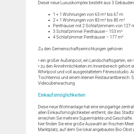
Dieser neue Luxuskomplex besteht aus 3 Gebäude
1 + 1 Wohnungen von 63 m² bis 67 m
2 + 1 Wohnungen von 83 m² bis 85 m²
Penthäuser mit 2 Schlafzimmern von 127 
3 Schlafzimmer Penthäuser– 153 m²
4 Schlafzimmer Penthäuser – 177 m²
Zu den Gemeinschaftseinrichtungen gehören
• ein großer Außenpool, ein Landschaftsgarten, ein Gr
• zu den Annehmlichkeiten im Innenbereich gehört 
Whirlpool und voll ausgestattetem Fitnessstudio. 
Tischtennis und einem kleinen Restaurantbereich. S
Videoüberwachung.
Einkaufsmöglichkeiten
Diese neue Wohnanlage hat eine einzigartige zentra
allen Einkaufsmöglichkeiten entfernt, die das Stad
erreichen Sie mehrere Supermärkte und Geschäfte. D
hier finden Sie eine große Auswahl an frischen Mee
Marktplatz, auf dem Sie lokal angebautes Bio-Obst