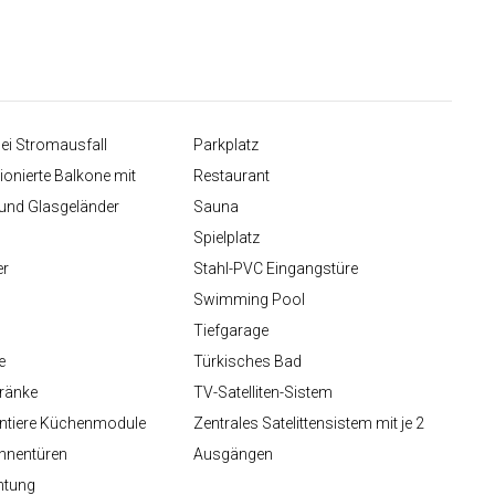
ei Stromausfall
Parkplatz
ionierte Balkone mit
Restaurant
und Glasgeländer
Sauna
Spielplatz
er
Stahl-PVC Eingangstüre
Swimming Pool
Tiefgarage
e
Türkisches Bad
ränke
TV-Satelliten-Sistem
ntiere Küchenmodule
Zentrales Satelittensistem mit je 2
Innentüren
Ausgängen
htung