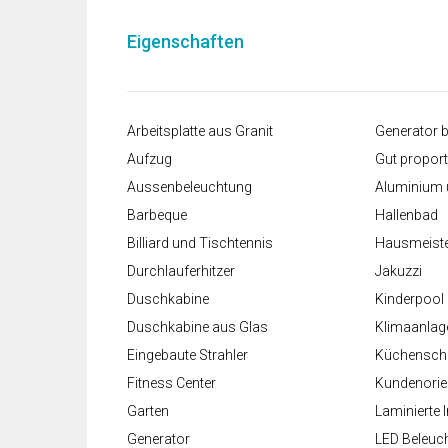
Eigenschaften
Arbeitsplatte aus Granit
Generator b
Aufzug
Gut proport
Aussenbeleuchtung
Aluminium 
Barbeque
Hallenbad
Billiard und Tischtennis
Hausmeist
Durchlauferhitzer
Jakuzzi
Duschkabine
Kinderpool
Duschkabine aus Glas
Klimaanlag
Eingebaute Strahler
Küchensch
Fitness Center
Kundenorie
Garten
Laminierte 
Generator
LED Beleuc