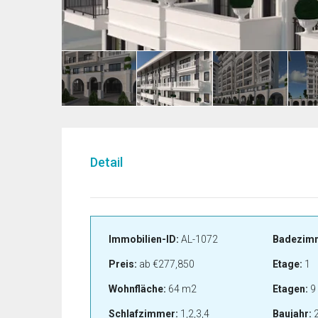
Detail
Immobilien-ID:
AL-1072
Badezim
Preis:
ab
€277,850
Etage:
1
Wohnfläche:
64 m2
Etagen:
9
Schlafzimmer:
1,2,3,4
Baujahr:
2