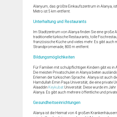
Alanyum, das größte Einkaufszentrum in Alanya, ist
Metro ist 5 km entfernt.
Unterhaltung und Restaurants
Im Stadtzentrum von Alanya finden Sie eine große 
traditionelle türkische Restaurants, tolle Fischres
französische Küche und vieles mehr. Es gibt auch 
Strandpromenade, 800 m entfernt.
Bildungsmöglichkeiten
Für Familien mit schulpflichtigen Kindern gibt es i
Die meisten Privatschulen in Alanya bieten ausländi
Erlernen der türkischen Sprache. Alanya ist auch die
Hamdullah Emin Paşa Universität, die eine private Unive
Alaaddin
Keykubat
Universität. Diese wurde im Jahr 2
Alanya. Es gibt auch mehrere öffentliche und privat
Gesundheitseinrichtungen
Alanya ist die Heimat von 4 großen Krankenhäusern 