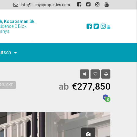
info@alanyaproperties.com
h, Kocaosman Sk.
sidence C Blok
lanya
utsch
ab
€277,850
ROJEKT