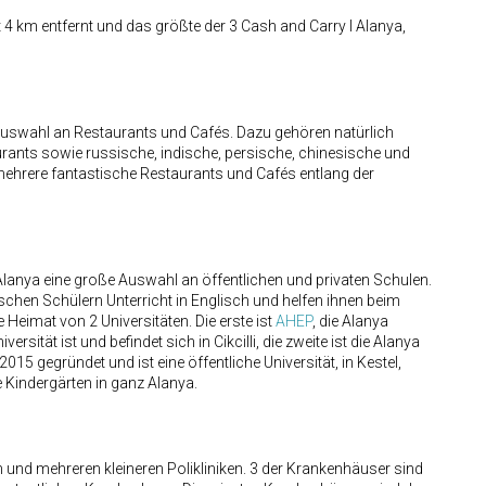
 4 km entfernt und das größte der 3 Cash and Carry I Alanya,
Auswahl an Restaurants und Cafés. Dazu gehören natürlich
taurants sowie russische, indische, persische, chinesische und
mehrere fantastische Restaurants und Cafés entlang der
n Alanya eine große Auswahl an öffentlichen und privaten Schulen.
schen Schülern Unterricht in Englisch und helfen ihnen beim
 Heimat von 2 Universitäten. Die erste ist
AHEP
, die Alanya
rsität ist und befindet sich in Cikcilli, die zweite ist die Alanya
015 gegründet und ist eine öffentliche Universität, in Kestel,
e Kindergärten in ganz Alanya.
und mehreren kleineren Polikliniken. 3 der Krankenhäuser sind