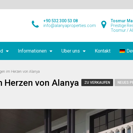
+90 532 300 53 08
Tosmur Ma
info@alanyaproperties.com
Prestige Re
Tosmur / A
nd
Informationen
Uber uns
Kontakt
De
en im Herzen von Alanya
 Herzen von Alanya
ZU VERKAUFEN
NEUES P