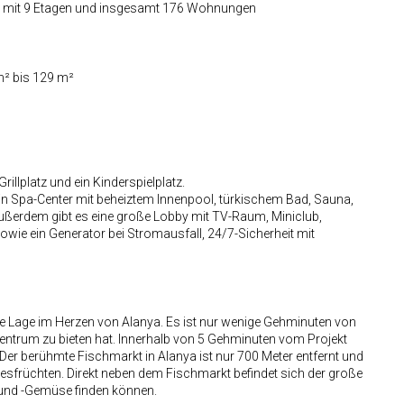
n mit 9 Etagen und insgesamt 176 Wohnungen
m² bis 129 m²
illplatz und ein Kinderspielplatz.
ein Spa-Center mit beheiztem Innenpool, türkischem Bad, Sauna,
Außerdem gibt es eine große Lobby mit TV-Raum, Miniclub,
owie ein Generator bei Stromausfall, 24/7-Sicherheit mit
le Lage im Herzen von Alanya. Es ist nur wenige Gehminuten von
tzentrum zu bieten hat. Innerhalb von 5 Gehminuten vom Projekt
er berühmte Fischmarkt in Alanya ist nur 700 Meter entfernt und
resfrüchten. Direkt neben dem Fischmarkt befindet sich der große
 und -Gemüse finden können.