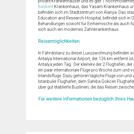
private Krankenhäuser und es gibt 1 hochmodernes
Baskent
Krankenhaus, das Yasam Krankenhaus u
befinden sich im Stadtzentrum von Alanya. Das staa
Education and Research Hospital, befindet sich in
Behandlungen sowohl für Einheimische als auch fü
sich auch ein modernes Zahnkrankenhaus.
Reisemöglichkeiten
In Fahrdistanz zu dieser Luxuswohnung befinden sic
Antalya International Airport, der 126 km entfernt is
Antalya jeden Tag. Der kleinere der 2 Flughäfen, der 
ein paar internationale Flüge pro Woche zum und vo
Inlandsflüge. Dazu gehören tägliche Flüge von und z
Istanbuler Flughafen, dem Sahiba Gokcen Flughafe
über gut etablierte Buslinien, die das Reisen zwisc
Für weitere Informationen bezüglich Ihres Hau