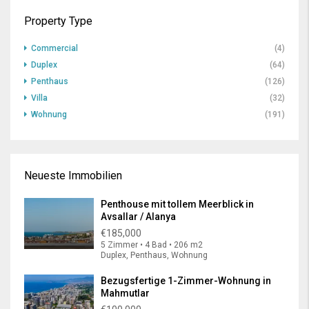
Property Type
Commercial
(4)
Duplex
(64)
Penthaus
(126)
Villa
(32)
Wohnung
(191)
Neueste Immobilien
Penthouse mit tollem Meerblick in
Avsallar / Alanya
€185,000
5 Zimmer • 4 Bad • 206 m2
Duplex, Penthaus, Wohnung
Bezugsfertige 1-Zimmer-Wohnung in
Mahmutlar