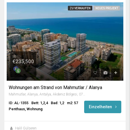
ZU VERKAUFEN
NEUES PROJEKT
ab
€235,500
Wohnungen am Strand von Mahmutlar / Alanya
Mahmutlar, Alanya, Antalya, Akdeniz Bölgesi, 07450, Türkiye
ID: AL-1355
Bett: 1,2,4
Bad: 1,2
m2: 57
Einzelheiten
Penthaus, Wohnung
Halil Gülseren