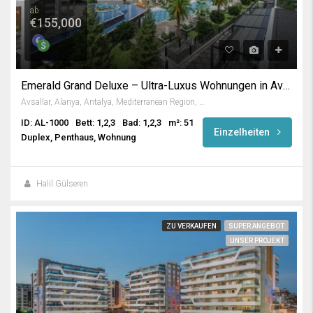
ab
€155,000
Emerald Grand Deluxe – Ultra-Luxus Wohnungen in Avsallar / Alanya
Avsallar, Alanya, Antalya, Mediterranean Region, Turkey
ID: AL-1000
Bett: 1,2,3
Bad: 1,2,3
m²: 51
Einzelheiten
Duplex, Penthaus, Wohnung
Halil Gülseren
ZU VERKAUFEN
SUPER ANGEBOT
UNSER PROJEKT