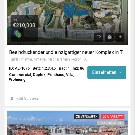
ab
€210,000
Beeindruckender und einzigartiger neuer Komplex in Türkler Alanya
Türkler, Alanya, Antalya, Mediterranean Region, 07410, Turkey
ID: AL-1076
Bett: 1,2,3,4,5
Bad: 1
m2: 86
Einzelheiten
Commercial, Duplex, Penthaus, Villa,
Wohnung
Halil Gülseren
ZU VERKAUFEN
20 % RABBATT
SUPER ANGEBOT