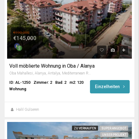
€190,000
€145,000
Voll möblierte Wohnung in Oba / Alanya
Oba Mahallesi, Alanya, Antalya, Mediterranean Region, 07469, Turkey
ID: AL-1250
Zimmer: 2
Bad: 2
m2: 120
Einzelheiten
Wohnung
Halil Gülseren
ZU VERKAUFEN
SUPER ANGEBOT
UNSER PROJEKT