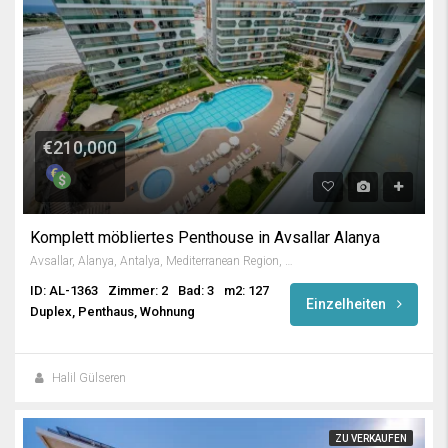
€210,000
Komplett möbliertes Penthouse in Avsallar Alanya
Avsallar, Alanya, Antalya, Mediterranean Region, Turkey
ID: AL-1363
Zimmer: 2
Bad: 3
m2: 127
Einzelheiten
Duplex, Penthaus, Wohnung
Halil Gülseren
ZU VERKAUFEN