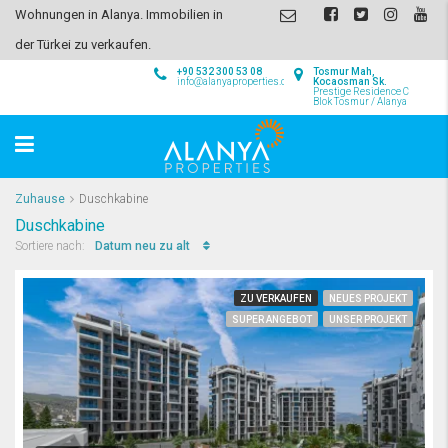
Wohnungen in Alanya. Immobilien in
der Türkei zu verkaufen.
+90 532 300 53 08
Tosmur Mah,
info@alanyaproperties.com
Kocaosman Sk.
Prestige Residence C
Blok Tosmur / Alanya
Zuhause
Duschkabine
Duschkabine
Datum neu zu alt
Sortiere nach:
ZU VERKAUFEN
NEUES PROJEKT
SUPER ANGEBOT
UNSER PROJEKT