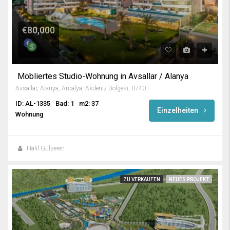
€80,000
Möbliertes Studio-Wohnung in Avsallar / Alanya
Avsallar, Alanya, Antalya, Akdeniz Bölgesi, 07407, Türkiye
ID: AL-1335
Bad: 1
m2: 37
Einzelheiten
Wohnung
Halil Gülseren
ZU VERKAUFEN
NEUES PROJEKT