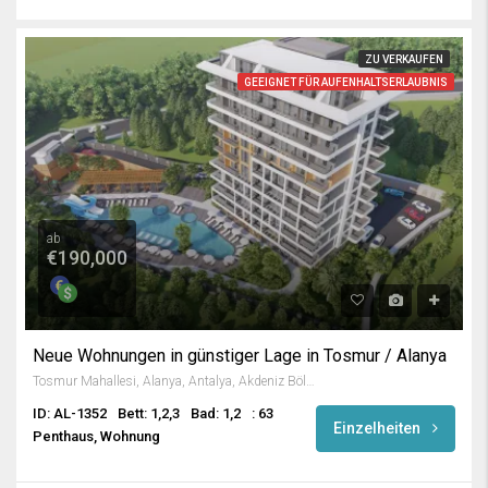
ZU VERKAUFEN
GEEIGNET FÜR AUFENHALTSERLAUBNIS
ab
€190,000
Neue Wohnungen in günstiger Lage in Tosmur / Alanya
Tosmur Mahallesi, Alanya, Antalya, Akdeniz Bölgesi, Türkiye
ID: AL-1352
Bett: 1,2,3
Bad: 1,2
: 63
Einzelheiten
Penthaus, Wohnung