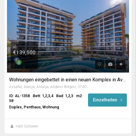
ab
€139,500
Wohnungen eingebettet in einen neuen Komplex in Avsallar
Avsallar, Alanya, Antalya, Akdeniz Bölgesi, 07407, Türkiye
ID: AL-1358
Bett: 1,2,3,4
Bad: 1,2,3
m2:
Einzelheiten
58
Duplex, Penthaus, Wohnung
Halil Gülseren