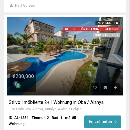
Halil Gülseren
ZU VERKAUFEN
GEEIGNET FÜR AUFENHALTSERLAUBNIS
SUPER ANGEBOT
€200,000
Stilvoll möblierte 2+1 Wohnung in Oba / Alanya
Oba Mahallesi, Alanya, Antalya, Akdeniz Bölgesi, Türkiye
ID: AL-1351
Zimmer: 2
Bad: 1
m2: 85
Einzelheiten
Wohnung