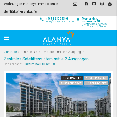
Wohnungen in Alanya. Immobilien in
der Türkei zu verkaufen.
+90 532 300 53 08
Tosmur Mah,
info@alanyaproperties.com
Kocaosman Sk.
Prestige Residence C
Blok Tosmur / Alanya
Zuhause
Zentrales Satelittensistem mit je 2 Ausgängen
Zentrales Satelittensistem mit je 2 Ausgängen
Datum neu zu alt
Sortiere nach:
ZU VERKAUFEN
NEUES PROJEKT
SUPER ANGEBOT
UNSER PROJEKT