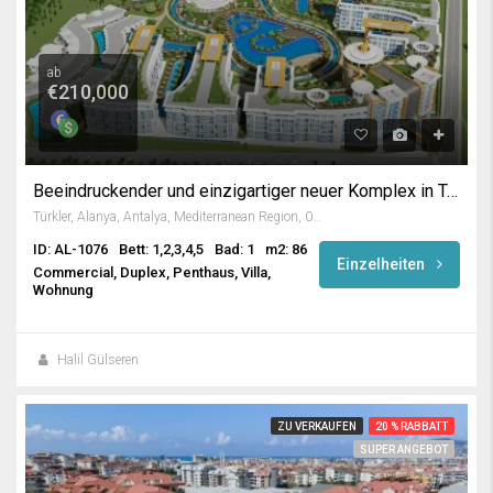
ab
€210,000
Beeindruckender und einzigartiger neuer Komplex in Türkler Alanya
Türkler, Alanya, Antalya, Mediterranean Region, 07410, Turkey
ID: AL-1076
Bett: 1,2,3,4,5
Bad: 1
m2: 86
Einzelheiten
Commercial, Duplex, Penthaus, Villa,
Wohnung
Halil Gülseren
ZU VERKAUFEN
20 % RABBATT
SUPER ANGEBOT