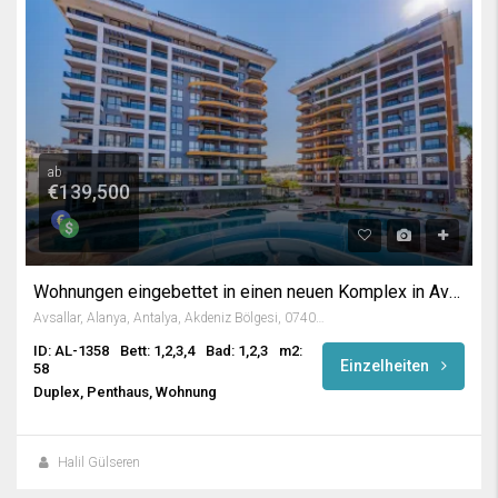
ab
€139,500
Wohnungen eingebettet in einen neuen Komplex in Avsallar
Avsallar, Alanya, Antalya, Akdeniz Bölgesi, 07407, Türkiye
ID: AL-1358
Bett: 1,2,3,4
Bad: 1,2,3
m2:
Einzelheiten
58
Duplex, Penthaus, Wohnung
Halil Gülseren