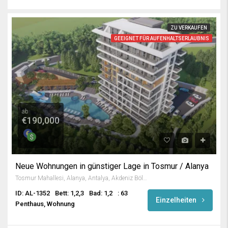
ZU VERKAUFEN
GEEIGNET FÜR AUFENHALTSERLAUBNIS
ab
€190,000
Neue Wohnungen in günstiger Lage in Tosmur / Alanya
Tosmur Mahallesi, Alanya, Antalya, Akdeniz Bölgesi, Türkiye
ID: AL-1352
Bett: 1,2,3
Bad: 1,2
: 63
Einzelheiten
Penthaus, Wohnung