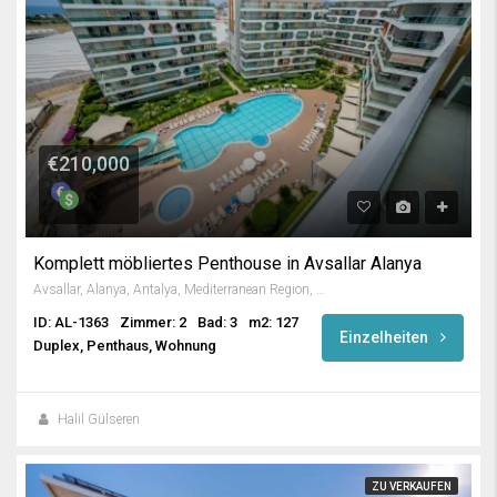
€210,000
Komplett möbliertes Penthouse in Avsallar Alanya
Avsallar, Alanya, Antalya, Mediterranean Region, Turkey
ID: AL-1363
Zimmer: 2
Bad: 3
m2: 127
Einzelheiten
Duplex, Penthaus, Wohnung
Halil Gülseren
ZU VERKAUFEN