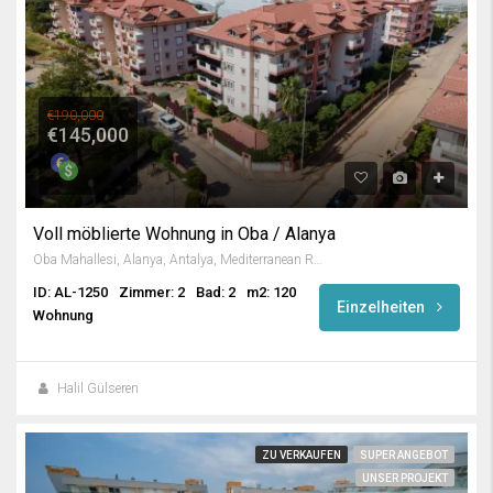
€190,000
€145,000
Voll möblierte Wohnung in Oba / Alanya
Oba Mahallesi, Alanya, Antalya, Mediterranean Region, 07469, Turkey
ID: AL-1250
Zimmer: 2
Bad: 2
m2: 120
Einzelheiten
Wohnung
Halil Gülseren
ZU VERKAUFEN
SUPER ANGEBOT
UNSER PROJEKT