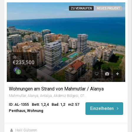
ZU VERKAUFEN
NEUES PROJEKT
ab
€235,500
Wohnungen am Strand von Mahmutlar / Alanya
Mahmutlar, Alanya, Antalya, Akdeniz Bölgesi, 07450, Türkiye
ID: AL-1355
Bett: 1,2,4
Bad: 1,2
m2: 57
Einzelheiten
Penthaus, Wohnung
Halil Gülseren