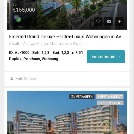
ab
€155,000
Emerald Grand Deluxe – Ultra-Luxus Wohnungen in Avsallar / Alanya
Avsallar, Alanya, Antalya, Mediterranean Region, Turkey
ID: AL-1000
Bett: 1,2,3
Bad: 1,2,3
m²: 51
Einzelheiten
Duplex, Penthaus, Wohnung
Halil Gülseren
ZU VERKAUFEN
SUPER ANGEBOT
UNSER PROJEKT