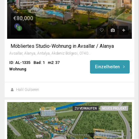
€80,000
Möbliertes Studio-Wohnung in Avsallar / Alanya
Avsallar, Alanya, Antalya, Akdeniz Bölgesi, 07407, Türkiye
ID: AL-1335
Bad: 1
m2: 37
Einzelheiten
Wohnung
Halil Gülseren
ZU VERKAUFEN
NEUES PROJEKT