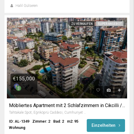
Halil Gülseren
ZU VERKAUFEN
SUPER ANGEBOT
€155,000
Möbliertes Apartment mit 2 Schlafzimmern in Cikcilli / Alanya
Tahtakale Spot, Eğriköprü Caddesi, Cumhuriyet Mahallesi, Alanya, Antalya, Akdeniz Bölgesi, 07469, Türkiye
ID: AL-1349
Zimmer: 2
Bad: 2
m2: 95
Einzelheiten
Wohnung