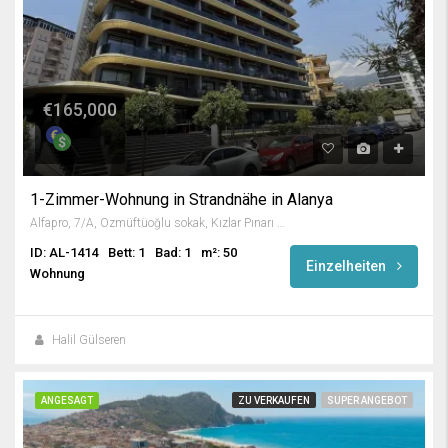
€165,000
1-Zimmer-Wohnung in Strandnähe in Alanya
Alfapro, 7/A, Özmüftüoğlu sokak, Kızlar Pınarı Mahallesi, Alanya, Antalya, Akdeniz Bölgesi, 07400, Türkiye
ID: AL-1414
Bett: 1
Bad: 1
m²: 50
Einzelheiten
Wohnung
Halil Gülseren
ANGESAGT
ZU VERKAUFEN
SUPER ANGEBOT