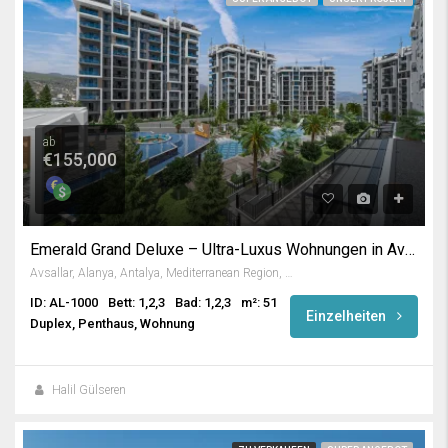
ab
€155,000
Emerald Grand Deluxe – Ultra-Luxus Wohnungen in Avsallar / Alanya
Avsallar, Alanya, Antalya, Mediterranean Region, Turkey
ID: AL-1000
Bett: 1,2,3
Bad: 1,2,3
m²: 51
Einzelheiten
Duplex, Penthaus, Wohnung
Halil Gülseren