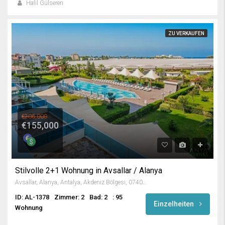
Halil Gülseren
ZU VERKAUFEN
€206,000
€155,000
Stilvolle 2+1 Wohnung in Avsallar / Alanya
Avsallar, Alanya, Antalya, Akdeniz Bölgesi, 07407, Türkiye
ID: AL-1378
Zimmer: 2
Bad: 2
: 95
Einzelheiten
Wohnung