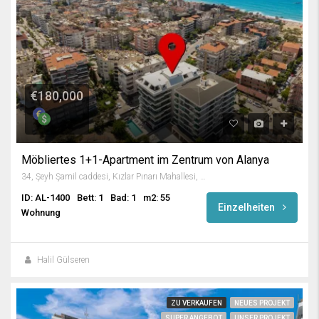
€180,000
Möbliertes 1+1-Apartment im Zentrum von Alanya
34, Şeyh Şamil caddesi, Kızlar Pınarı Mahallesi, Alanya, Antalya, Akdeniz Bölgesi, 07400, Türkiye
ID: AL-1400
Bett: 1
Bad: 1
m2: 55
Einzelheiten
Wohnung
Halil Gülseren
ZU VERKAUFEN
NEUES PROJEKT
SUPER ANGEBOT
UNSER PROJEKT