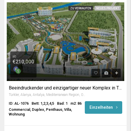
ZU VERKAUFEN
NEUES PROJEKT
ab
€210,000
Beeindruckender und einzigartiger neuer Komplex in Türkler Alanya
Türkler, Alanya, Antalya, Mediterranean Region, 07410, Turkey
ID: AL-1076
Bett: 1,2,3,4,5
Bad: 1
m2: 86
Einzelheiten
Commercial, Duplex, Penthaus, Villa,
Wohnung