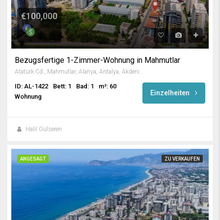
€100,000
Bezugsfertige 1-Zimmer-Wohnung in Mahmutlar
Atatürk Cd., Mahmutlar, Alanya, Antalya, Akdeniz Bölgesi, 07450, Türkiye
ID: AL-1422
Bett: 1
Bad: 1
m²: 60
Einzelheiten
Wohnung
Halil Gülseren
ANGESAGT
ZU VERKAUFEN