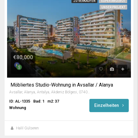
ZU VERKAUFEN
SUPER ANGEBOT
UNSER PROJEKT
€80,000
Möbliertes Studio-Wohnung in Avsallar / Alanya
Avsallar, Alanya, Antalya, Akdeniz Bölgesi, 07407, Türkiye
ID: AL-1335
Bad: 1
m2: 37
Einzelheiten
Wohnung
Halil Gülseren