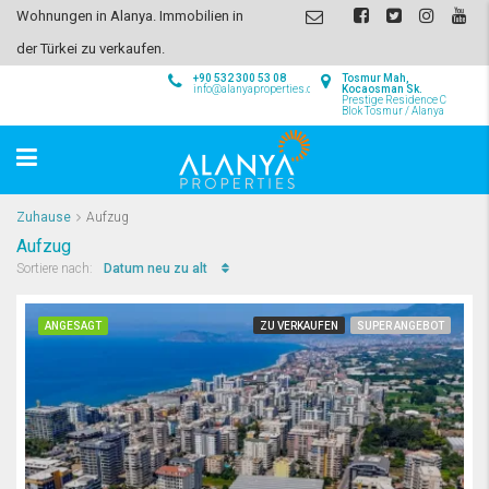
Wohnungen in Alanya. Immobilien in
der Türkei zu verkaufen.
+90 532 300 53 08
Tosmur Mah,
info@alanyaproperties.com
Kocaosman Sk.
Prestige Residence C
Blok Tosmur / Alanya
Zuhause
Aufzug
Aufzug
Datum neu zu alt
Sortiere nach:
ANGESAGT
ZU VERKAUFEN
SUPER ANGEBOT