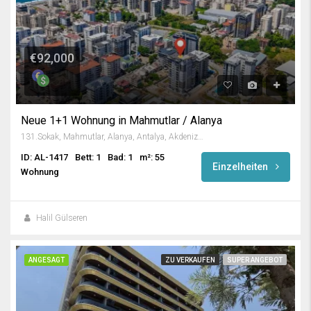
€92,000
Neue 1+1 Wohnung in Mahmutlar / Alanya
131.Sokak, Mahmutlar, Alanya, Antalya, Akdeniz Bölgesi, 07450, Türkiye
ID: AL-1417
Bett: 1
Bad: 1
m²: 55
Einzelheiten
Wohnung
Halil Gülseren
ANGESAGT
ZU VERKAUFEN
SUPER ANGEBOT