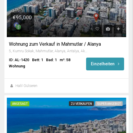
€95,000
Wohnung zum Verkauf in Mahmutlar / Alanya
5, Kumru Sokak, Mahmutlar, Alanya, Antalya, Akdeniz Bölgesi, 07450, Türkiye
ID: AL-1420
Bett: 1
Bad: 1
m²: 58
Einzelheiten
Wohnung
Halil Gülseren
ANGESAGT
ZU VERKAUFEN
SUPER ANGEBOT