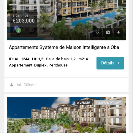
à partir de
€203,000
Appartements Système de Maison Intelligente à Oba
ID: AL-1244
Lit: 1,2
Salle de bain: 1,2
m2: 41
Détails
Appartement, Duplex, Penthouse
Halil Gülseren
A VENDRE
NOUVEAU PROJET