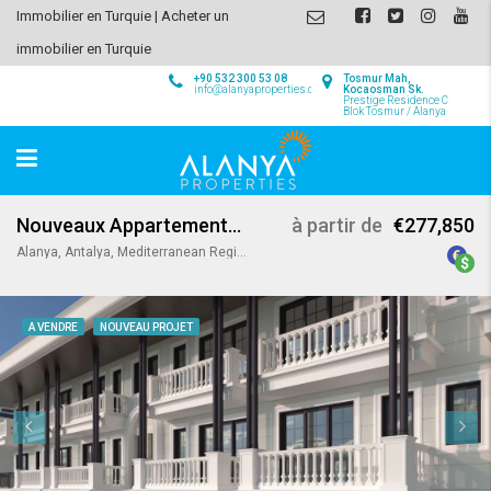
Immobilier en Turquie | Acheter un
immobilier en Turquie
+90 532 300 53 08
Tosmur Mah,
info@alanyaproperties.com
Kocaosman Sk.
Prestige Residence C
Blok Tosmur / Alanya
Nouveaux Appartements de Luxe Centre-Ville Alanya
à partir de
€277,850
Alanya, Antalya, Mediterranean Region, 74000, Turkey
A VENDRE
NOUVEAU PROJET