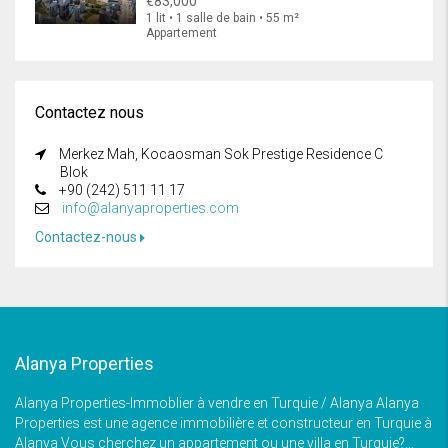
€83,000
1 lit • 1 salle de bain • 55 m²
Appartement
Contactez nous
Merkez Mah, Kocaosman Sok Prestige Residence C
Blok
+90 (242) 511 11 17
info@alanyaproperties.com
Contactez-nous
Alanya Properties
Alanya Properties-Immoblier à vendre en Turquie / Alanya Alanya
Properties est une agence immobilière et constructeur en Turquie à
Alanya Vous cherchez un appartement ou une villa en Turquie?...