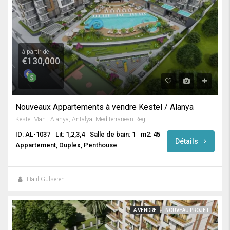
à partir de
€130,000
Nouveaux Appartements à vendre Kestel / Alanya
Kestel Mah., Alanya, Antalya, Mediterranean Region, 07425, Turkey
ID: AL-1037
Lit: 1,2,3,4
Salle de bain: 1
m2: 45
Détails
Appartement, Duplex, Penthouse
Halil Gülseren
A VENDRE
NOUVEAU PROJET