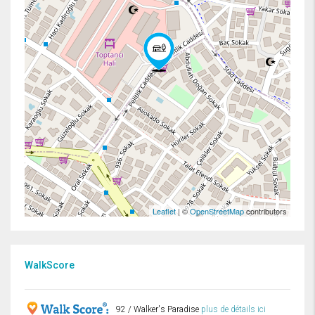
Leaflet
| ©
OpenStreetMap
contributors
WalkScore
92 / Walker's Paradise
plus de détails ici