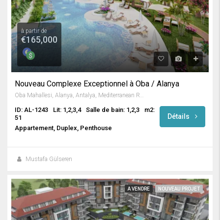
à partir de
€165,000
Nouveau Complexe Exceptionnel à Oba / Alanya
Oba Mahallesi, Alanya, Antalya, Mediterranean Region, Turkey
ID: AL-1243
Lit: 1,2,3,4
Salle de bain: 1,2,3
m2:
Détails
51
Appartement, Duplex, Penthouse
Mustafa Gülseren
A VENDRE
NOUVEAU PROJET