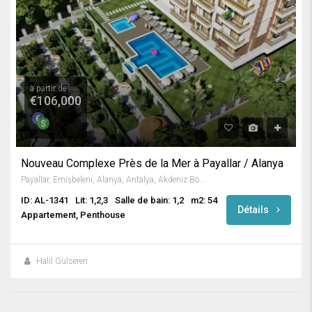
à partir de
€106,000
Nouveau Complexe Près de la Mer à Payallar / Alanya
Payallar, Emişbeleni, Alanya, Antalya, Akdeniz Bölgesi, 07475, Türkiye
ID: AL-1341
Lit: 1,2,3
Salle de bain: 1,2
m2: 54
Détails
Appartement, Penthouse
Halil Gülseren