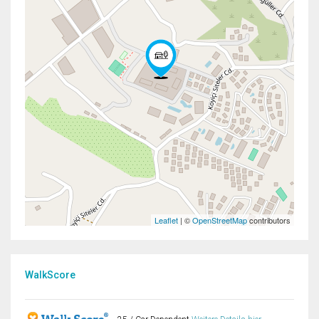
Leaflet
| ©
OpenStreetMap
contributors
WalkScore