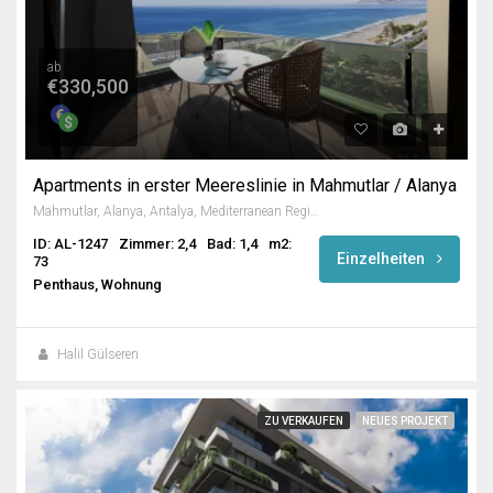
ab
€330,500
Apartments in erster Meereslinie in Mahmutlar / Alanya
Mahmutlar, Alanya, Antalya, Mediterranean Region, 07450, Turkey
ID: AL-1247
Zimmer: 2,4
Bad: 1,4
m2:
Einzelheiten
73
Penthaus, Wohnung
Halil Gülseren
ZU VERKAUFEN
NEUES PROJEKT