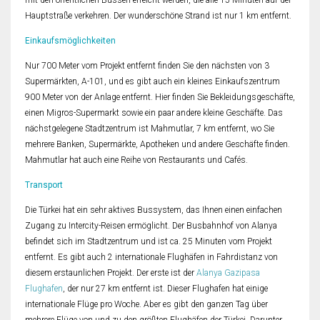
mit den öffentlichen Bussen erreicht werden, die alle 15 Minuten auf der
Hauptstraße verkehren. Der wunderschöne Strand ist nur 1 km entfernt.
Einkaufsmöglichkeiten
Nur 700 Meter vom Projekt entfernt finden Sie den nächsten von 3
Supermärkten, A-101, und es gibt auch ein kleines Einkaufszentrum
900 Meter von der Anlage entfernt. Hier finden Sie Bekleidungsgeschäfte,
einen Migros-Supermarkt sowie ein paar andere kleine Geschäfte. Das
nächstgelegene Stadtzentrum ist Mahmutlar, 7 km entfernt, wo Sie
mehrere Banken, Supermärkte, Apotheken und andere Geschäfte finden.
Mahmutlar hat auch eine Reihe von Restaurants und Cafés.
Transport
Die Türkei hat ein sehr aktives Bussystem, das Ihnen einen einfachen
Zugang zu Intercity-Reisen ermöglicht. Der Busbahnhof von Alanya
befindet sich im Stadtzentrum und ist ca. 25 Minuten vom Projekt
entfernt. Es gibt auch 2 internationale Flughäfen in Fahrdistanz von
diesem erstaunlichen Projekt. Der erste ist der
Alanya Gazipasa
Flughafen
, der nur 27 km entfernt ist. Dieser Flughafen hat einige
internationale Flüge pro Woche. Aber es gibt den ganzen Tag über