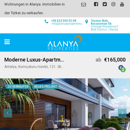
Wohnungen in Alanya. Immobilien in
der Türkei zu verkaufen.
+90 532 300 53 08
Tosmur Mah,
info@alanyaproperties.com
Kocaosman Sk.
Prestige Residence C
Blok Tosmur / Alanya
Moderne Luxus-Apartments nur 1 km vom Strand entfernt in Kargicak Alanya
ab
€165,000
Antalya, Kumçukuru mevkii, 121. Sk. no 10, 07400 Alanya/Antalya, Turkey
ZU VERKAUFEN
NEUES PROJEKT