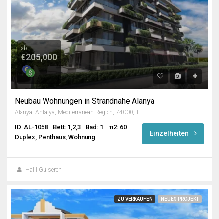
ab
€205,000
Neubau Wohnungen in Strandnähe Alanya
Alanya, Antalya, Mediterranean Region, 74000, Turkey
ID: AL-1058
Bett: 1,2,3
Bad: 1
m2: 60
Einzelheiten
Duplex, Penthaus, Wohnung
Halil Gülseren
ZU VERKAUFEN
NEUES PROJEKT