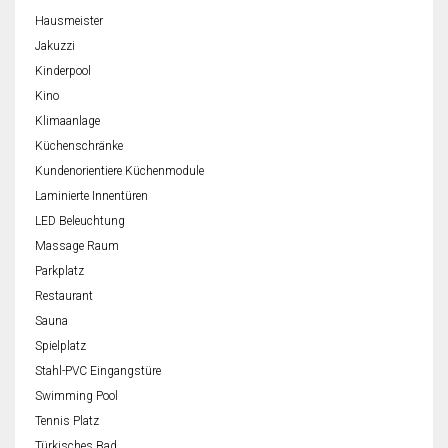
Hausmeister
Jakuzzi
Kinderpool
Kino
Klimaanlage
Küchenschränke
Kundenorientiere Küchenmodule
Laminierte Innentüren
LED Beleuchtung
Massage Raum
Parkplatz
Restaurant
Sauna
Spielplatz
Stahl-PVC Eingangstüre
Swimming Pool
Tennis Platz
Türkisches Bad