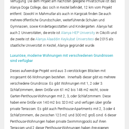
Verfügung. Die dem Projekt am nächsten gelegene Privatschule ist das
Alanya Doga College, das sich in Kestel befindet, 12 km vom Projekt
entfernt. Sowohl in Mahmutlar als auch in Kargicak finden Sie auch
mehrere öffentliche Grundschulen, weiterführende Schulen und
Gymnasien, sowie Kindertagesstätten und Kindergärten. Alanya hat
auch 2 Universitäten, die erste ist
Alanya HEP University
in Cikcilli und
die zweite ist die
Alanya Alaaddin Keykubat Üniversitesi
die 2015 als
staatliche Universität in Kestel, Alanya gegründet wurde.
Luxuriöse, moderne Wohnungen mit verschiedenen Grundrissen
sind verfügbar
Dieses aufwendige Projekt wird aus 3 vierstöckigen Blöcken mit
insgesamt 66 Wohnungen bestehen. Innerhalb dieser gibt es mehrere
verschiedene Grundrisse. Es gibt Wohnungen mit 1, 2 oder 3
Schlafzimmern, deren Größe von 61 m2 bis 148 m2 reicht, sowie
Garten-Penthouse-Wohnungen mit 2, 3, oder Schlafzimmern. Diese
haben eine Größe von 140 m2 bis 320 m2 und verfügen über große
private Terrassen. Es gibt auch Penthouse-Apartments mit 2, 3 oder 4
Schlafzimmern, die zwischen 123 m2 und 300 m2 groß sind. 6 dieser
Penthouse-Wohnungen haben private Swimmingpools auf ihren
Terrassen und 2 dieser Penthouse-Wohnungen haben ihre eigenen