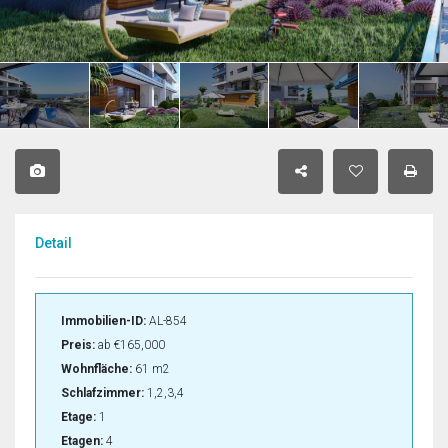
Detail
Immobilien-ID:
AL-854
Preis:
ab
€165,000
Wohnfläche:
61 m2
Schlafzimmer:
1,2,3,4
Etage:
1
Etagen:
4