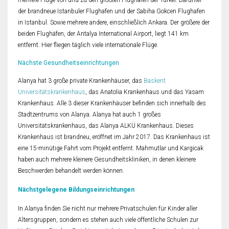
mehrere Flüge von und zu den größten Flughäfen der Türkei. Darunter
der brandneue Istanbuler Flughafen und der Sabiha Gokcen Flughafen
in Istanbul. Sowie mehrere andere, einschließlich Ankara. Der größere der
beiden Flughäfen, der Antalya International Airport, liegt 141 km
entfernt. Hier fliegen täglich viele internationale Flüge.
Nächste Gesundheitseinrichtungen
Alanya hat 3 große private Krankenhäuser, das
Baskent
Universitätskrankenhaus
, das Anatolia Krankenhaus und das Yasam
Krankenhaus. Alle 3 dieser Krankenhäuser befinden sich innerhalb des
Stadtzentrums von Alanya. Alanya hat auch 1 großes
Universitätskrankenhaus, das Alanya ALKÜ Krankenhaus. Dieses
Krankenhaus ist brandneu, eröffnet im Jahr 2017. Das Krankenhaus ist
eine 15-minütige Fahrt vom Projekt entfernt. Mahmutlar und Kargicak
haben auch mehrere kleinere Gesundheitskliniken, in denen kleinere
Beschwerden behandelt werden können.
Nächstgelegene Bildungseinrichtungen
In Alanya finden Sie nicht nur mehrere Privatschulen für Kinder aller
Altersgruppen, sondern es stehen auch viele öffentliche Schulen zur