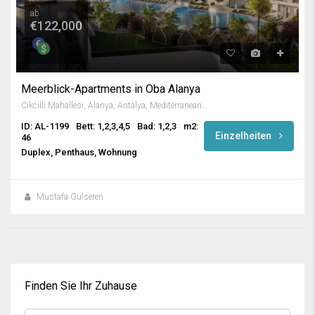
ab
€122,000
Meerblick-Apartments in Oba Alanya
Cikcilli Mahallesi, Alanya, Antalya, Mediterranean Region, Turkey
ID: AL-1199
Bett: 1,2,3,4,5
Bad: 1,2,3
m2:
Einzelheiten
46
Duplex, Penthaus, Wohnung
Mustafa Gülseren
Finden Sie Ihr Zuhause