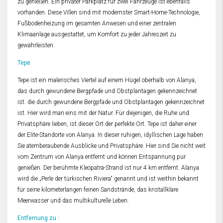
zu genießen. Ein privater Parkplatz für zwei Fahrzeuge ist ebenfalls
vorhanden. Diese Villen sind mit modernster Smart-Home-Technologie,
Fußbodenheizung im gesamten Anwesen und einer zentralen
Klimaanlage ausgestattet, um Komfort zu jeder Jahreszeit zu
gewährleisten.
Tepe
Tepe ist ein malerisches Viertel auf einem Hügel oberhalb von Alanya,
das durch gewundene Bergpfade und Obstplantagen gekennzeichnet
ist. die durch gewundene Bergpfade und Obstplantagen gekennzeichnet
ist. Hier wird man eins mit der Natur. Für diejenigen, die Ruhe und
Privatsphäre lieben, ist dieser Ort der perfekte Ort. Tepe ist daher einer
der Elite-Standorte von Alanya. In dieser ruhigen, idyllischen Lage haben
Sie atemberaubende Ausblicke und Privatsphäre. Hier sind Sie nicht weit
vom Zentrum von Alanya entfernt und können Entspannung pur
genießen. Der berühmte Kleopatra-Strand ist nur 4 km entfernt. Alanya
wird die „Perle der türkischen Riviera“ genannt und ist weithin bekannt
für seine kilometerlangen feinen Sandstrände, das kristallklare
Meerwasser und das multikulturelle Leben.
Entfernung zu :