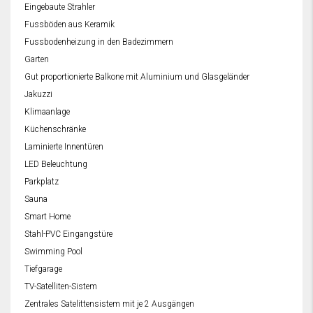
Eingebaute Strahler
Fussböden aus Keramik
Fussbodenheizung in den Badezimmern
Garten
Gut proportionierte Balkone mit Aluminium und Glasgeländer
Jakuzzi
Klimaanlage
Küchenschränke
Laminierte Innentüren
LED Beleuchtung
Parkplatz
Sauna
Smart Home
Stahl-PVC Eingangstüre
Swimming Pool
Tiefgarage
TV-Satelliten-Sistem
Zentrales Satelittensistem mit je 2 Ausgängen