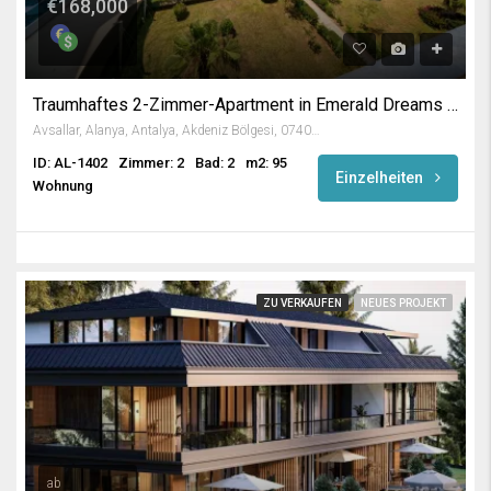
€168,000
Traumhaftes 2-Zimmer-Apartment in Emerald Dreams / Avsallar
Avsallar, Alanya, Antalya, Akdeniz Bölgesi, 07407, Türkiye
ID: AL-1402
Zimmer: 2
Bad: 2
m2: 95
Einzelheiten
Wohnung
ZU VERKAUFEN
NEUES PROJEKT
ab