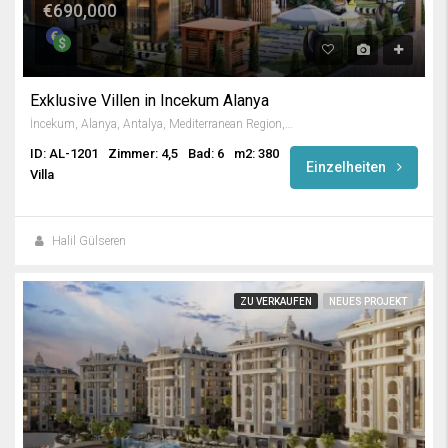
€690,000
Exklusive Villen in Incekum Alanya
İncekum, Alanya, Antalya, Mediterranean Region, Turkey
ID: AL-1201
Zimmer: 4,5
Bad: 6
m2: 380
Einzelheiten
Villa
Halil Gülseren
ZU VERKAUFEN
NEUES PROJEKT