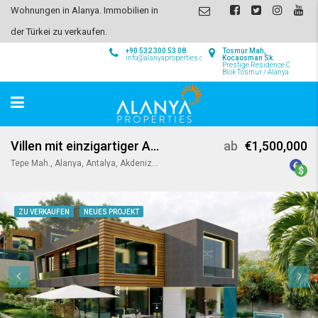
Wohnungen in Alanya. Immobilien in
der Türkei zu verkaufen.
+90 532 300 53 08
Tosmur Mah,
info@alanyaproperties.com
Kocaosman Sk.
Prestige Residence C
Blok Tosmur / Alanya
Villen mit einzigartiger Aussicht in Tepe / Alanya
ab
€1,500,000
Tepe Mah., Alanya, Antalya, Akdeniz Bölgesi, 07400, Türkiye
ZU VERKAUFEN
NEUES PROJEKT