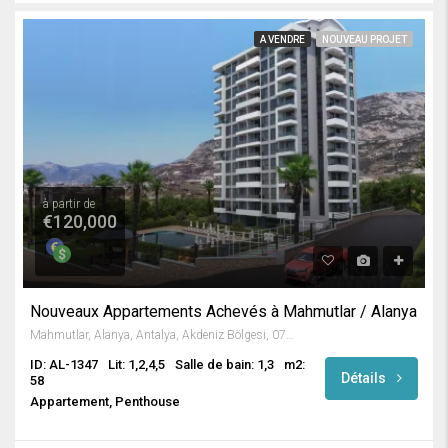
A VENDRE
NOUVEAU PROJET
à partir de
€120,000
Nouveaux Appartements Achevés à Mahmutlar / Alanya
Mahmutlar, Alanya, Antalya, Akdeniz Bölgesi, 07450, Türkiye
ID: AL-1347
Lit: 1,2,4,5
Salle de bain: 1,3
m2:
Détails
58
Appartement, Penthouse