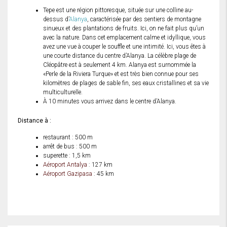
Tepe est une région pittoresque, située sur une colline au-
dessus d’
Alanya
, caractérisée par des sentiers de montagne
sinueux et des plantations de fruits. Ici, on ne fait plus qu’un
avec la nature. Dans cet emplacement calme et idyllique, vous
avez une vue à couper le souffle et une intimité. Ici, vous êtes à
une courte distance du centre d’Alanya. La célèbre plage de
Cléopâtre est à seulement 4 km. Alanya est surnommée la
«Perle de la Riviera Turque» et est très bien connue pour ses
kilomètres de plages de sable fin, ses eaux cristallines et sa vie
multiculturelle.
À 10 minutes vous arrivez dans le centre d’Alanya.
Distance à :
restaurant : 500 m
arrêt de bus : 500 m
superette : 1,5 km
Aéroport Antalya
: 127 km
Aéroport Gazipasa
: 45 km