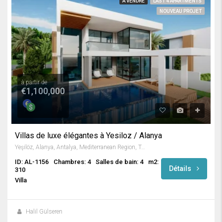
A VENDRE
LAST 4 APARTMENTS
NOUVEAU PROJET
à partir de
€1,100,000
Villas de luxe élégantes à Yesiloz / Alanya
Yeşilöz, Alanya, Antalya, Mediterranean Region, Turkey
ID: AL-1156
Chambres: 4
Salles de bain: 4
m2:
Détails
310
Villa
Halil Gülseren