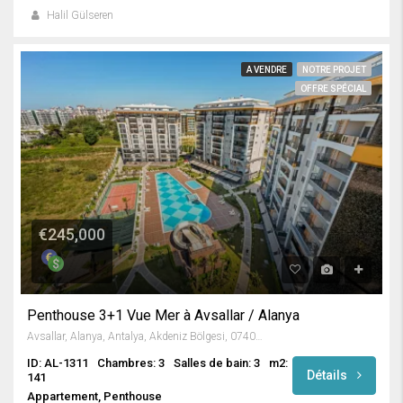
Halil Gülseren
A VENDRE
NOTRE PROJET
OFFRE SPÉCIAL
€245,000
Penthouse 3+1 Vue Mer à Avsallar / Alanya
Avsallar, Alanya, Antalya, Akdeniz Bölgesi, 07407, Türkiye
ID: AL-1311
Chambres: 3
Salles de bain: 3
m2:
Détails
141
Appartement, Penthouse