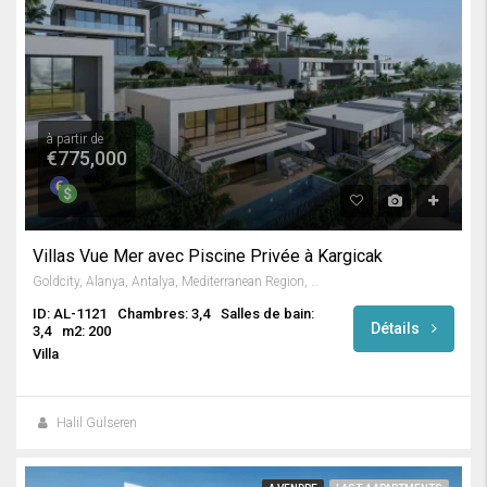
à partir de
€775,000
Villas Vue Mer avec Piscine Privée à Kargicak
Goldcity, Alanya, Antalya, Mediterranean Region, Turkey
ID: AL-1121
Chambres: 3,4
Salles de bain:
Détails
3,4
m2: 200
Villa
Halil Gülseren