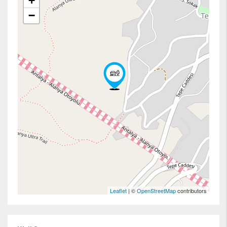
+
−
Leaflet
| ©
OpenStreetMap
contributors