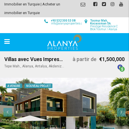
Immobilier en Turquie | Acheter un
immobilier en Turquie
+90 532 300 53 08
Tosmur Mah,
info@alanyaproperties.com
Kocaosman Sk.
Prestige Residence C
Blok Tosmur / Alanya
Villas avec Vues Impressionnantes à Tepe / Alanya
à partir de
€1,500,000
Tepe Mah., Alanya, Antalya, Akdeniz Bölgesi, 07400, Türkiye
A VENDRE
NOUVEAU PROJET