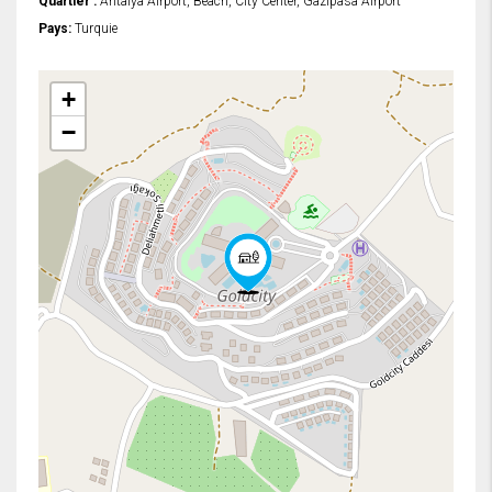
Quartier :
Antalya Airport, Beach, City Center, Gazipasa Airport
Pays:
Turquie
+
−