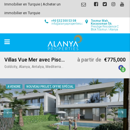
Immobilier en Turquie | Acheter un
immobilier en Turquie
+90 532 300 53 08
Tosmur Mah,
info@alanyaproperties.com
Kocaosman Sk.
Prestige Residence C
Blok Tosmur / Alanya
Villas Vue Mer avec Piscine Privée à Kargicak
à partir de
€775,000
Goldcity, Alanya, Antalya, Mediterranean Region, Turkey
A VENDRE
NOUVEAU PROJET, OFFRE SPÉCIAL