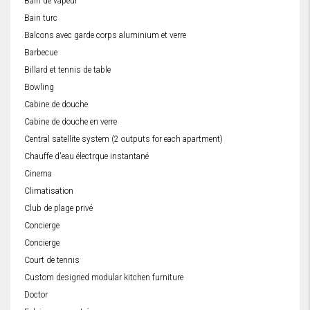
Bain de vapeur
Bain turc
Balcons avec garde corps aluminium et verre
Barbecue
Billard et tennis de table
Bowling
Cabine de douche
Cabine de douche en verre
Central satellite system (2 outputs for each apartment)
Chauffe d'eau électrque instantané
Cinema
Climatisation
Club de plage privé
Concierge
Concierge
Court de tennis
Custom designed modular kitchen furniture
Doctor