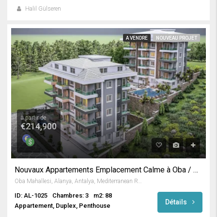
Halil Gülseren
A VENDRE
NOUVEAU PROJET
à partir de
€214,900
Nouvaux Appartements Emplacement Calme à Oba / Alanya
Oba Mahallesi, Alanya, Antalya, Mediterranean Region, Turkey
ID: AL-1025
Chambres: 3
m2: 88
Détails
Appartement, Duplex, Penthouse