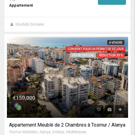
Appartement
Mustafa Gülseren
A VENDRE
CONVIENT POUR UN PERMIT DE SÉJOUR
OFFRE SPÉCIAL
RÉDUCTION 20 %
€210,000
€150,000
Appartement Meublé de 2 Chambres à Tosmur / Alanya
Tosmur Mahallesi, Alanya, Antalya, Mediterranean Region, 07425, Turkey