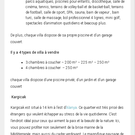
parcs aquatiques, piscines pour enfants, discothèque, salle de
cinéma, tennis, terrains de volley-ball et de basket-ball, terrains
de football, salle de sport, SPA, sauna, bain de vapeur , bain
turc, salle de massage, bol professionnel 4 lignes, mini golf,
spectacles d’animation quotidiens et beacoup plus.
De plus, chaque villa dispose de sa propre piscine et d’un garage
couvert.
Il y a 4 types de villa à vendre
3 chambres à coucher – 200 m² – 225 m² – 250 m²
4 chambres à coucher – 250 m²
chaque villa dispose d’une piscine privéé, d’un jardin et d’un garage
couvert
Kargicak
Kargicak est situé à 14 km à l’est d’
Alanya
. Ce quartier est très prisé des
étrangers qui veulent échapper au stress de la vie quotidienne. C’est
l’endroit idéal pour ceux qui aiment la paix et la beauté de la nature. Ici,
vous pouvez profiter non seulement de la brise marine de la
Méditerranée, mais aussi du cadre verdoyant. Le magnifique paysage de