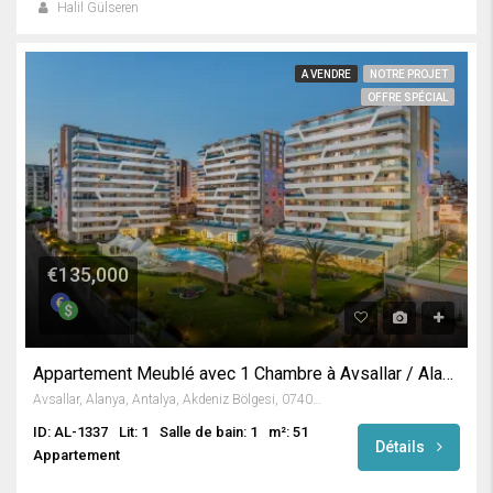
Halil Gülseren
A VENDRE
NOTRE PROJET
OFFRE SPÉCIAL
€135,000
Appartement Meublé avec 1 Chambre à Avsallar / Alanya
Avsallar, Alanya, Antalya, Akdeniz Bölgesi, 07407, Türkiye
ID: AL-1337
Lit: 1
Salle de bain: 1
m²: 51
Détails
Appartement