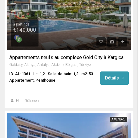
à partir de
€140,000
Appartements neufs au complexe Gold City à Kargicak / Alanya
Goldcity, Alanya, Antalya, Akdeniz Bölgesi, Türkiye
ID: AL-1361
Lit: 1,2
Salle de bain: 1,2
m2: 53
Détails
Appartement, Penthouse
Halil Gülseren
A VENDRE