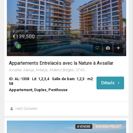
à partir de
€139,500
Appartements Entrelacés avec la Nature à Avsallar
Avsallar, Alanya, Antalya, Akdeniz Bölgesi, 07407, Türkiye
ID: AL-1358
Lit: 1,2,3,4
Salle de bain: 1,2,3
m2:
Détails
58
Appartement, Duplex, Penthouse
Halil Gülseren
A VENDRE
NOUVEAU PROJET