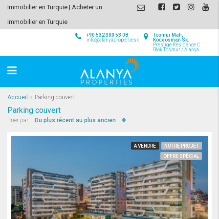
Immobilier en Turquie | Acheter un
immobilier en Turquie
+90 532 300 53 08
Tosmur Mah,
info@alanyaproperties.com
Kocaosman Sk.
Prestige Residence C
Blok Tosmur / Alanya
Accueil
Parking couvert
Parking couvert
Du plus récent au plus ancien
Trier par:
A VENDRE
NOTRE PROJET
OFFRE SPÉCIAL