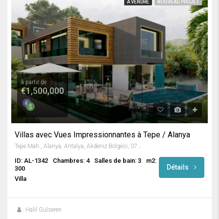
A VENDRE
NOUVEAU PROJET
à partir de
€1,500,000
Villas avec Vues Impressionnantes à Tepe / Alanya
Tepe Mah., Alanya, Antalya, Akdeniz Bölgesi, 07400, Türkiye
ID: AL-1342
Chambres: 4
Salles de bain: 3
m2:
Détails
300
Villa
Halil Gülseren