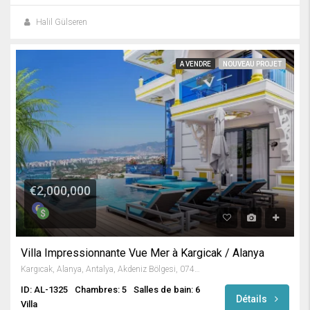
Halil Gülseren
A VENDRE
NOUVEAU PROJET
€2,000,000
Villa Impressionnante Vue Mer à Kargicak / Alanya
Kargıcak, Alanya, Antalya, Akdeniz Bölgesi, 07435, Türkiye
ID: AL-1325
Chambres: 5
Salles de bain: 6
Détails
Villa