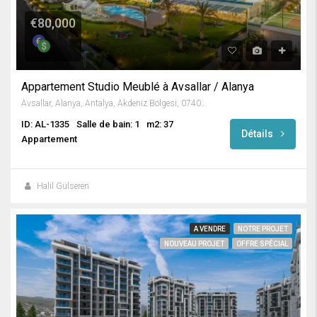
€80,000
Appartement Studio Meublé à Avsallar / Alanya
Avsallar, Alanya, Antalya, Akdeniz Bölgesi, 07407, Türkiye
ID: AL-1335
Salle de bain: 1
m2: 37
Détails
Appartement
Halil Gülseren
A VENDRE
NOTRE PROJET
NOUVEAU PROJET
OFFRE SPÉCIAL