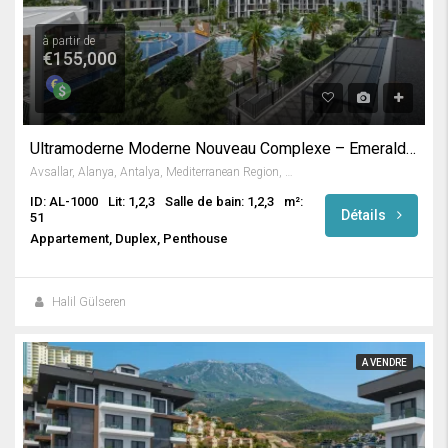
à partir de
€155,000
Ultramoderne Moderne Nouveau Complexe – Emerald Grand Deluxe
Avsallar, Alanya, Antalya, Mediterranean Region, Turkey
ID: AL-1000
Lit: 1,2,3
Salle de bain: 1,2,3
m²:
Détails
51
Appartement, Duplex, Penthouse
Halil Gülseren
A VENDRE