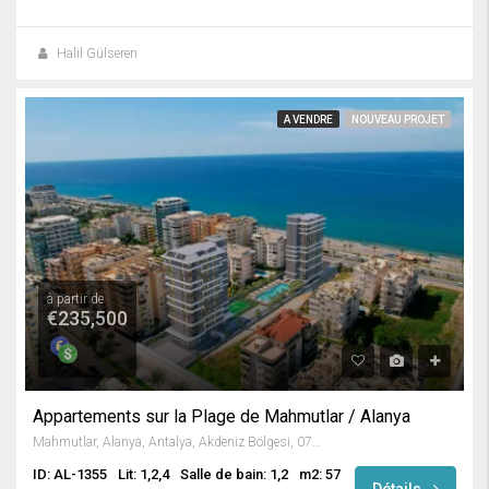
Halil Gülseren
A VENDRE
NOUVEAU PROJET
à partir de
€235,500
Appartements sur la Plage de Mahmutlar / Alanya
Mahmutlar, Alanya, Antalya, Akdeniz Bölgesi, 07450, Türkiye
ID: AL-1355
Lit: 1,2,4
Salle de bain: 1,2
m2: 57