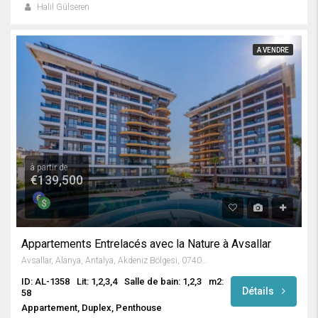
Halil Gülseren
A VENDRE
à partir de
€139,500
Appartements Entrelacés avec la Nature à Avsallar
Avsallar, Alanya, Antalya, Akdeniz Bölgesi, 07407, Türkiye
ID: AL-1358
Lit: 1,2,3,4
Salle de bain: 1,2,3
m2:
Détails
58
Appartement, Duplex, Penthouse