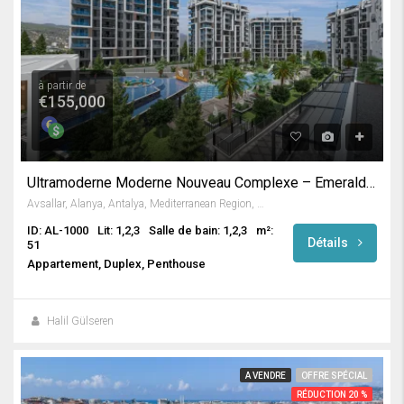
à partir de
€155,000
Ultramoderne Moderne Nouveau Complexe – Emerald Grand Deluxe
Avsallar, Alanya, Antalya, Mediterranean Region, Turkey
ID: AL-1000
Lit: 1,2,3
Salle de bain: 1,2,3
m²:
Détails
51
Appartement, Duplex, Penthouse
Halil Gülseren
A VENDRE
OFFRE SPÉCIAL
RÉDUCTION 20 %