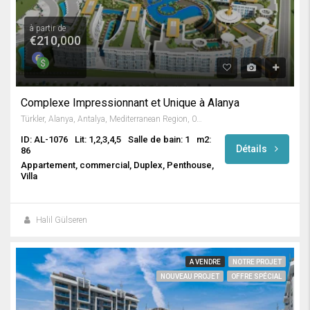
à partir de
€210,000
Complexe Impressionnant et Unique à Alanya
Türkler, Alanya, Antalya, Mediterranean Region, 07410, Turkey
ID: AL-1076
Lit: 1,2,3,4,5
Salle de bain: 1
m2:
Détails
86
Appartement, commercial, Duplex, Penthouse,
Villa
Halil Gülseren
A VENDRE
NOTRE PROJET
NOUVEAU PROJET
OFFRE SPÉCIAL