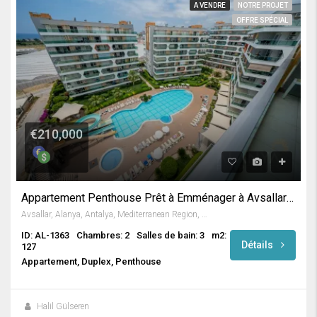
A VENDRE
NOTRE PROJET
OFFRE SPÉCIAL
€210,000
Appartement Penthouse Prêt à Emménager à Avsallar / Alanya
Avsallar, Alanya, Antalya, Mediterranean Region, Turkey
ID: AL-1363
Chambres: 2
Salles de bain: 3
m2:
Détails
127
Appartement, Duplex, Penthouse
Halil Gülseren