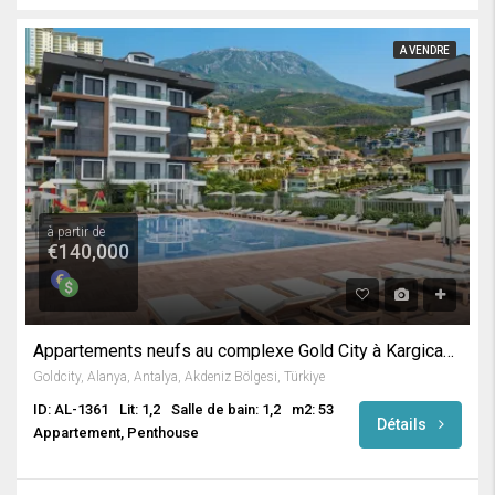
A VENDRE
à partir de
€140,000
Appartements neufs au complexe Gold City à Kargicak / Alanya
Goldcity, Alanya, Antalya, Akdeniz Bölgesi, Türkiye
ID: AL-1361
Lit: 1,2
Salle de bain: 1,2
m2: 53
Détails
Appartement, Penthouse