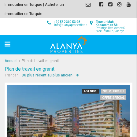
Immobilier en Turquie | Acheter un
immobilier en Turquie
+90 532 300 53 08
Tosmur Mah,
info@alanyaproperties.com
Kocaosman Sk.
Prestige Residence C
Blok Tosmur / Alanya
Accueil
Plan de travail en granit
Plan de travail en granit
Du plus récent au plus ancien
Trier par:
A VENDRE
NOTRE PROJET
OFFRE SPÉCIAL