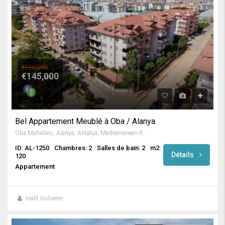
€190,000
€145,000
Bel Appartement Meublé à Oba / Alanya
Oba Mahallesi, Alanya, Antalya, Mediterranean Region, 07469, Turkey
ID: AL-1250
Chambres: 2
Salles de bain: 2
m2:
Détails
120
Appartement
Halil Gülseren