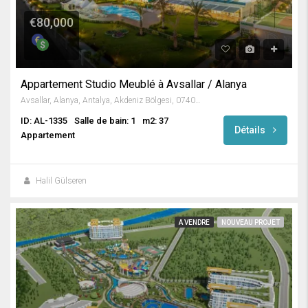
€80,000
Appartement Studio Meublé à Avsallar / Alanya
Avsallar, Alanya, Antalya, Akdeniz Bölgesi, 07407, Türkiye
ID: AL-1335
Salle de bain: 1
m2: 37
Détails
Appartement
Halil Gülseren
A VENDRE
NOUVEAU PROJET