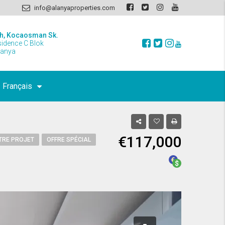
info@alanyaproperties.com
h, Kocaosman Sk.
sidence C Blok
lanya
Français
€117,000
TRE PROJET
OFFRE SPÉCIAL