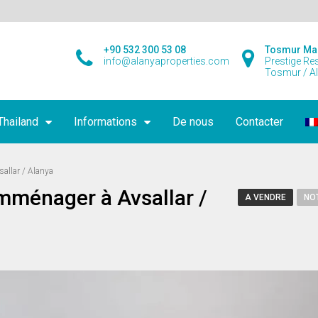
+90 532 300 53 08
Tosmur Ma
info@alanyaproperties.com
Prestige Re
Tosmur / A
Thailand
Informations
De nous
Contacter
allar / Alanya
mménager à Avsallar /
A VENDRE
NO