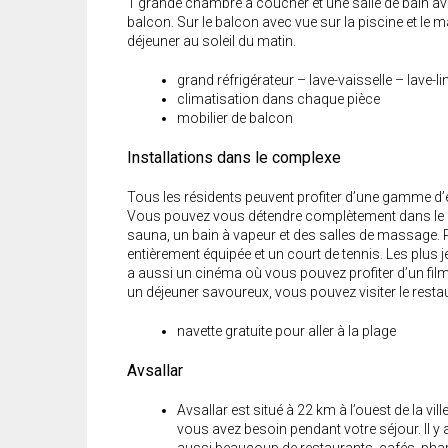
1 grande chambre à coucher et une salle de bain av
balcon. Sur le balcon avec vue sur la piscine et le m
déjeuner au soleil du matin.
grand réfrigérateur – lave-vaisselle – lave-li
climatisation dans chaque pièce
mobilier de balcon
Installations dans le complexe
Tous les résidents peuvent profiter d’une gamme d’
Vous pouvez vous détendre complètement dans le ce
sauna, un bain à vapeur et des salles de massage. Pou
entièrement équipée et un court de tennis. Les plus j
a aussi un cinéma où vous pouvez profiter d’un film
un déjeuner savoureux, vous pouvez visiter le restau
navette gratuite pour aller à la plage
Avsallar
Avsallar est situé à 22 km à l’ouest de la ville
vous avez besoin pendant votre séjour. Il y 