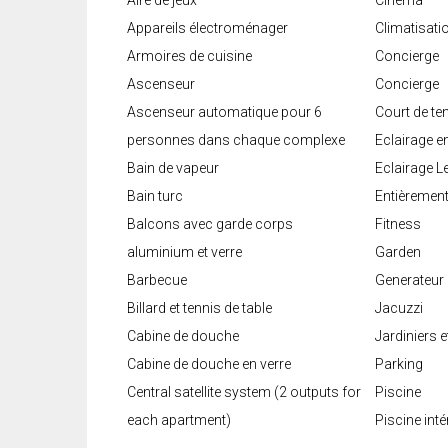
Aire de jeux
Cinema
Appareils électroménager
Climatisati
Armoires de cuisine
Concierge
Ascenseur
Concierge
Ascenseur automatique pour 6
Court de te
personnes dans chaque complexe
Eclairage e
Bain de vapeur
Eclairage L
Bain turc
Entièremen
Balcons avec garde corps
Fitness
aluminium et verre
Garden
Barbecue
Generateur
Billard et tennis de table
Jacuzzi
Cabine de douche
Jardiniers 
Cabine de douche en verre
Parking
Central satellite system (2 outputs for
Piscine
each apartment)
Piscine inté