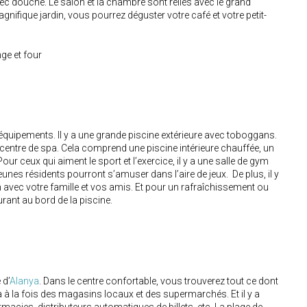
ec douche. Le salon et la chambre sont reliés avec le grand
agnifique jardin, vous pourrez déguster votre café et votre petit-
nge et four
équipements. Il y a une grande piscine extérieure avec toboggans.
ntre de spa. Cela comprend une piscine intérieure chauffée, un
r ceux qui aiment le sport et l’exercice, il y a une salle de gym
eunes résidents pourront s’amuser dans l’aire de jeux. De plus, il y
 avec votre famille et vos amis. Et pour un rafraîchissement ou
rant au bord de la piscine.
 d’
Alanya
. Dans le centre confortable, vous trouverez tout ce dont
a à la fois des magasins locaux et des supermarchés. Et il y a