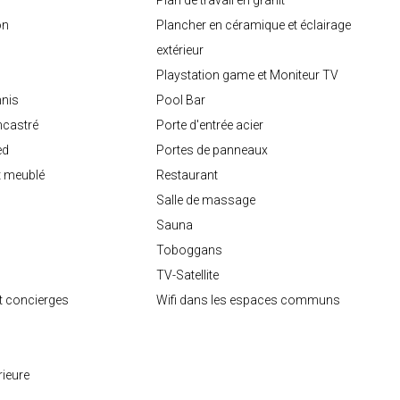
Plan de travail en granit
on
Plancher en céramique et éclairage
extérieur
Playstation game et Moniteur TV
nnis
Pool Bar
ncastré
Porte d'entrée acier
ed
Portes de panneaux
t meublé
Restaurant
Salle de massage
Sauna
Toboggans
TV-Satellite
et concierges
Wifi dans les espaces communs
rieure