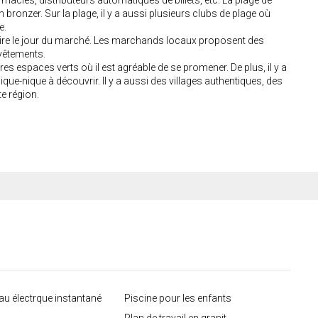
acies, distributeurs automatiques de billets, etc. La plage de
on bronzer. Sur la plage, il y a aussi plusieurs clubs de plage où
e.
aire le jour du marché. Les marchands locaux proposent des
 vêtements.
tres espaces verts où il est agréable de se promener. De plus, il y a
ique-nique à découvrir. Il y a aussi des villages authentiques, des
te région.
au électrque instantané
Piscine pour les enfants