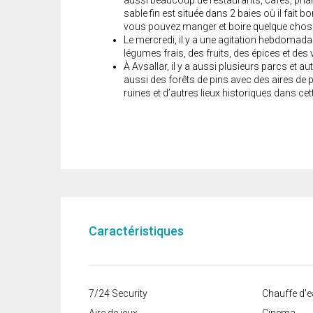
aussi beaucoup de restaurants, cafés, pharm
sable fin est située dans 2 baies où il fait b
vous pouvez manger et boire quelque chos
Le mercredi, il y a une agitation hebdomad
légumes frais, des fruits, des épices et des
À Avsallar, il y a aussi plusieurs parcs et au
aussi des forêts de pins avec des aires de p
ruines et d’autres lieux historiques dans cet
Caractéristiques
7/24 Security
Chauffe d'e