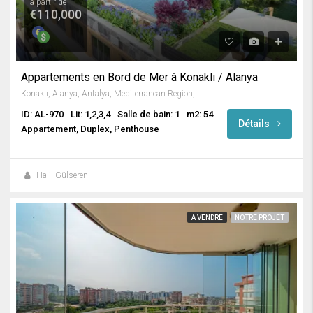
à partir de
€110,000
Appartements en Bord de Mer à Konakli / Alanya
Konaklı, Alanya, Antalya, Mediterranean Region, 07490, Turkey
ID: AL-970
Lit: 1,2,3,4
Salle de bain: 1
m2: 54
Détails
Appartement, Duplex, Penthouse
Halil Gülseren
A VENDRE
NOTRE PROJET