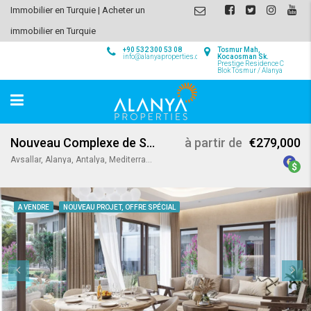
Immobilier en Turquie | Acheter un
immobilier en Turquie
+90 532 300 53 08
Tosmur Mah,
info@alanyaproperties.com
Kocaosman Sk.
Prestige Residence C
Blok Tosmur / Alanya
Nouveau Complexe de Style Boutique à Avsallar / Alanya
à partir de
€279,000
Avsallar, Alanya, Antalya, Mediterranean Region, Türkiye
A VENDRE
NOUVEAU PROJET, OFFRE SPÉCIAL