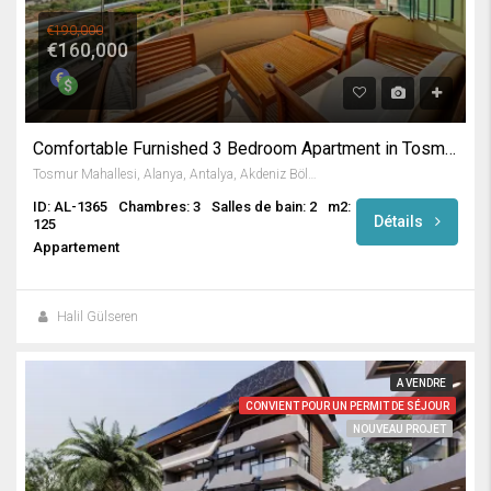
€190,000
€160,000
Comfortable Furnished 3 Bedroom Apartment in Tosmur / Alanya
Tosmur Mahallesi, Alanya, Antalya, Akdeniz Bölgesi, Türkiye
ID: AL-1365
Chambres: 3
Salles de bain: 2
m2:
Détails
125
Appartement
Halil Gülseren
A VENDRE
CONVIENT POUR UN PERMIT DE SÉJOUR
NOUVEAU PROJET