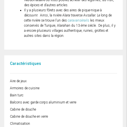
hebdomadaire où vous pouvez acheter des légumes, du fruit,
des épices et d’autres articles.
Il y a plusieurs fôrets avec des aires de pique-nique à
découvrir. Ainsi, la rivière Alara traverse Avsallar. Le long de
cette rivière se trouve l’un des
caravansérails
les mieux
conservés de Turquie, Alarahan du 13 ème siècle. De plus, il y
a encore plusieurs villages authentique, ruines, grottes et
autres sites dans la région.
Caractéristiques
Aire de jeux
Armoires de cuisine
Bain turc
Balcons avec garde corps aluminium et verre
Cabine de douche
Cabine de douche en verre
Climatisation