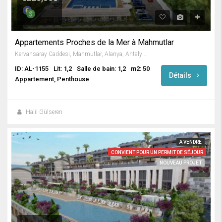
Appartements Proches de la Mer à Mahmutlar
Kervansaray Caddesi, Mahmutlar, Alanya, Antalya, Mediterranean Region, 07450, Turkey
ID: AL-1155
Lit: 1,2
Salle de bain: 1,2
m2: 50
Détails
Appartement, Penthouse
Halil Gülseren
A VENDRE
CONVIENT POUR UN PERMIT DE SÉJOUR
NOUVEAU PROJET