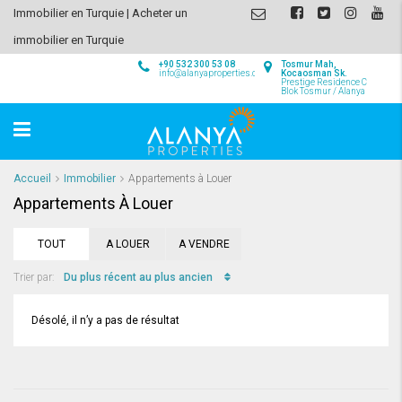
Immobilier en Turquie | Acheter un
immobilier en Turquie
+90 532 300 53 08
Tosmur Mah,
info@alanyaproperties.com
Kocaosman Sk.
Prestige Residence C
Blok Tosmur / Alanya
Accueil
Immobilier
Appartements à Louer
Appartements À Louer
TOUT
A LOUER
A VENDRE
Du plus récent au plus ancien
Trier par:
Désolé, il n’y a pas de résultat