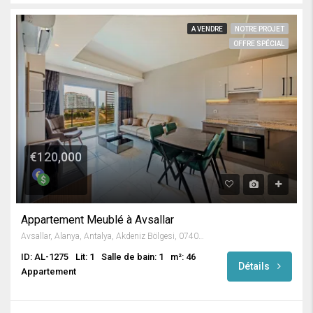
A VENDRE
NOTRE PROJET
OFFRE SPÉCIAL
€120,000
Appartement Meublé à Avsallar
Avsallar, Alanya, Antalya, Akdeniz Bölgesi, 07407, Türkiye
ID: AL-1275
Lit: 1
Salle de bain: 1
m²: 46
Détails
Appartement