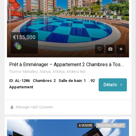
€155,000
Prêt à Emménager – Appartement 2 Chambres à Tosmur / Alanya
Tosmur Mahallesi, Alanya, Antalya, Akdeniz Bölgesi, Türkiye
ID: AL-1286
Chambres: 2
Salle de bain: 1
: 92
Détails
Appartement
Manager Halil Gülseren
A VENDRE
NOUVEAU PROJET