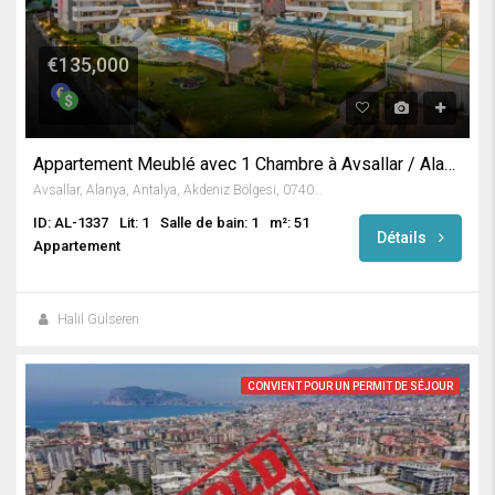
€135,000
Appartement Meublé avec 1 Chambre à Avsallar / Alanya
Avsallar, Alanya, Antalya, Akdeniz Bölgesi, 07407, Türkiye
ID: AL-1337
Lit: 1
Salle de bain: 1
m²: 51
Détails
Appartement
Halil Gülseren
CONVIENT POUR UN PERMIT DE SÉJOUR