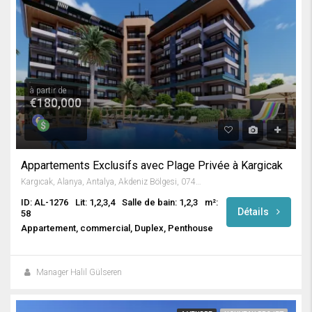
à partir de
€180,000
Appartements Exclusifs avec Plage Privée à Kargicak
Kargıcak, Alanya, Antalya, Akdeniz Bölgesi, 07435, Türkiye
ID: AL-1276
Lit: 1,2,3,4
Salle de bain: 1,2,3
m²:
Détails
58
Appartement, commercial, Duplex, Penthouse
Manager Halil Gülseren