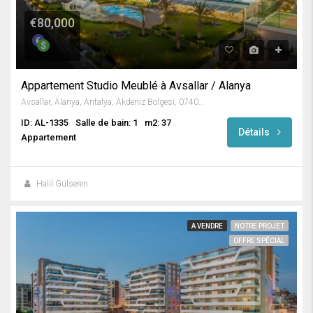
€80,000
Appartement Studio Meublé à Avsallar / Alanya
Avsallar, Alanya, Antalya, Akdeniz Bölgesi, 07407, Türkiye
ID: AL-1335
Salle de bain: 1
m2: 37
Détails
Appartement
Halil Gülseren
A VENDRE
NOTRE PROJET
OFFRE SPÉCIAL