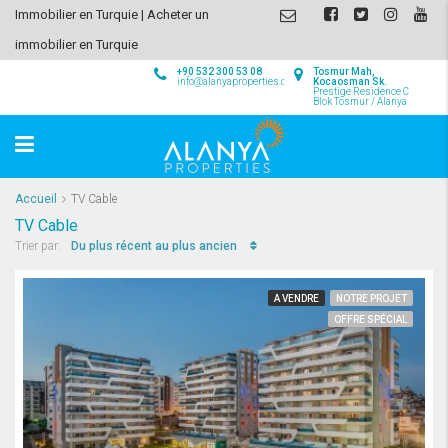
Immobilier en Turquie | Acheter un
immobilier en Turquie
+90 532 300 53 08
Tosmur Mah,
info@alanyaproperties.com
Kocaosman Sk.
Prestige Residence C
Blok Tosmur / Alanya
Accueil
TV Cable
TV Cable
Du plus récent au plus ancien
Trier par:
A VENDRE
NOTRE PROJET
OFFRE SPÉCIAL