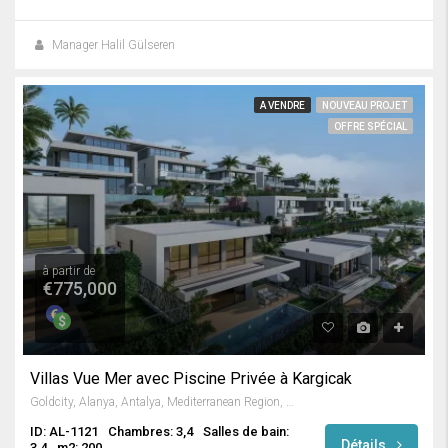
Manager Halil Gülseren
A VENDRE
NOUVEAU PROJET
OFFRE SPÉCIAL
à partir de
€775,000
Villas Vue Mer avec Piscine Privée à Kargicak
Goldcity, Alanya, Antalya, Mediterranean Region, Turkey
ID: AL-1121
Chambres: 3,4
Salles de bain:
Détails
3,4
m2: 200