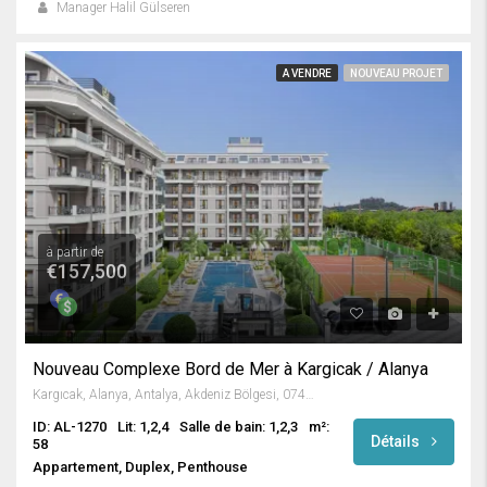
Manager Halil Gülseren
A VENDRE
NOUVEAU PROJET
à partir de
€157,500
Nouveau Complexe Bord de Mer à Kargicak / Alanya
Kargıcak, Alanya, Antalya, Akdeniz Bölgesi, 07435, Türkiye
ID: AL-1270
Lit: 1,2,4
Salle de bain: 1,2,3
m²:
Détails
58
Appartement, Duplex, Penthouse