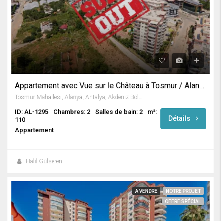
Appartement avec Vue sur le Château à Tosmur / Alanya
Tosmur Mahallesi, Alanya, Antalya, Akdeniz Bölgesi, Türkiye
ID: AL-1295
Chambres: 2
Salles de bain: 2
m²:
Détails
110
Appartement
Halil Gülseren
A VENDRE
NOTRE PROJET
OFFRE SPÉCIAL