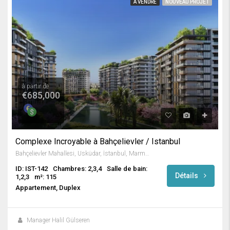
A VENDRE
NOUVEAU PROJET
à partir de
€685,000
Complexe Incroyable à Bahçelievler / Istanbul
Bahçelievler Mahallesi, Üsküdar, İstanbul, Marmara Bölgesi, 34688, Türkiye
ID: IST-142
Chambres: 2,3,4
Salle de bain:
Détails
1,2,3
m²: 115
Appartement, Duplex
Manager Halil Gülseren