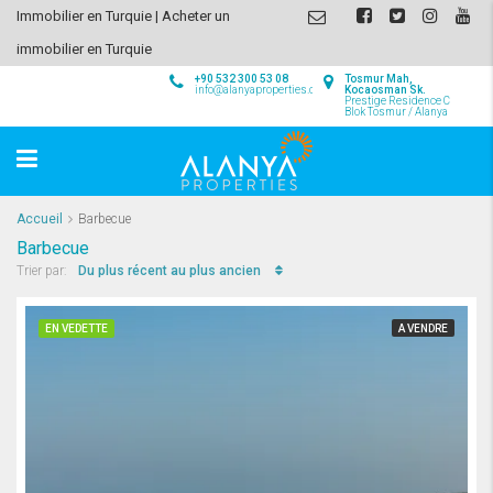
Immobilier en Turquie | Acheter un
immobilier en Turquie
+90 532 300 53 08
Tosmur Mah,
info@alanyaproperties.com
Kocaosman Sk.
Prestige Residence C
Blok Tosmur / Alanya
Accueil
Barbecue
Barbecue
Du plus récent au plus ancien
Trier par:
EN VEDETTE
A VENDRE