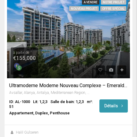
A VENDRE
NOTRE PROJET
NOUVEAU PROJET
OFFRE SPÉCIAL
à partir de
€155,000
Ultramoderne Moderne Nouveau Complexe – Emerald Grand Deluxe
Avsallar, Alanya, Antalya, Mediterranean Region, Turkey
ID: AL-1000
Lit: 1,2,3
Salle de bain: 1,2,3
m²:
Détails
51
Appartement, Duplex, Penthouse
Halil Gülseren