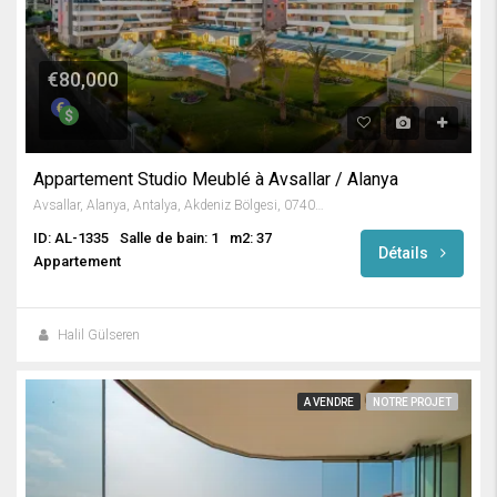
€80,000
Appartement Studio Meublé à Avsallar / Alanya
Avsallar, Alanya, Antalya, Akdeniz Bölgesi, 07407, Türkiye
ID: AL-1335
Salle de bain: 1
m2: 37
Détails
Appartement
Halil Gülseren
A VENDRE
NOTRE PROJET