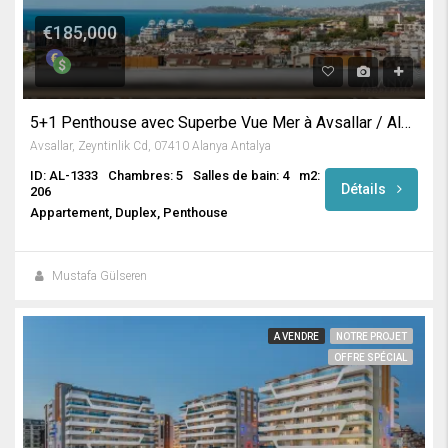
€185,000
5+1 Penthouse avec Superbe Vue Mer à Avsallar / Alanya
Avsallar, Zeyntinlik Cd, 07410 Alanya Antalya
ID: AL-1333
Chambres: 5
Salles de bain: 4
m2:
Détails
206
Appartement, Duplex, Penthouse
Mustafa Gülseren
A VENDRE
NOTRE PROJET
OFFRE SPÉCIAL