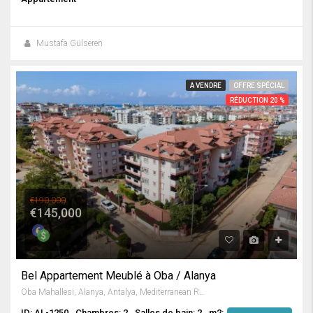
Mustafa Gülseren
A VENDRE
OFFRE SPÉCIAL
RÉDUCTION 20 %
€190,000
€145,000
Bel Appartement Meublé à Oba / Alanya
Oba Mahallesi, Alanya, Antalya, Mediterranean Region, 07469, Turkey
ID: AL-1250
Chambres: 2
Salles de bain: 2
m2: