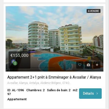
A VENDRE
€155,000
Appartement 2+1 prêt à Emménager à Avsallar / Alanya
Avsallar, Alanya, Antalya, Akdeniz Bölgesi, 07407, Türkiye
ID: AL-1396
Chambres: 2
Salles de bain: 2
m2:
Détails
97
Appartement