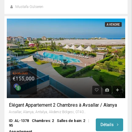
Mustafa Gülseren
A VENDRE
€206,000
€155,000
Élégant Appartement 2 Chambres à Avsallar / Alanya
Avsallar, Alanya, Antalya, Akdeniz Bölgesi, 07407, Türkiye
ID: AL-1378
Chambres: 2
Salles de bain: 2
:
Détails
95
Appartement