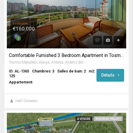
€190,000
€160,000
Comfortable Furnished 3 Bedroom Apartment in Tosmur / Alanya
Tosmur Mahallesi, Alanya, Antalya, Akdeniz Bölgesi, Türkiye
ID: AL-1365
Chambres: 3
Salles de bain: 2
m2:
Détails
125
Appartement
Halil Gülseren
A VENDRE
NOUVEAU PROJET