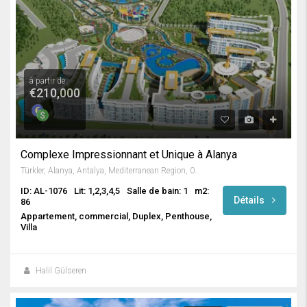
à partir de
€210,000
Complexe Impressionnant et Unique à Alanya
Türkler, Alanya, Antalya, Mediterranean Region, 07410, Turkey
ID: AL-1076
Lit: 1,2,3,4,5
Salle de bain: 1
m2:
Détails
86
Appartement, commercial, Duplex, Penthouse,
Villa
Halil Gülseren