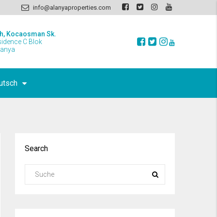
info@alanyaproperties.com
h, Kocaosman Sk.
sidence C Blok
lanya
utsch
Search