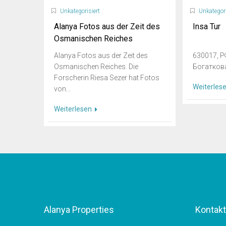
Unkategorisiert
Unkategori
Alanya Fotos aus der Zeit des
Insa Tur
Osmanischen Reiches
Alanya Fotos aus der Zeit des
630017, РФ
Osmanischen Reiches. Die
Богаткова,
Forscherin Riesa Sezer hat Fotos
Weiterles
von...
Weiterlesen
Alanya Properties
Kontakt