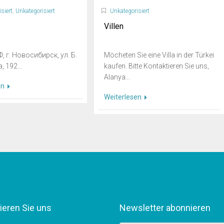
siert
,
Unkategorisiert
Unkategorisiert
Villen
, г. Новосибирск, ул. Б.
Möcheten Sie eine Villa in der Türkei
 192...
kaufen. Bitte Kontaktieren Sie uns,
Alanya...
en
Weiterlesen
ieren Sie uns
Newsletter abonnieren