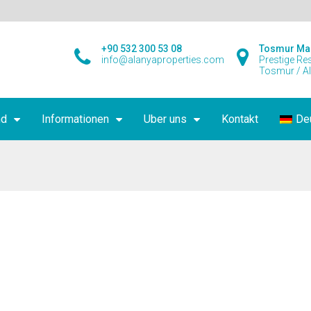
+90 532 300 53 08
Tosmur Ma
info@alanyaproperties.com
Prestige Re
Tosmur / A
nd
Informationen
Uber uns
Kontakt
De