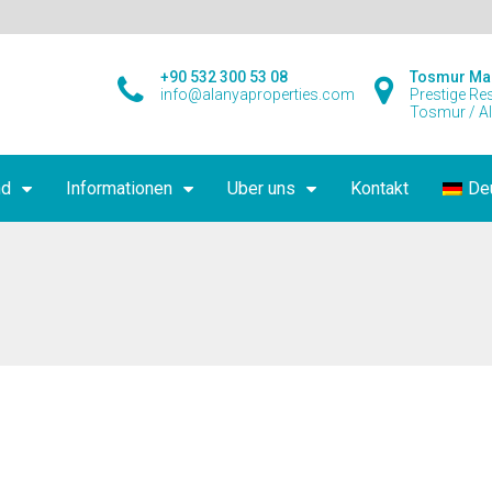
+90 532 300 53 08
Tosmur Ma
info@alanyaproperties.com
Prestige Re
Tosmur / A
nd
Informationen
Uber uns
Kontakt
De