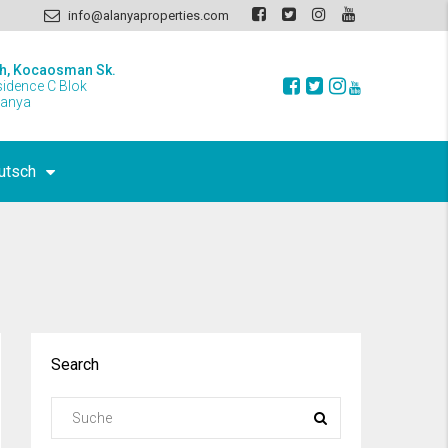
info@alanyaproperties.com
h, Kocaosman Sk.
sidence C Blok
lanya
utsch
Search