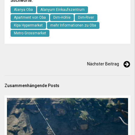
Stichworte:
Alanya Oba
Alanyum Einkaufszentrum
Apartment von Oba
Dim-Höhle
Dim-River
Kipa Hypermarket
mehr Informationen zu Oba
Metro Grossmarket
Nächster Beitrag
Zusammenhängende Posts