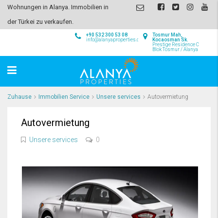
Wohnungen in Alanya. Immobilien in
der Türkei zu verkaufen.
+90 532 300 53 08
Tosmur Mah,
info@alanyaproperties.com
Kocaosman Sk.
Prestige Residence C
Blok Tosmur / Alanya
Zuhause
Immobilien Service
Unsere services
Autovermietung
Autovermietung
Unsere services
0