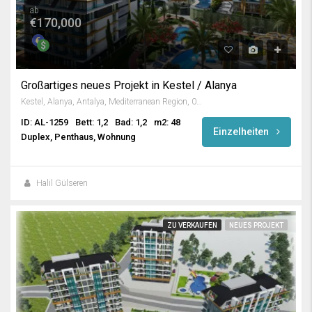
ab
€170,000
Großartiges neues Projekt in Kestel / Alanya
Kestel, Alanya, Antalya, Mediterranean Region, 07425, Turkey
ID: AL-1259
Bett: 1,2
Bad: 1,2
m2: 48
Einzelheiten
Duplex, Penthaus, Wohnung
Halil Gülseren
ZU VERKAUFEN
NEUES PROJEKT