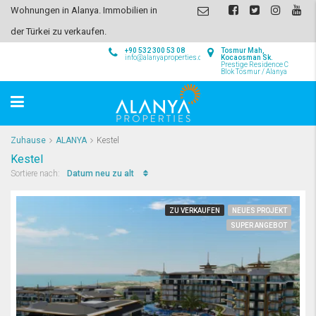
Wohnungen in Alanya. Immobilien in
der Türkei zu verkaufen.
+90 532 300 53 08
Tosmur Mah,
info@alanyaproperties.com
Kocaosman Sk.
Prestige Residence C
Blok Tosmur / Alanya
Zuhause
ALANYA
Kestel
Kestel
Datum neu zu alt
Sortiere nach:
ZU VERKAUFEN
NEUES PROJEKT
SUPER ANGEBOT