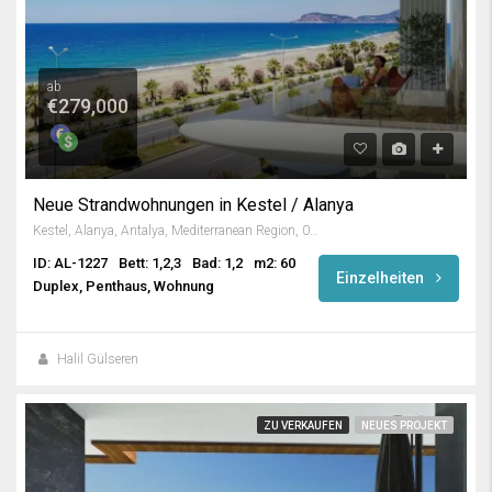
ab
€279,000
Neue Strandwohnungen in Kestel / Alanya
Kestel, Alanya, Antalya, Mediterranean Region, 07425, Turkey
ID: AL-1227
Bett: 1,2,3
Bad: 1,2
m2: 60
Einzelheiten
Duplex, Penthaus, Wohnung
Halil Gülseren
ZU VERKAUFEN
NEUES PROJEKT