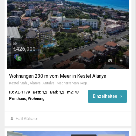
ab
€426,000
Wohnungen 230 m vom Meer in Kestel Alanya
Kestel Mah., Alanya, Antalya, Mediterranean Region, 07425, Turkey
ID: AL-1179
Bett: 1,2
Bad: 1,2
m2: 43
Einzelheiten
Penthaus, Wohnung
Halil Gülseren