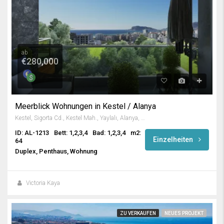
ab
€280,000
Meerblick Wohnungen in Kestel / Alanya
Kestel, Sigorta Cd., Kestel Mah., Yaylalı, Alanya, Antalya, Mediterranean Region, 07450, Turkey
ID: AL-1213
Bett: 1,2,3,4
Bad: 1,2,3,4
m2:
Einzelheiten
64
Duplex, Penthaus, Wohnung
Victoria Kaya
ZU VERKAUFEN
NEUES PROJEKT