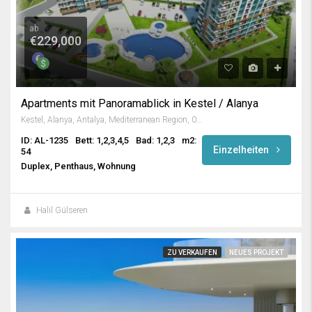
ab
€229,000
Apartments mit Panoramablick in Kestel / Alanya
Kestel, Alanya, Antalya, Mediterranean Region, 07425, Turkey
ID: AL-1235
Bett: 1,2,3,4,5
Bad: 1,2,3
m2:
Einzelheiten
54
Duplex, Penthaus, Wohnung
Halil Gülseren
ZU VERKAUFEN
NEUES PROJEKT