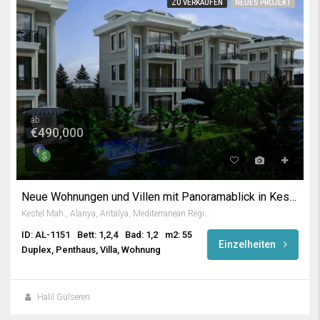
ZU VERKAUFEN
NEUES PROJEKT
ab
€490,000
Neue Wohnungen und Villen mit Panoramablick in Kestel
Kestel Mah., Alanya, Antalya, Mediterranean Region, 07425, Turkey
ID: AL-1151
Bett: 1,2,4
Bad: 1,2
m2: 55
Einzelheiten
Duplex, Penthaus, Villa, Wohnung
Halil Gülseren