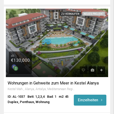
ZU VERKAUFEN
NEUES PROJEKT
ab
€130,000
Wohnungen in Gehweite zum Meer in Kestel Alanya
Kestel Mah., Alanya, Antalya, Mediterranean Region, 07425, Turkey
ID: AL-1037
Bett: 1,2,3,4
Bad: 1
m2: 45
Einzelheiten
Duplex, Penthaus, Wohnung