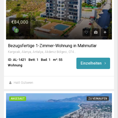
€84,000
Bezugsfertige 1-Zimmer-Wohnung in Mahmutlar
Kargıcak, Alanya, Antalya, Akdeniz Bölgesi, 07455, Türkiye
ID: AL-1421
Bett: 1
Bad: 1
m²: 55
Einzelheiten
Wohnung
Halil Gülseren
ANGESAGT
ZU VERKAUFEN