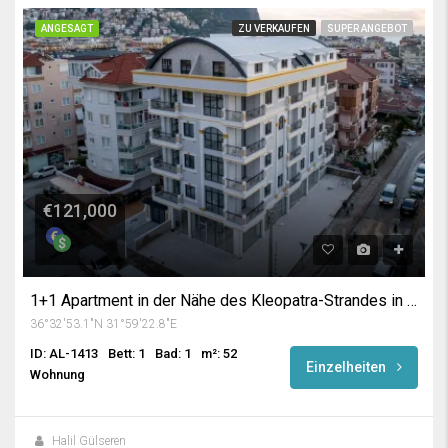
ANGESAGT
ZU VERKAUFEN
SUPER ANGEBOT
€121,000
1+1 Apartment in der Nähe des Kleopatra-Strandes in Alanya
36°32'53.1"N 31°59'22.8"E
ID: AL-1413
Bett: 1
Bad: 1
m²: 52
Einzelheiten
Wohnung
Halil Gülseren