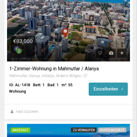
€83,000
1-Zimmer-Wohnung in Mahmutlar / Alanya
Mahmutlar, Alanya, Antalya, Akdeniz Bölgesi, 07450, Türkiye
ID: AL-1418
Bett: 1
Bad: 1
m²: 55
Einzelheiten
Wohnung
Halil Gülseren
ANGESAGT
ZU VERKAUFEN
SUPER ANGEBOT