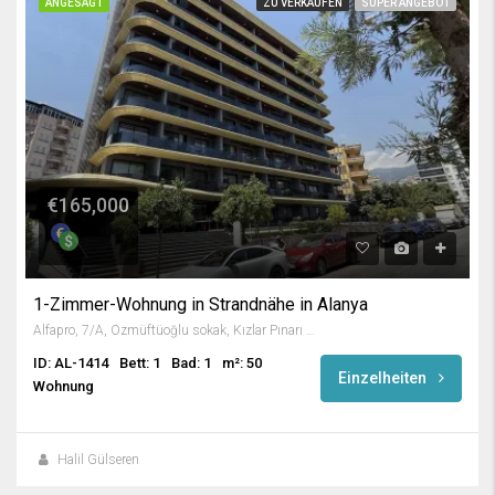
ANGESAGT
ZU VERKAUFEN
SUPER ANGEBOT
€165,000
1-Zimmer-Wohnung in Strandnähe in Alanya
Alfapro, 7/A, Özmüftüoğlu sokak, Kızlar Pınarı Mahallesi, Alanya, Antalya, Akdeniz Bölgesi, 07400, Türkiye
ID: AL-1414
Bett: 1
Bad: 1
m²: 50
Einzelheiten
Wohnung
Halil Gülseren