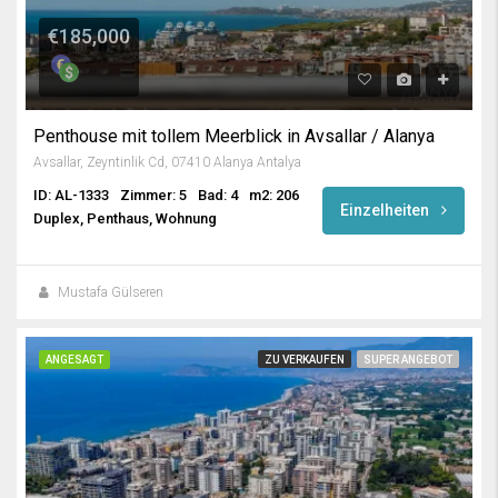
€185,000
Penthouse mit tollem Meerblick in Avsallar / Alanya
Avsallar, Zeyntinlik Cd, 07410 Alanya Antalya
ID: AL-1333
Zimmer: 5
Bad: 4
m2: 206
Einzelheiten
Duplex, Penthaus, Wohnung
Mustafa Gülseren
ANGESAGT
ZU VERKAUFEN
SUPER ANGEBOT