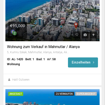
€95,000
Wohnung zum Verkauf in Mahmutlar / Alanya
5, Kumru Sokak, Mahmutlar, Alanya, Antalya, Akdeniz Bölgesi, 07450, Türkiye
ID: AL-1420
Bett: 1
Bad: 1
m²: 58
Einzelheiten
Wohnung
Halil Gülseren
ANGESAGT
ZU VERKAUFEN
SUPER ANGEBOT