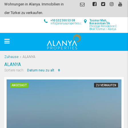
Wohnungen in Alanya. Immobilien in
der Türkei zu verkaufen.
+90 532 300 53 08
Tosmur Mah,
info@alanyaproperties.com
Kocaosman Sk.
Prestige Residence C
Blok Tosmur / Alanya
Zuhause
ALANYA
ALANYA
Datum neu zu alt
Sortiere nach:
ANGESAGT
ZU VERKAUFEN