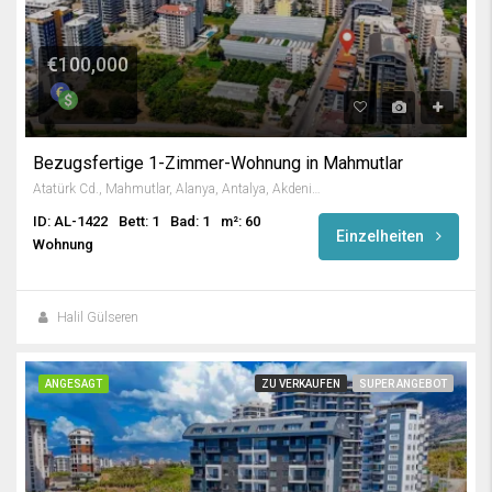
€100,000
Bezugsfertige 1-Zimmer-Wohnung in Mahmutlar
Atatürk Cd., Mahmutlar, Alanya, Antalya, Akdeniz Bölgesi, 07450, Türkiye
ID: AL-1422
Bett: 1
Bad: 1
m²: 60
Einzelheiten
Wohnung
Halil Gülseren
ANGESAGT
ZU VERKAUFEN
SUPER ANGEBOT