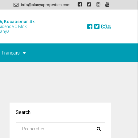
info@alanyaproperties.com
h, Kocaosman Sk.
sidence C Blok
lanya
Français
Search