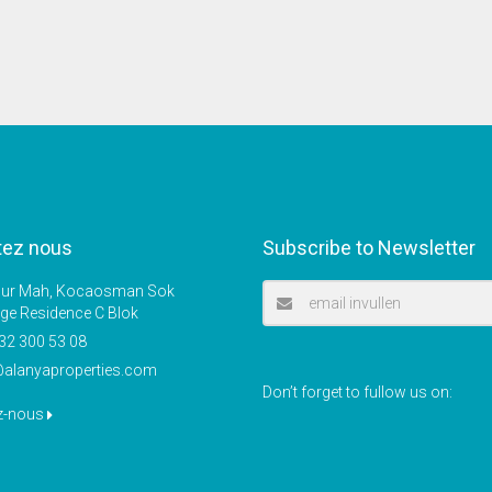
tez nous
Subscribe to Newsletter
r Mah, Kocaosman Sok
ige Residence C Blok
32 300 53 08
@alanyaproperties.com
Don’t forget to fullow us on:
z-nous