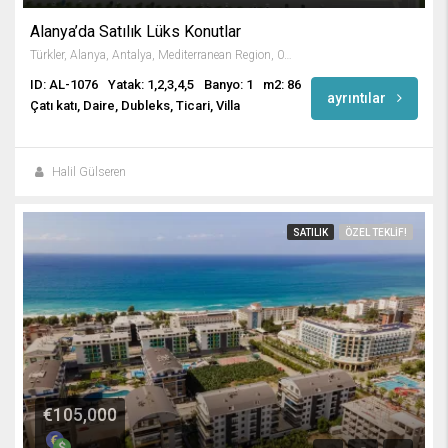
Alanya’da Satılık Lüks Konutlar
Türkler, Alanya, Antalya, Mediterranean Region, 07410, Turkey
ID: AL-1076
Yatak: 1,2,3,4,5
Banyo: 1
m2: 86
ayrıntılar
Çatı katı, Daire, Dubleks, Ticari, Villa
Halil Gülseren
SATILIK
ÖZEL TEKLIF!
€105,000