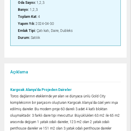
Oda Sayısı:
1,2,3
Banyo:
1,2,3
Toplam Kat:
4
Yapım Yılı:
2024-04-30
Emlak Tipi:
Çatı katı, Daire, Dubleks
Durum:
Satılık
Açıklama
Kargıcak Alanya’da Projeden Daireler
Toros dağlarının eteklerinde yer alan ve dünyaca ünlü Gold City
kompleksinin bir parçasını oluşturan Kargıcak Alanya’da özel yeni inşa
edilmiş daireler. Bu modern proje 60 daireli 3 adet 4 katlı bloktan
oluşmaktadır. 3 farklı daire tipi mevcuttur. Büyüklükleri 63 m2 ile 65 m2
arasında değişen 1 yatak odalı daireler, 123 m2 olan 2 yatak odalı
penthouse daireler ve 151 m2 olan 3 yatak odalı penthouse daireler