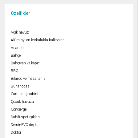
Özellikler
Açık havuz
Alüminyum korkuluklu balkonlar
Asansör
Bahçe
Bahçıvan ve kapıcı
BBQ
Bilardo ve masa tenisi
Buhar odası
Camlı duş kabini
Çoçuk havuzu
Concierge
Dahili spot ışıkları
Demir-PVC dış kapı
Doktor