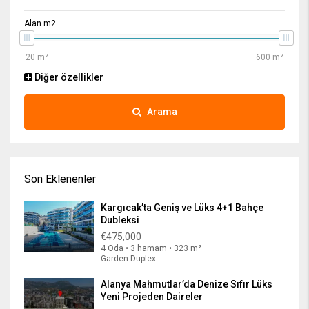
Alan m2
Diğer özellikler
Arama
Son Eklenenler
Kargıcak’ta Geniş ve Lüks 4+1 Bahçe
Dubleksi
€475,000
4 Oda • 3 hamam • 323 m²
Garden Duplex
Alanya Mahmutlar’da Denize Sıfır Lüks
Yeni Projeden Daireler