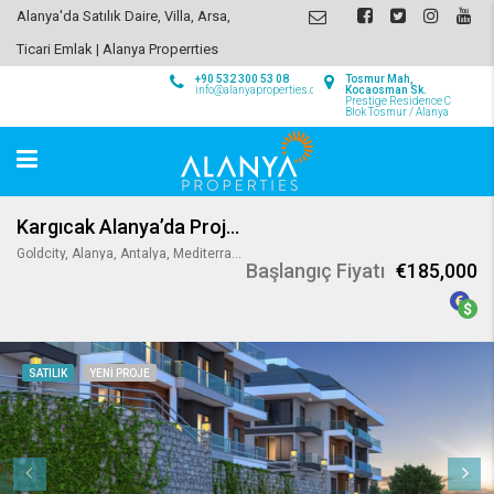
Alanya'da Satılık Daire, Villa, Arsa,
Ticari Emlak | Alanya Properrties
+90 532 300 53 08
Tosmur Mah,
info@alanyaproperties.com
Kocaosman Sk.
Prestige Residence C
Blok Tosmur / Alanya
Kargıcak Alanya’da Projeden Daireler
Goldcity, Alanya, Antalya, Mediterranean Region, Turkey
Başlangıç Fiyatı
€185,000
SATILIK
YENI PROJE