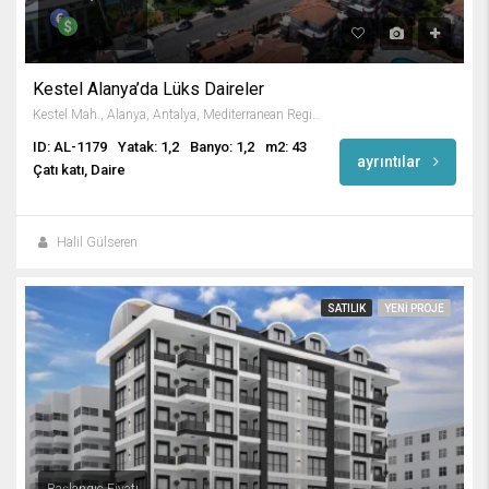
Kestel Alanya’da Lüks Daireler
Kestel Mah., Alanya, Antalya, Mediterranean Region, 07425, Turkey
ID: AL-1179
Yatak: 1,2
Banyo: 1,2
m2: 43
ayrıntılar
Çatı katı, Daire
Halil Gülseren
SATILIK
YENI PROJE
Başlangıç Fiyatı