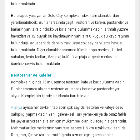
bulunmaktadır.
Bu projede yaşayanlar Gold City kompleksindeki tüm olanaklardan
yararlanabilecek. Bunlar arasında çeşitli restoran ve kafeler, pastaneler ve
barların yanı sıra bir disko ve bir sinema bulunmaktadır. Isıtmalı yüzme
havuzları ve 12 büyük su kaydırağının yanı sıra 8 küçük su kaydırağının
bulunduğu aquapark da dahil olmak üzere çok sayıda yüzme havuzu
bulunmaktadır. Diğer olanaklar arasında lüks bir spa merkezi, futbol
sahaları, tenis kortları, özel plaj kulübü ve plaja ve şehir merkezine
ücretsiz servis bulunmaktadır.
Restoranlar ve Kafeler
Kompleksin içinde 15’in üzerinde restoran, kafe ve bar bulunmaktadır.
Bunlar arasında ala cart restoranları, snack barlar ve pastaneler yer
alıyor. Kompleksin içinde bir İrlanda barı bile var.
Alanya
ayrıca her zevke hitap eden çok sayıda restoran ve kafeye de ev
sahipliği yapmaktadır. Yani, geleneksel Türk yemekleri ya da biraz farklı
bir şeyler arıyorsanız, sizin için mükemmel olanı bulacağınız garantidir.
Mahmutlar ilçe merkezinin yanı sıra sadece 1,6 km uzaklıktaki sahilde
Rus, İran, Çin ve Avrupa mutfağında uzmanlaşmış restoranlar