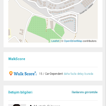
Leaflet
| ©
OpenStreetMap
contributors
WalkScore
15 / Car-Dependent
daha fazla detay burada
İletişim bilgileri
İlanlarımı görüntüle