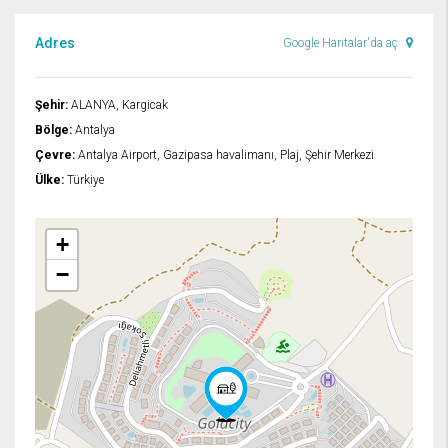
Adres
Google Haritalar'da aç
Şehir:
ALANYA, Kargicak
Bölge:
Antalya
Çevre:
Antalya Airport, Gazipasa havalimanı, Plaj, Şehir Merkezi
Ülke:
Türkiye
+
−