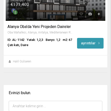
€171,400
Alanya Oba’da Yeni Projeden Daireler
Oba Mahallesi, Alanya, Antalya, Mediterranean Region, Türkiye
ID: AL-1142
Yatak: 1,2,3
Banyo: 1,2
m2: 67
ayrıntılar
Çatı katı, Daire
Halil Gülseren
Evinizi bulun.