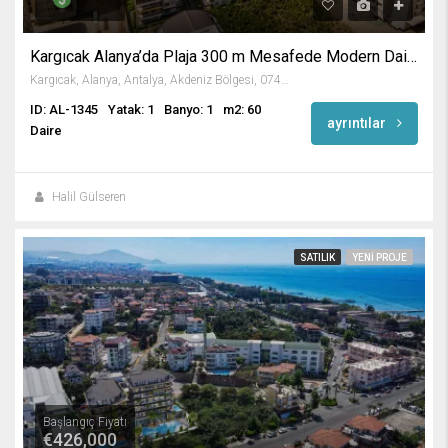
Kargıcak Alanya’da Plaja 300 m Mesafede Modern Daire
Kargıcak, Alanya, Antalya, Akdeniz Bölgesi, 07435, Türkiye
ID: AL-1345
Yatak: 1
Banyo: 1
m2: 60
ayrıntılar
Daire
Halil Gülseren
SATILIK
YENI PROJE
Başlangıç Fiyatı
€426,000