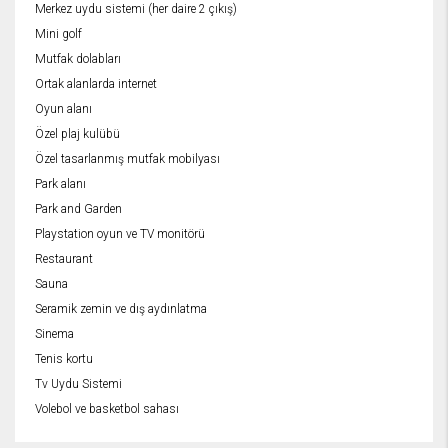
Merkez uydu sistemi (her daire 2 çıkış)
Mini golf
Mutfak dolabları
Ortak alanlarda internet
Oyun alanı
Özel plaj kulübü
Özel tasarlanmış mutfak mobilyası
Park alanı
Park and Garden
Playstation oyun ve TV monitörü
Restaurant
Sauna
Seramik zemin ve dış aydınlatma
Sinema
Tenis kortu
Tv Uydu Sistemi
Volebol ve basketbol sahası