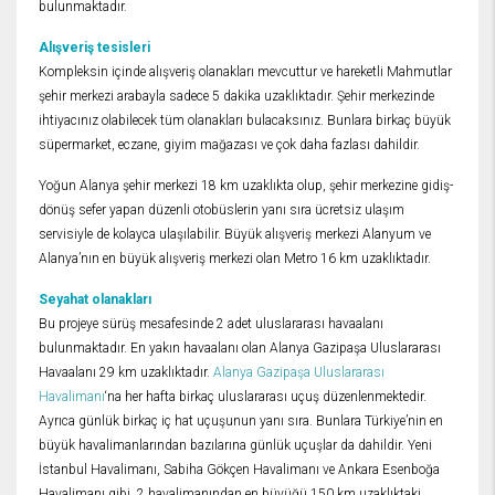
bulunmaktadır.
Alışveriş tesisleri
Kompleksin içinde alışveriş olanakları mevcuttur ve hareketli Mahmutlar
şehir merkezi arabayla sadece 5 dakika uzaklıktadır. Şehir merkezinde
ihtiyacınız olabilecek tüm olanakları bulacaksınız. Bunlara birkaç büyük
süpermarket, eczane, giyim mağazası ve çok daha fazlası dahildir.
Yoğun Alanya şehir merkezi 18 km uzaklıkta olup, şehir merkezine gidiş-
dönüş sefer yapan düzenli otobüslerin yanı sıra ücretsiz ulaşım
servisiyle de kolayca ulaşılabilir. Büyük alışveriş merkezi Alanyum ve
Alanya’nın en büyük alışveriş merkezi olan Metro 16 km uzaklıktadır.
Seyahat olanakları
Bu projeye sürüş mesafesinde 2 adet uluslararası havaalanı
bulunmaktadır. En yakın havaalanı olan Alanya Gazipaşa Uluslararası
Havaalanı 29 km uzaklıktadır.
Alanya Gazipaşa Uluslararası
Havalimanı
‘na her hafta birkaç uluslararası uçuş düzenlenmektedir.
Ayrıca günlük birkaç iç hat uçuşunun yanı sıra. Bunlara Türkiye’nin en
büyük havalimanlarından bazılarına günlük uçuşlar da dahildir. Yeni
İstanbul Havalimanı, Sabiha Gökçen Havalimanı ve Ankara Esenboğa
Havalimanı gibi. 2 havalimanından en büyüğü 150 km uzaklıktaki