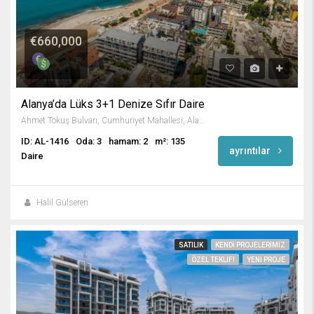
€660,000
Alanya’da Lüks 3+1 Denize Sıfır Daire
Ahmet Tokuş Bulvarı, Cumhuriyet Mahallesi, Alanya, Antalya, Akdeniz Bölgesi, 74000, Türkiye
ID: AL-1416
Oda: 3
hamam: 2
m²: 135
ayrıntılar
Daire
Halil Gülseren
SATILIK
KENDI PROJELERIMIZ
ÖZEL TEKLIF!
YENI PROJE