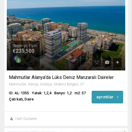
Başlangıç Fiyatı
€235,500
Mahmutlar Alanya’da Lüks Deniz Manzaralı Daireler
Mahmutlar, Alanya, Antalya, Akdeniz Bölgesi, 07450, Türkiye
ID: AL-1355
Yatak: 1,2,4
Banyo: 1,2
m2: 57
ayrıntılar
Çatı katı, Daire
Halil Gülseren