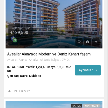
Başlangıç Fiyatı
€139,500
Avsallar Alanya’da Modern ve Deniz Kenarı Yaşam
Avsallar, Alanya, Antalya, Akdeniz Bölgesi, 07407, Türkiye
ID: AL-1358
Yatak: 1,2,3,4
Banyo: 1,2,3
m2:
ayrıntılar
58
Çatı katı, Daire, Dubleks
Halil Gülseren
SATILIK
YENI PROJE