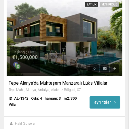
SATILIK
YENI PROJE
Başlangıç Fiyatı
€1,500,000
Tepe Alanya’da Muhteşem Manzaralı Lüks Villalar
Tepe Mah., Alanya, Antalya, Akdeniz Bölgesi, 07400, Türkiye
ID: AL-1342
Oda: 4
hamam: 3
m2: 300
ayrıntılar
Villa
Halil Gülseren