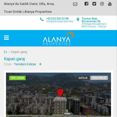
Alanya'da Satılık Daire, Villa, Arsa,
Ticari Emlak | Alanya Properrties
+90 532 300 53 08
Tosmur Mah,
info@alanyaproperties.com
Kocaosman Sk.
Prestige Residence C
Blok Tosmur / Alanya
Ev
Kapalı garaj
Kapalı garaj
Yeniden Eskiye
Sırala
ÖNE ÇIKAN
SATILIK
YENI PROJE