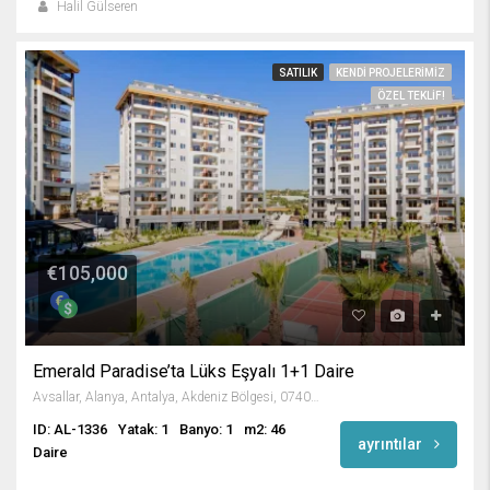
Halil Gülseren
SATILIK
KENDI PROJELERIMIZ
ÖZEL TEKLIF!
€105,000
Emerald Paradise’ta Lüks Eşyalı 1+1 Daire
Avsallar, Alanya, Antalya, Akdeniz Bölgesi, 07407, Türkiye
ID: AL-1336
Yatak: 1
Banyo: 1
m2: 46
ayrıntılar
Daire