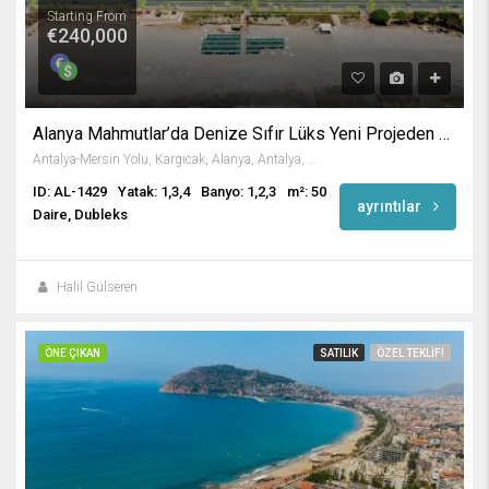
Starting From
€240,000
Alanya Mahmutlar’da Denize Sıfır Lüks Yeni Projeden Daireler
Antalya-Mersin Yolu, Kargıcak, Alanya, Antalya, Akdeniz Bölgesi, 07455, Türkiye
ID: AL-1429
Yatak: 1,3,4
Banyo: 1,2,3
m²: 50
ayrıntılar
Daire, Dubleks
Halil Gülseren
ÖNE ÇIKAN
SATILIK
ÖZEL TEKLIF!