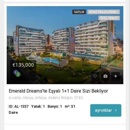
SATILIK
KENDI PROJELERIMIZ
ÖZEL TEKLIF!
€135,000
Emerald Dreams’te Eşyalı 1+1 Daire Sizi Bekliyor
Avsallar, Alanya, Antalya, Akdeniz Bölgesi, 07407, Türkiye
ID: AL-1337
Yatak: 1
Banyo: 1
m²: 51
ayrıntılar
Daire