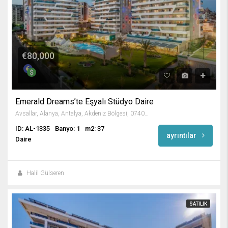
€80,000
Emerald Dreams’te Eşyalı Stüdyo Daire
Avsallar, Alanya, Antalya, Akdeniz Bölgesi, 07407, Türkiye
ID: AL-1335
Banyo: 1
m2: 37
ayrıntılar
Daire
Halil Gülseren
SATILIK