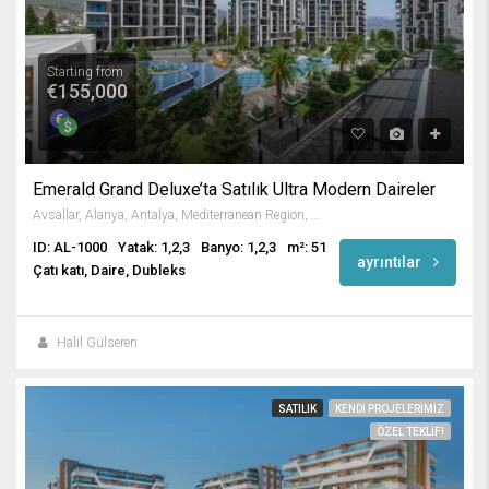
Starting from
€155,000
Emerald Grand Deluxe’ta Satılık Ultra Modern Daireler
Avsallar, Alanya, Antalya, Mediterranean Region, Turkey
ID: AL-1000
Yatak: 1,2,3
Banyo: 1,2,3
m²: 51
ayrıntılar
Çatı katı, Daire, Dubleks
Halil Gülseren
SATILIK
KENDI PROJELERIMIZ
ÖZEL TEKLIF!