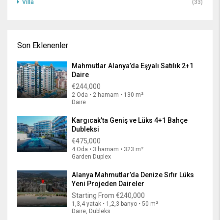
Villa
(33)
Son Eklenenler
Mahmutlar Alanya’da Eşyalı Satılık 2+1
Daire
€244,000
2 Oda • 2 hamam • 130 m²
Daire
Kargıcak’ta Geniş ve Lüks 4+1 Bahçe
Dubleksi
€475,000
4 Oda • 3 hamam • 323 m²
Garden Duplex
Alanya Mahmutlar’da Denize Sıfır Lüks
Yeni Projeden Daireler
Starting From
€240,000
1,3,4 yatak • 1,2,3 banyo • 50 m²
Daire, Dubleks