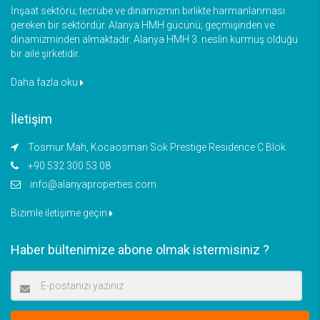
İnşaat sektörü; tecrübe ve dinamizmin birlikte harmanlanması
gereken bir sektördür. Alanya HMH gücünü; geçmişinden ve
dinamizminden almaktadır. Alanya HMH 3. neslin kurmuş olduğu
bir aile şirketidir.
Daha fazla oku
İletişim
Tosmur Mah, Kocaosman Sok Prestige Residence C Blok
+90 532 300 53 08
info@alanyaproperties.com
Bizimle iletişime geçin
Haber bültenimize abone olmak istermisiniz ?