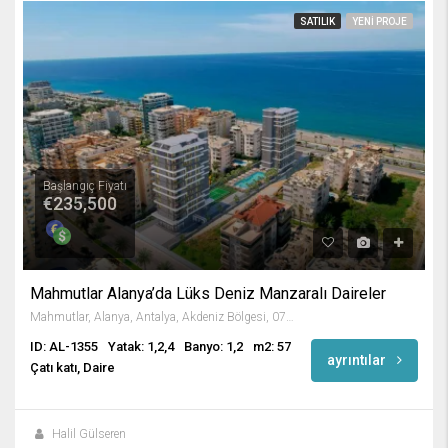
SATILIK
YENI PROJE
Başlangıç Fiyatı
€235,500
Mahmutlar Alanya’da Lüks Deniz Manzaralı Daireler
Mahmutlar, Alanya, Antalya, Akdeniz Bölgesi, 07450, Türkiye
ID: AL-1355
Yatak: 1,2,4
Banyo: 1,2
m2: 57
ayrıntılar
Çatı katı, Daire
Halil Gülseren