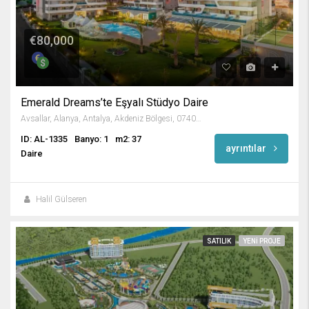
€80,000
Emerald Dreams’te Eşyalı Stüdyo Daire
Avsallar, Alanya, Antalya, Akdeniz Bölgesi, 07407, Türkiye
ID: AL-1335
Banyo: 1
m2: 37
ayrıntılar
Daire
Halil Gülseren
SATILIK
YENI PROJE