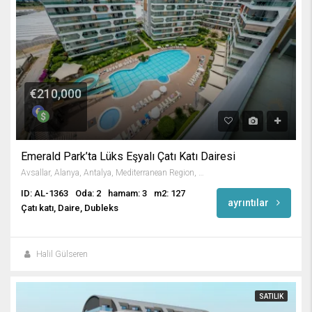
€210,000
Emerald Park’ta Lüks Eşyalı Çatı Katı Dairesi
Avsallar, Alanya, Antalya, Mediterranean Region, Turkey
ID: AL-1363
Oda: 2
hamam: 3
m2: 127
ayrıntılar
Çatı katı, Daire, Dubleks
Halil Gülseren
SATILIK