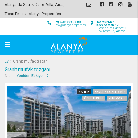
Alanya'da Satılık Daire, Villa, Arsa,
Ticari Emlak | Alanya Properrties
+90 532 300 53 08
Tosmur Mah,
info@alanyaproperties.com
Kocaosman Sk.
Prestige Residence C
Blok Tosmur / Alanya
Ev
Granit mutfak tezgahı
Granit mutfak tezgahı
Yeniden Eskiye
Sırala
SATILIK
KENDI PROJELERIMIZ
ÖZEL TEKLIF!
YENI PROJE