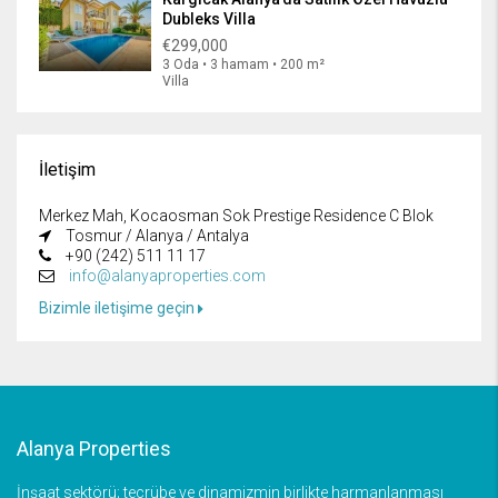
Dubleks Villa
€299,000
3 Oda • 3 hamam • 200 m²
Villa
İletişim
Merkez Mah, Kocaosman Sok Prestige Residence C Blok
Tosmur / Alanya / Antalya
+90 (242) 511 11 17
info@alanyaproperties.com
Bizimle iletişime geçin
Alanya Properties
İnşaat sektörü; tecrübe ve dinamizmin birlikte harmanlanması