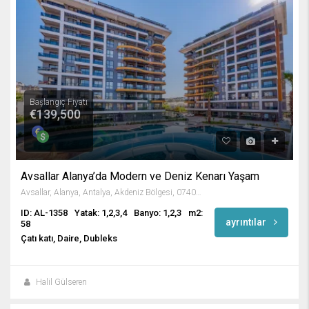
Başlangıç Fiyatı
€139,500
Avsallar Alanya’da Modern ve Deniz Kenarı Yaşam
Avsallar, Alanya, Antalya, Akdeniz Bölgesi, 07407, Türkiye
ID: AL-1358
Yatak: 1,2,3,4
Banyo: 1,2,3
m2:
ayrıntılar
58
Çatı katı, Daire, Dubleks
Halil Gülseren