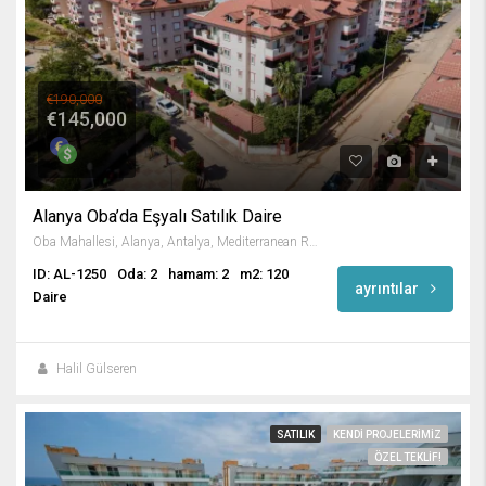
€190,000
€145,000
Alanya Oba’da Eşyalı Satılık Daire
Oba Mahallesi, Alanya, Antalya, Mediterranean Region, 07469, Turkey
ID: AL-1250
Oda: 2
hamam: 2
m2: 120
ayrıntılar
Daire
Halil Gülseren
SATILIK
KENDI PROJELERIMIZ
ÖZEL TEKLIF!