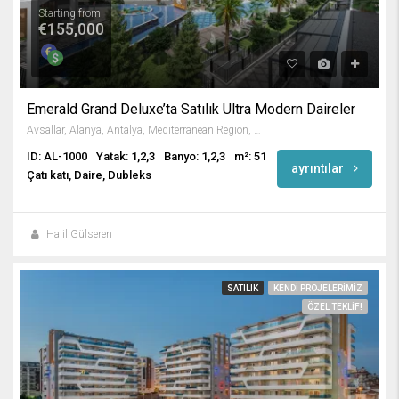
Starting from
€155,000
Emerald Grand Deluxe’ta Satılık Ultra Modern Daireler
Avsallar, Alanya, Antalya, Mediterranean Region, Turkey
ID: AL-1000
Yatak: 1,2,3
Banyo: 1,2,3
m²: 51
ayrıntılar
Çatı katı, Daire, Dubleks
Halil Gülseren
SATILIK
KENDI PROJELERIMIZ
ÖZEL TEKLIF!