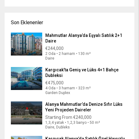
Son Eklenenler
Mahmutlar Alanya’da Eşyalı Satılık 2+1
Daire
€244,000
2 Oda • 2 hamam • 130 m²
Daire
Kargıcak’ta Geniş ve Lüks 4+1 Bahçe
Dubleksi
€475,000
4 Oda • 3 hamam • 323 m²
Garden Duplex
Alanya Mahmutlar’da Denize Sıfır Lüks
Yeni Projeden Daireler
Starting From
€240,000
1,3,4 yatak • 1,2,3 banyo • 50 m²
Daire, Dubleks
Kargıcak Alanya’da Satılık Özel Havuzlu