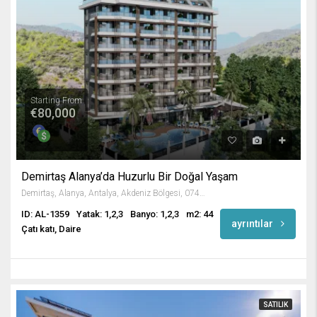
Starting From
€80,000
Demirtaş Alanya’da Huzurlu Bir Doğal Yaşam
Demirtaş, Alanya, Antalya, Akdeniz Bölgesi, 07430, Türkiye
ID: AL-1359
Yatak: 1,2,3
Banyo: 1,2,3
m2: 44
ayrıntılar
Çatı katı, Daire
SATILIK