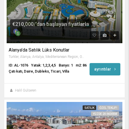
€210,000/'dan başlayan fiyatlarla
Alanya’da Satılık Lüks Konutlar
Türkler, Alanya, Antalya, Mediterranean Region, 07410, Turkey
ID: AL-1076
Yatak: 1,2,3,4,5
Banyo: 1
m2: 86
ayrıntılar
Çatı katı, Daire, Dubleks, Ticari, Villa
Halil Gülseren
SATILIK
ÖZEL TEKLIF!
YÜZDE 20 INDIRIM