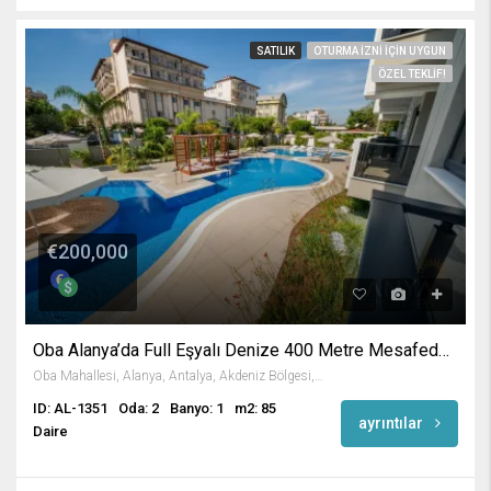
SATILIK
OTURMA IZNI IÇIN UYGUN
ÖZEL TEKLIF!
€200,000
Oba Alanya’da Full Eşyalı Denize 400 Metre Mesafede 2+1 Satılık Daire
Oba Mahallesi, Alanya, Antalya, Akdeniz Bölgesi, Türkiye
ID: AL-1351
Oda: 2
Banyo: 1
m2: 85
ayrıntılar
Daire