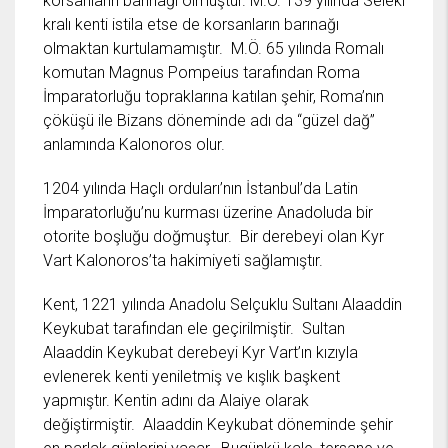
korsanların barınağı olmuştur. M.Ö. 139 yılında Seleki
kralı kenti istila etse de korsanların barınağı
olmaktan kurtulamamıştır. M.Ö. 65 yılında Romalı
komutan Magnus Pompeius tarafından Roma
İmparatorluğu topraklarına katılan şehir, Roma’nın
çöküşü ile Bizans döneminde adı da “güzel dağ”
anlamında Kalonoros olur.
1204 yılında Haçlı orduları’nın İstanbul’da Latin
İmparatorluğu’nu kurması üzerine Anadoluda bir
otorite boşluğu doğmuştur. Bir derebeyi olan Kyr
Vart Kalonoros’ta hakimiyeti sağlamıştır.
Kent, 1221 yılında Anadolu Selçuklu Sultanı Alaaddin
Keykubat tarafından ele geçirilmiştir. Sultan
Alaaddin Keykubat derebeyi Kyr Vart’ın kızıyla
evlenerek kenti yeniletmiş ve kışlık başkent
yapmıştır. Kentin adını da Alaiye olarak
değiştirmiştir. Alaaddin Keykubat döneminde şehir