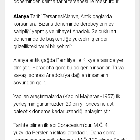
döneminden kalma tarihi tersanesi ile meşhurdur.
Alanya
Tarihi TersanesiAlanya, Antik çağlarda
korsanlara, Bizans döneminde derebeylerin ev
sahipliği yapmış ve nihayet Anadolu Selçukluları
döneminde de başkentliğe yükselmiş ender
güzellikteki tarihi bir şehirdir.
Alanya antik çağda Pamfilya ile Klikya arasında yer
almıştır. Heradot’a göre bu bölgenin insanları Truva
savaşı sonrası Anadolu’ya dağılan insanların
soyundan gelir.
Yapılan araştırmalarda (Kadıini Mağarası-1957) ilk
yerleşimin günümüzden 20 bin yıl öncesine üst
paleotik döneme kadar uzandığı anlaşılmıştır.
Tarihte bilinen ilk adı Coracesium’dur. M.Ö. 4.
yüzyılda Persler’in istilası altındadır. Daha sonra