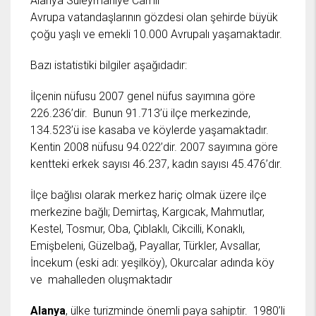
Alanya Süleymaniye Camii
Avrupa vatandaşlarının gözdesi olan şehirde büyük
çoğu yaşlı ve emekli 10.000 Avrupalı yaşamaktadır.
Bazı istatistiki bilgiler aşağıdadır:
İlçenin nüfusu 2007 genel nüfus sayımına göre
226.236’dir. Bunun 91.713’ü ilçe merkezinde,
134.523’ü ise kasaba ve köylerde yaşamaktadır.
Kentin 2008 nüfusu 94.022’dir. 2007 sayımına göre
kentteki erkek sayısı 46.237, kadın sayısı 45.476’dır.
İlçe bağlısı olarak merkez hariç olmak üzere ilçe
merkezine bağlı; Demirtaş, Kargıcak, Mahmutlar,
Kestel, Tosmur, Oba, Çıblaklı, Cikcilli, Konaklı,
Emişbeleni, Güzelbağ, Payallar, Türkler, Avsallar,
İncekum (eski adı: yeşilköy), Okurcalar adında köy
ve mahalleden oluşmaktadır
Alanya
, ülke turizminde önemli paya sahiptir. 1980’li