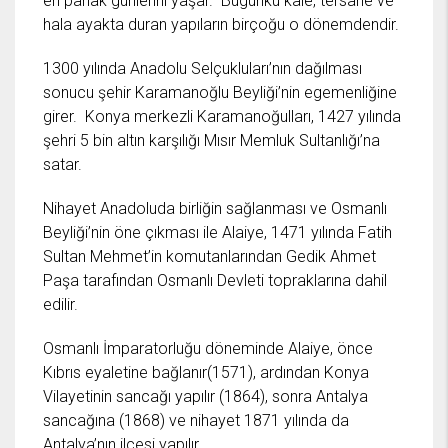
en parlak günlerini yaşar. Bugünkü kale, tersane ve
hala ayakta duran yapıların birçoğu o dönemdendir.
1300 yılında Anadolu Selçukluları’nın dağılması
sonucu şehir Karamanoğlu Beyliği’nin egemenliğine
girer. Konya merkezli Karamanoğulları, 1427 yılında
şehri 5 bin altın karşılığı Mısır Memluk Sultanlığı’na
satar.
Nihayet Anadoluda birliğin sağlanması ve Osmanlı
Beyliği’nin öne çıkması ile Alaiye, 1471 yılında Fatih
Sultan Mehmet’in komutanlarından Gedik Ahmet
Paşa tarafından Osmanlı Devleti topraklarına dahil
edilir.
Osmanlı İmparatorluğu döneminde Alaiye, önce
Kıbrıs eyaletine bağlanır(1571), ardından Konya
Vilayetinin sancağı yapılır (1864), sonra Antalya
sancağına (1868) ve nihayet 1871 yılında da
Antalya’nın ilçesi yapılır.