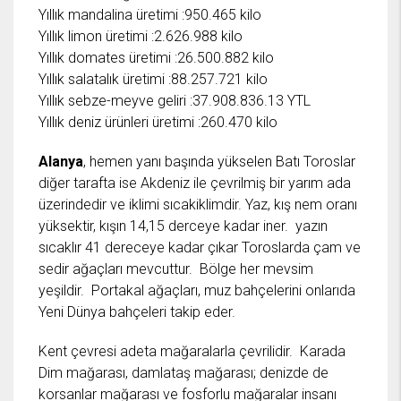
Yıllık mandalina üretimi :950.465 kilo
Yıllık limon üretimi :2.626.988 kilo
Yıllık domates üretimi :26.500.882 kilo
Yıllık salatalık üretimi :88.257.721 kilo
Yıllık sebze-meyve geliri :37.908.836.13 YTL
Yıllık deniz ürünleri üretimi :260.470 kilo
Alanya
, hemen yanı başında yükselen Batı Toroslar
diğer tarafta ise Akdeniz ile çevrilmiş bir yarım ada
üzerindedir ve iklimi sıcakiklimdir. Yaz, kış nem oranı
yüksektir, kışın 14,15 derceye kadar iner. yazın
sıcaklır 41 dereceye kadar çıkar Toroslarda çam ve
sedir ağaçları mevcuttur. Bölge her mevsim
yeşildir. Portakal ağaçları, muz bahçelerini onlarıda
Yeni Dünya bahçeleri takip eder.
Kent çevresi adeta mağaralarla çevrilidir. Karada
Dim mağarası, damlataş mağarası; denizde de
korsanlar mağarası ve fosforlu mağaralar insanı