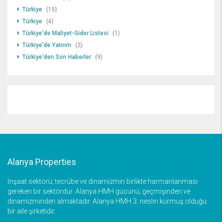
Türkiye
(15)
Türkiye
(4)
Türkiye'de Maliyet-Gider Listesi
(1)
Türkiye'de Yatırım
(2)
Türkiye'den Son Haberler
(9)
Alanya Properties
İnşaat sektörü; tecrübe ve dinamizmin birlikte harmanlanması
gereken bir sektördür. Alanya HMH gücünü; geçmişinden ve
dinamizminden almaktadır. Alanya HMH 3. neslin kurmuş olduğu
bir aile şirketidir.