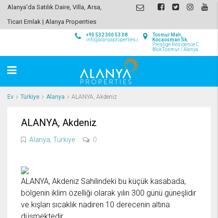
Alanya'da Satılık Daire, Villa, Arsa,
Ticari Emlak | Alanya Properrties
+90 532 300 53 08
Tosmur Mah,
info@alanyaproperties.com
Kocaosman Sk.
Prestige Residence C
Blok Tosmur / Alanya
Ev
Türkiye
Alanya
ALANYA, Akdeniz
ALANYA, Akdeniz
Alanya
,
Türkiye
0
ALANYA, Akdeniz Sahilindeki bu küçük kasabada,
bölgenin iklim özelliği olarak yılın 300 günü güneşlidir
ve kışları sıcaklık nadiren 10 derecenin altına
düşmektedir.