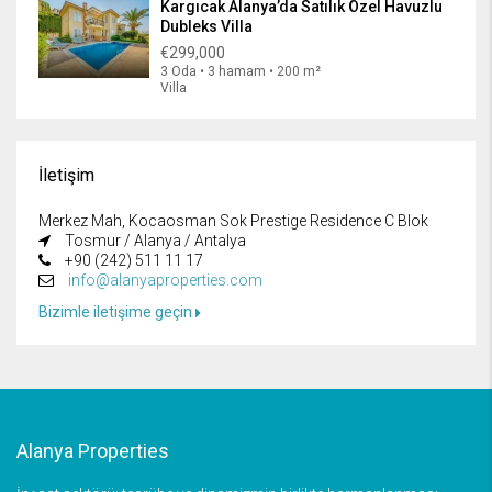
Kargıcak Alanya’da Satılık Özel Havuzlu
Dubleks Villa
€299,000
3 Oda • 3 hamam • 200 m²
Villa
İletişim
Merkez Mah, Kocaosman Sok Prestige Residence C Blok
Tosmur / Alanya / Antalya
+90 (242) 511 11 17
info@alanyaproperties.com
Bizimle iletişime geçin
Alanya Properties