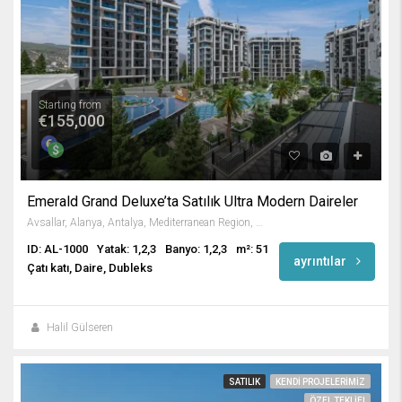
Starting from
€155,000
Emerald Grand Deluxe’ta Satılık Ultra Modern Daireler
Avsallar, Alanya, Antalya, Mediterranean Region, Turkey
ID: AL-1000
Yatak: 1,2,3
Banyo: 1,2,3
m²: 51
ayrıntılar
Çatı katı, Daire, Dubleks
Halil Gülseren
SATILIK
KENDI PROJELERIMIZ
ÖZEL TEKLIF!