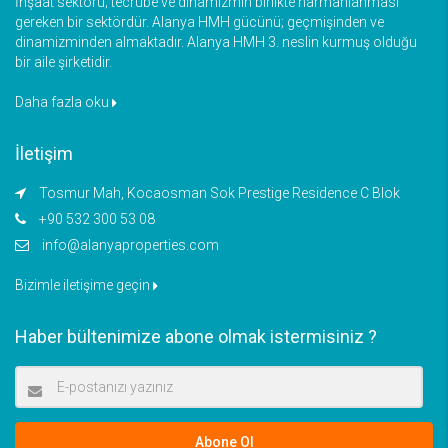
İnşaat sektörü; tecrübe ve dinamizmin birlikte harmanlanması
gereken bir sektördür. Alanya HMH gücünü; geçmişinden ve
dinamizminden almaktadır. Alanya HMH 3. neslin kurmuş olduğu
bir aile şirketidir.
Daha fazla oku
İletişim
Tosmur Mah, Kocaosman Sok Prestige Residence C Blok
+90 532 300 53 08
info@alanyaproperties.com
Bizimle iletişime geçin
Haber bültenimize abone olmak istermisiniz ?
Abone Ol