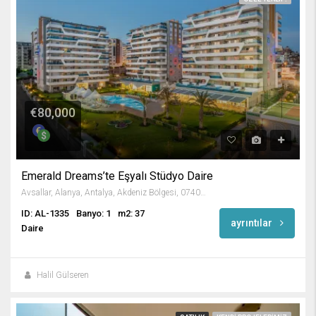
€80,000
Emerald Dreams’te Eşyalı Stüdyo Daire
Avsallar, Alanya, Antalya, Akdeniz Bölgesi, 07407, Türkiye
ID: AL-1335
Banyo: 1
m2: 37
ayrıntılar
Daire
Halil Gülseren