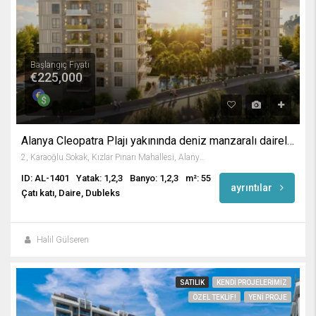
Başlangıç Fiyatı
€225,000
Alanya Cleopatra Plajı yakınında deniz manzaralı daireler
2, Karaoğlu Sokak, Kızlar Pınarı Mahallesi, Alanya, Antalya, Akdeniz Bölgesi, 07400, Türkiye
ID: AL-1401
Yatak: 1,2,3
Banyo: 1,2,3
m²: 55
ayrıntılar
Çatı katı, Daire, Dubleks
Halil Gülseren
SATILIK
KENDI PROJELERIMIZ
ÖZEL TEKLIF!
YENI PROJE