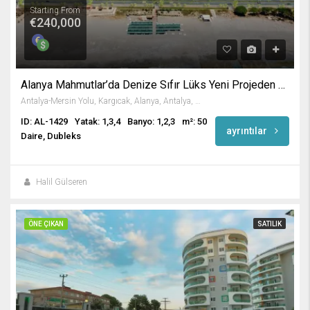
Starting From
€240,000
Alanya Mahmutlar’da Denize Sıfır Lüks Yeni Projeden Daireler
Antalya-Mersin Yolu, Kargıcak, Alanya, Antalya, Akdeniz Bölgesi, 07455, Türkiye
ID: AL-1429
Yatak: 1,3,4
Banyo: 1,2,3
m²: 50
ayrıntılar
Daire, Dubleks
Halil Gülseren
ÖNE ÇIKAN
SATILIK