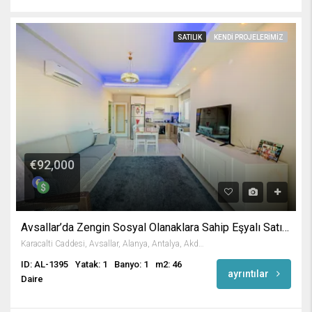
SATILIK
KENDI PROJELERIMIZ
€92,000
Avsallar’da Zengin Sosyal Olanaklara Sahip Eşyalı Satılık Daire
Karacalti Caddesi, Avsallar, Alanya, Antalya, Akdeniz Bölgesi, 07407, Türkiye
ID: AL-1395
Yatak: 1
Banyo: 1
m2: 46
ayrıntılar
Daire