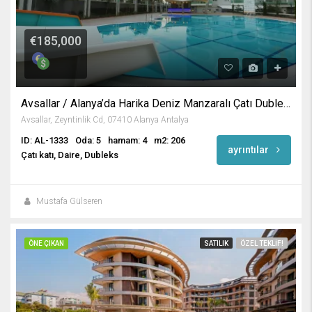
€185,000
Avsallar / Alanya’da Harika Deniz Manzaralı Çatı Dubleksi
Avsallar, Zeyntinlik Cd, 07410 Alanya Antalya
ID: AL-1333
Oda: 5
hamam: 4
m2: 206
ayrıntılar
Çatı katı, Daire, Dubleks
Mustafa Gülseren
ÖNE ÇIKAN
SATILIK
ÖZEL TEKLIF!