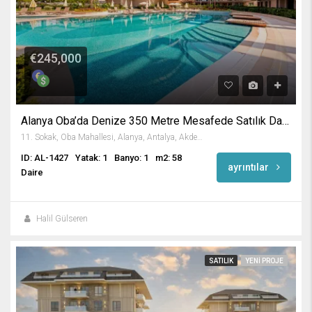
€245,000
Alanya Oba’da Denize 350 Metre Mesafede Satılık Daire
11. Sokak, Oba Mahallesi, Alanya, Antalya, Akdeniz Bölgesi, 07469, Türkiye
ID: AL-1427
Yatak: 1
Banyo: 1
m2: 58
ayrıntılar
Daire
Halil Gülseren
SATILIK
YENI PROJE