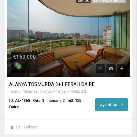
SATILIK
KENDI PROJELERIMIZ
€160,000
ALANYA TOSMURDA 3+1 FERAH DAİRE
Tosmur Mahallesi, Alanya, Antalya, Akdeniz Bölgesi, Türkiye
ID: AL-1365
Oda: 3
hamam: 2
m2: 125
ayrıntılar
Daire
Halil Gülseren