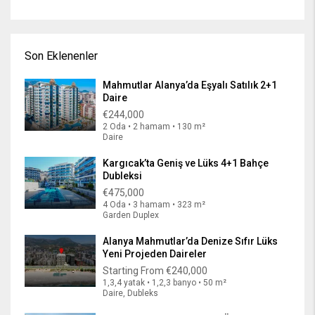
Son Eklenenler
Mahmutlar Alanya’da Eşyalı Satılık 2+1
Daire
€244,000
2 Oda • 2 hamam • 130 m²
Daire
Kargıcak’ta Geniş ve Lüks 4+1 Bahçe
Dubleksi
€475,000
4 Oda • 3 hamam • 323 m²
Garden Duplex
Alanya Mahmutlar’da Denize Sıfır Lüks
Yeni Projeden Daireler
Starting From
€240,000
1,3,4 yatak • 1,2,3 banyo • 50 m²
Daire, Dubleks