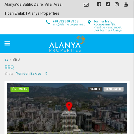
Alanya'da Satılık Daire, Villa, Arsa,
Ticari Emlak | Alanya Properrties
+90 532 300 53 08
Tosmur Mah,
info@alanyaproperties.com
Kocaosman Sk.
Prestige Residence C
Blok Tosmur / Alanya
Ev
BBQ
BBQ
Yeniden Eskiye
Sırala
ÖNE ÇIKAN
SATILIK
YENI PROJE