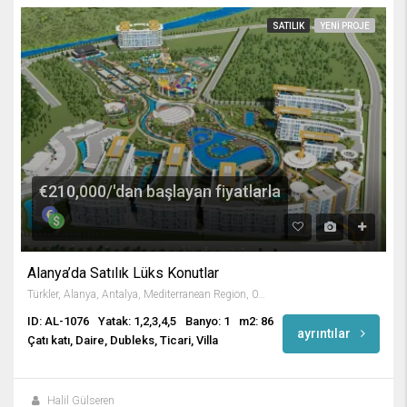
SATILIK
YENI PROJE
€210,000/'dan başlayan fiyatlarla
Alanya’da Satılık Lüks Konutlar
Türkler, Alanya, Antalya, Mediterranean Region, 07410, Turkey
ID: AL-1076
Yatak: 1,2,3,4,5
Banyo: 1
m2: 86
ayrıntılar
Çatı katı, Daire, Dubleks, Ticari, Villa
Halil Gülseren