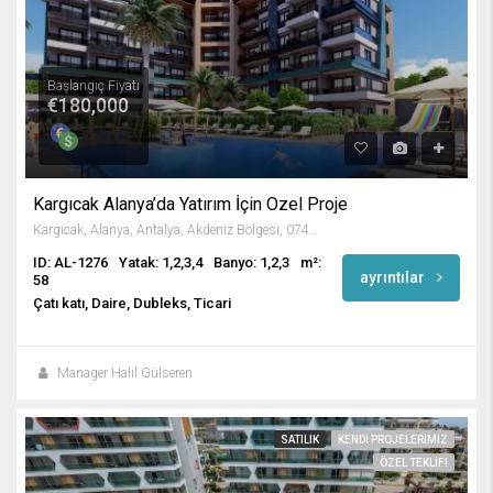
Başlangıç Fiyatı
€180,000
Kargıcak Alanya’da Yatırım İçin Özel Proje
Kargıcak, Alanya, Antalya, Akdeniz Bölgesi, 07435, Türkiye
ID: AL-1276
Yatak: 1,2,3,4
Banyo: 1,2,3
m²:
ayrıntılar
58
Çatı katı, Daire, Dubleks, Ticari
Manager Halil Gülseren
SATILIK
KENDI PROJELERIMIZ
ÖZEL TEKLIF!