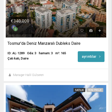
€340,000
Tosmur’da Deniz Manzaralı Dubleks Daire
ID: AL-1289
Oda: 3
hamam: 3
m²: 165
ayrıntılar
Çatı katı, Daire
Manager Halil Gülseren
SATILIK
YENI PROJE