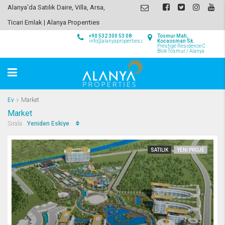
Alanya'da Satılık Daire, Villa, Arsa,
Ticari Emlak | Alanya Properrties
+90 532 300 53 08
Tosmur Mah,
info@alanyaproperties.com
Kocaosman Sk.
Prestige Residence C
Blok Tosmur / Alanya
Ev
Market
Market
Yeniden Eskiye
Sırala
SATILIK
YENI PROJE