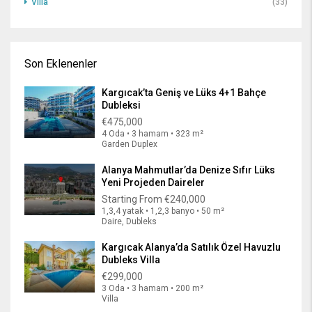
Villa
(33)
Son Eklenenler
Kargıcak’ta Geniş ve Lüks 4+1 Bahçe
Dubleksi
€475,000
4 Oda • 3 hamam • 323 m²
Garden Duplex
Alanya Mahmutlar’da Denize Sıfır Lüks
Yeni Projeden Daireler
Starting From
€240,000
1,3,4 yatak • 1,2,3 banyo • 50 m²
Daire, Dubleks
Kargıcak Alanya’da Satılık Özel Havuzlu
Dubleks Villa
€299,000
3 Oda • 3 hamam • 200 m²
Villa