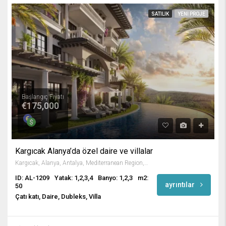
SATILIK
YENI PROJE
Başlangıç Fiyatı
€175,000
Kargıcak Alanya’da özel daire ve villalar
Kargıcak, Alanya, Antalya, Mediterranean Region, 07440, Turkey
ID: AL-1209
Yatak: 1,2,3,4
Banyo: 1,2,3
m2:
ayrıntılar
50
Çatı katı, Daire, Dubleks, Villa