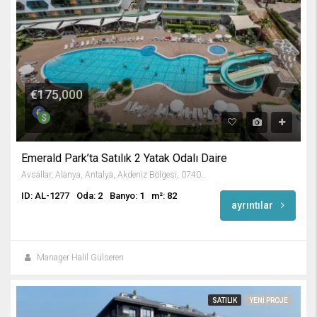
€175,000
Emerald Park’ta Satılık 2 Yatak Odalı Daire
Avsallar, Alanya, Antalya, Akdeniz Bölgesi, 07407, Türkiye
ID: AL-1277
Oda: 2
Banyo: 1
m²: 82
ayrıntılar
Manager Halil Gülseren
SATILIK
YENI PROJE