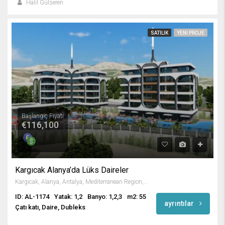
Halil Gülseren
SATILIK
YENI PROJE
Başlangıç Fiyatı
€116,100
Kargıcak Alanya’da Lüks Daireler
Kargıcak, Alanya, Antalya, Mediterranean Region, 07440, Turkey
ID: AL-1174
Yatak: 1,2
Banyo: 1,2,3
m2: 55
ayrıntılar
Çatı katı, Daire, Dubleks