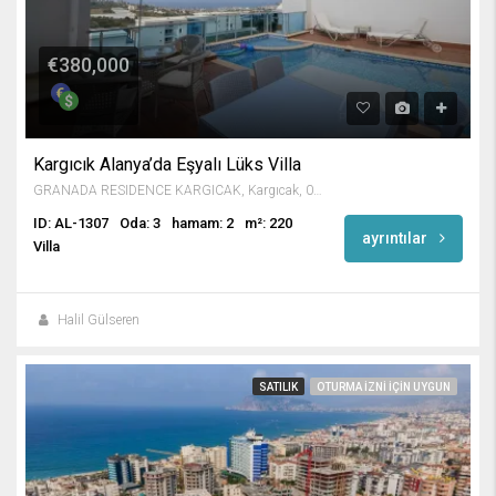
€380,000
Kargıcık Alanya’da Eşyalı Lüks Villa
GRANADA RESIDENCE KARGICAK, Kargıcak, 07400 Alanya/Antalya
ID: AL-1307
Oda: 3
hamam: 2
m²: 220
ayrıntılar
Villa
Halil Gülseren
SATILIK
OTURMA IZNI IÇIN UYGUN