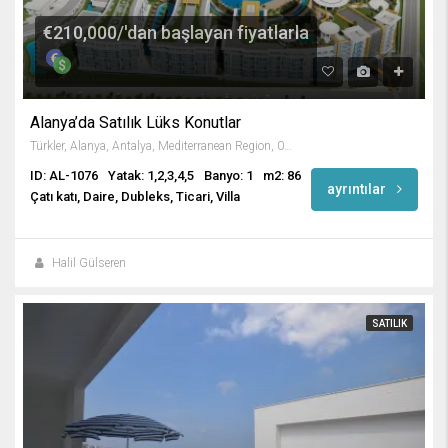
€210,000/'dan başlayan fiyatlarla
Alanya’da Satılık Lüks Konutlar
Türkler, Alanya, Antalya, Mediterranean Region, 07410, Turkey
ID: AL-1076
Yatak: 1,2,3,4,5
Banyo: 1
m2: 86
ayrıntılar
Çatı katı, Daire, Dubleks, Ticari, Villa
Halil Gülseren
SATILIK