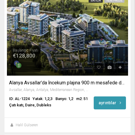
SATILIK
YENI PROJE
Başlangıç Fiyatı
€128,800
Alanya Avsallar’da İncekum plajına 900 m mesafede daireler
Avsallar, Alanya, Antalya, Mediterranean Region, 07407, Turkey
ID: AL-1224
Yatak: 1,2,3
Banyo: 1,2
m2: 51
ayrıntılar
Çatı katı, Daire, Dubleks
Halil Gülseren