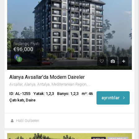
Başlangıç Fiyatı
€96,000
Alanya Avsallar’da Modern Daireler
Avsallar, Alanya, Antalya, Mediterranean Region, 07407, Turkey
ID: AL-1255
Yatak: 1,2,3
Banyo: 1,2,3
m²: 46
ayrıntılar
Çatı katı, Daire
Halil Gülseren