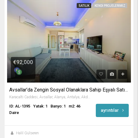
SATILIK
KENDI PROJELERIMIZ
€92,000
Avsallar’da Zengin Sosyal Olanaklara Sahip Eşyalı Satılık Daire
Karacalti Caddesi, Avsallar, Alanya, Antalya, Akdeniz Bölgesi, 07407, Türkiye
ID: AL-1395
Yatak: 1
Banyo: 1
m2: 46
ayrıntılar
Daire
Halil Gülseren