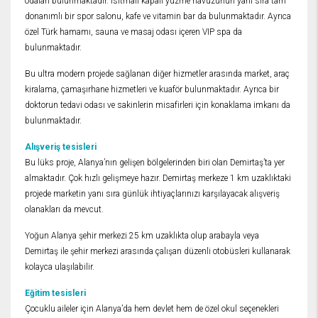
odaları bulunmaktadır. Isıtmalı kapalı yüzme havuzunun yanı sıra tam
donanımlı bir spor salonu, kafe ve vitamin bar da bulunmaktadır. Ayrıca
özel Türk hamamı, sauna ve masaj odası içeren VIP spa da
bulunmaktadır.
Bu ultra modern projede sağlanan diğer hizmetler arasında market, araç
kiralama, çamaşırhane hizmetleri ve kuaför bulunmaktadır. Ayrıca bir
doktorun tedavi odası ve sakinlerin misafirleri için konaklama imkanı da
bulunmaktadır.
Alışveriş tesisleri
Bu lüks proje, Alanya’nın gelişen bölgelerinden biri olan Demirtaş’ta yer
almaktadır. Çok hızlı gelişmeye hazır. Demirtaş merkeze 1 km uzaklıktaki
projede marketin yanı sıra günlük ihtiyaçlarınızı karşılayacak alışveriş
olanakları da mevcut.
Yoğun Alanya şehir merkezi 25 km uzaklıkta olup arabayla veya
Demirtaş ile şehir merkezi arasında çalışan düzenli otobüsleri kullanarak
kolayca ulaşılabilir.
Eğitim tesisleri
Çocuklu aileler için Alanya’da hem devlet hem de özel okul seçenekleri