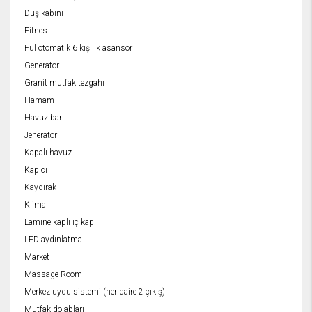
Duş kabini
Fitnes
Ful otomatik 6 kişilik asansör
Generator
Granit mutfak tezgahı
Hamam
Havuz bar
Jeneratör
Kapalı havuz
Kapıcı
Kaydırak
Klima
Lamine kaplı iç kapı
LED aydınlatma
Market
Massage Room
Merkez uydu sistemi (her daire 2 çıkış)
Mutfak dolabları