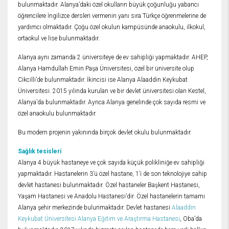
bulunmaktadır. Alanya’daki özel okulların büyük çoğunluğu yabancı
öğrencilere İngilizce dersleri vermenin yanı sıra Türkçe öğrenmelerine de
yardımcı olmaktadır. Çoğu özel okulun kampüsünde anaokulu, ilkokul,
ortaokul ve lise bulunmaktadır.
Alanya aynı zamanda 2 üniversiteye de ev sahipliği yapmaktadır. AHEP,
Alanya Hamdullah Emin Paşa Üniversitesi, özel bir üniversite olup
Cikcilli’de bulunmaktadır. İkincisi ise Alanya Alaaddin Keykubat
Üniversitesi. 2015 yılında kurulan ve bir devlet üniversitesi olan Kestel,
Alanya’da bulunmaktadır. Ayrıca Alanya genelinde çok sayıda resmi ve
özel anaokulu bulunmaktadır.
Bu modern projenin yakınında birçok devlet okulu bulunmaktadır.
Sağlık tesisleri
Alanya 4 büyük hastaneye ve çok sayıda küçük polikliniğe ev sahipliği
yapmaktadır. Hastanelerin 3’ü özel hastane, 1’i de son teknolojiye sahip
devlet hastanesi bulunmaktadır. Özel hastaneler Başkent Hastanesi,
Yaşam Hastanesi ve Anadolu Hastanesi’dir. Özel hastanelerin tamamı
Alanya şehir merkezinde bulunmaktadır. Devlet hastanesi
Alaaddin
Keykubat Üniversitesi Alanya Eğitim ve Araştırma Hastanesi
, Oba’da