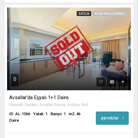
SATILIK
KENDI PROJELERIMIZ
0
Avsallar’da Eşyalı 1+1 Daire
Karacalti Caddesi, Avsallar, Alanya, Antalya, Akdeniz Bölgesi, 07407, Türkiye
ID: AL-1366
Yatak: 1
Banyo: 1
m2: 46
ayrıntılar
Daire