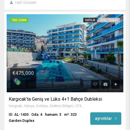
Halil Gülseren
ÖNE ÇIKAN
SATILIK
ÖZEL TEKLIF!
€475,000
Kargıcak’ta Geniş ve Lüks 4+1 Bahçe Dubleksi
Kargıcak, Alanya, Antalya, Akdeniz Bölgesi, 07440, Türkiye
ID: AL-1430
Oda: 4
hamam: 3
m²: 323
ayrıntılar
Garden Duplex