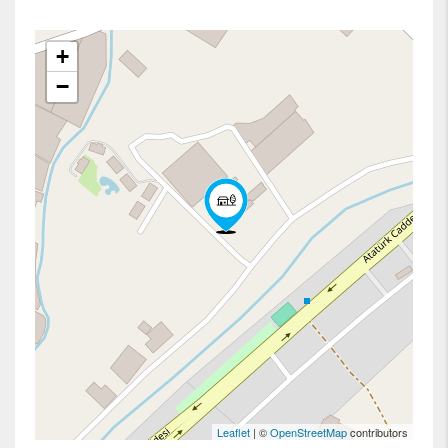
+
−
Leaflet
| ©
OpenStreetMap
contributors