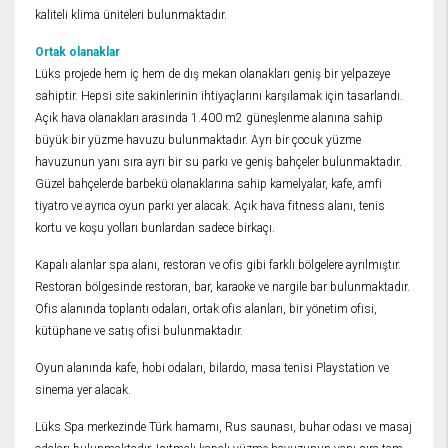
kaliteli klima üniteleri bulunmaktadır.
Ortak olanaklar
Lüks projede hem iç hem de dış mekan olanakları geniş bir yelpazeye
sahiptir. Hepsi site sakinlerinin ihtiyaçlarını karşılamak için tasarlandı.
Açık hava olanakları arasında 1.400 m2 güneşlenme alanına sahip
büyük bir yüzme havuzu bulunmaktadır. Ayrı bir çocuk yüzme
havuzunun yanı sıra ayrı bir su parkı ve geniş bahçeler bulunmaktadır.
Güzel bahçelerde barbekü olanaklarına sahip kamelyalar, kafe, amfi
tiyatro ve ayrıca oyun parkı yer alacak. Açık hava fitness alanı, tenis
kortu ve koşu yolları bunlardan sadece birkaçı.
Kapalı alanlar spa alanı, restoran ve ofis gibi farklı bölgelere ayrılmıştır.
Restoran bölgesinde restoran, bar, karaoke ve nargile bar bulunmaktadır.
Ofis alanında toplantı odaları, ortak ofis alanları, bir yönetim ofisi,
kütüphane ve satış ofisi bulunmaktadır.
Oyun alanında kafe, hobi odaları, bilardo, masa tenisi Playstation ve
sinema yer alacak.
Lüks Spa merkezinde Türk hamamı, Rus saunası, buhar odası ve masaj