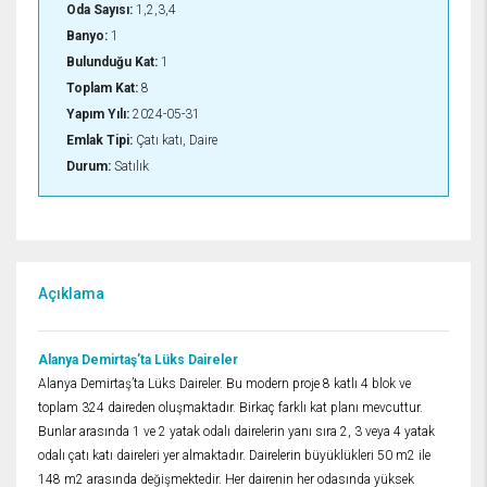
Oda Sayısı:
1,2,3,4
Banyo:
1
Bulunduğu Kat:
1
Toplam Kat:
8
Yapım Yılı:
2024-05-31
Emlak Tipi:
Çatı katı, Daire
Durum:
Satılık
Açıklama
Alanya Demirtaş’ta Lüks Daireler
Alanya Demirtaş’ta Lüks Daireler. Bu modern proje 8 katlı 4 blok ve
toplam 324 daireden oluşmaktadır. Birkaç farklı kat planı mevcuttur.
Bunlar arasında 1 ve 2 yatak odalı dairelerin yanı sıra 2, 3 veya 4 yatak
odalı çatı katı daireleri yer almaktadır. Dairelerin büyüklükleri 50 m2 ile
148 m2 arasında değişmektedir. Her dairenin her odasında yüksek