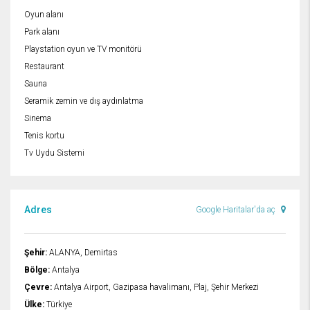
Oyun alanı
Park alanı
Playstation oyun ve TV monitörü
Restaurant
Sauna
Seramik zemin ve dış aydınlatma
Sinema
Tenis kortu
Tv Uydu Sistemi
Adres
Google Haritalar'da aç
Şehir:
ALANYA, Demirtas
Bölge:
Antalya
Çevre:
Antalya Airport, Gazipasa havalimanı, Plaj, Şehir Merkezi
Ülke:
Türkiye