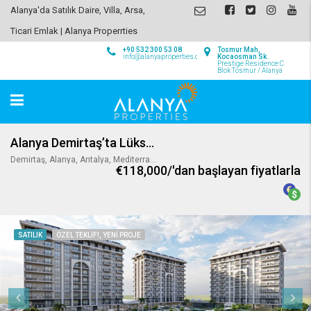
Alanya'da Satılık Daire, Villa, Arsa,
Ticari Emlak | Alanya Properrties
+90 532 300 53 08
Tosmur Mah,
info@alanyaproperties.com
Kocaosman Sk.
Prestige Residence C
Blok Tosmur / Alanya
Alanya Demirtaş’ta Lüks Daireler
Demirtaş, Alanya, Antalya, Mediterranean Region, Turkey
€118,000/'dan başlayan fiyatlarla
SATILIK
ÖZEL TEKLIF!, YENI PROJE