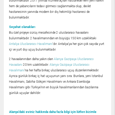
bulunmaktadır. 2017 yılında hizmete açılan hastanede hem yerli halkın
hem de yabancıların tedavi görmesi sağlanmakta olup, devlet
hastanesinin yanında modern bir diş hekimliği hastanesi de
bulunmaktadır.
Seyahat olanakları
Bu özel projeye sürüş mesafesinde 2 uluslararası havaalanı
bulunmaktadır. 2 havalimanından en büyüğü 150 km uzaklıktaki
Antalya Uluslararası Havalimanı
‘dır. Antalya’ya her gün çok sayıda yurt
içi ve yurt dışı uçuş bulunmaktadır.
2 havaalanından daha yakın olan
Alanya Gazipaşa Uluslararası
Havaalanı
20 km uzaklıktadır.
Alanya Gazipaşa Uluslararası
Havalimanı
‘na her hafta birkaç uluslararası uçuş düzenlenmektedir.
Ayrıca günlük birkaç iç hat uçuşunun yanı sıra. Bunlara, yeni İstanbul
Havalimanı, Sabiha Gökçen Havalimanı ve Ankara Esenboğa
Havalimanı gibi Türkiye’nin en büyük havalimanlarından bazılarına
günlük uçuşlar dahildir.
Alanya’daki eviniz hakkında daha fazla bilgi için lütfen bizimle