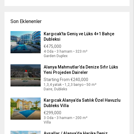
Son Eklenenler
Kargıcak’ta Geniş ve Lüks 4+1 Bahçe
Dubleksi
€475,000
4 Oda • 3 hamam • 323 m²
Garden Duplex
Alanya Mahmutlar’da Denize Sıfır Lüks
Yeni Projeden Daireler
Starting From
€240,000
1,3,4 yatak • 1,2,3 banyo • 50 m²
Daire, Dubleks
Kargıcak Alanya’da Satılık Özel Havuzlu
Dubleks Villa
€299,000
3 Oda • 3 hamam • 200 m²
Villa
Avsallar / Alanya’da Harika Deniz