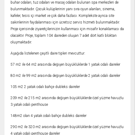
buhar odaları, tuz odaları ve masaj odaları bulunan spa merkezleri de
bulunmaktadır. Çocuk kulüplerinin yanı sıra oyun alanları, sinema,
kafeler, tesis içi market ve çok daha fazlası. Komplekste ayrıca site
sakinlerinin faydalanması için ücretsiz servis hizmeti bulunmaktadır.
Proje içerisinde ziyaretçilerinizin kullanması için misafir konaklaması da
olacaktır. Proje, toplam 104 daireden oluşan 7 adet dört katlı bloktan
oluşmaktadır.
Aşağıda listelenen çeşitli daire tipleri mevcuttur:
57 m2 ile 64 m2 arasında değişen büyüklüklerde 1 yatak odalı daireler
80 m2 ile 99 m2 arasında değişen büyüklüklerde 2 yatak odalı daireler
105 m2 2 yatak odalı bahçe dubleks daireler
209 m2 ile 215 m2 arasında değişen büyüklüklerde özel yüzme havuzlu
3 yatak odalı penthouse
148m2 olan 4 yatak odalı bahçe dubleks daireler
290 m2 ile 320 m2 arasında değişen büyüklüklerde özel yüzme havuzlu
4 yatak odalı penthouse daireler