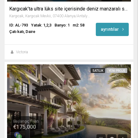
Kargıcak’ta ultra lüks site içerisinde deniz manzaralı satılık daireler
Kargıcak, Kargıcak Mevkii, 07400 Alanya/Antalya, Turkey
ID: AL-793
Yatak: 1,2,3
Banyo: 1
m2: 58
ayrıntılar
Çatı katı, Daire
Victoria
SATILIK
YENI PROJE
Başlangıç Fiyatı
€175,000