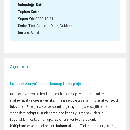
Bulunduğu Kat:
1
Toplam Kat:
4
Yapım Yılı:
2022-12-31
Emlak Tipi:
Çatı katı, Daire, Dubleks
Durum:
Satılık
Açıklama
Kargıcak Alanya’da helal konseptli lüks proje
Kargıcak Alanya’da helal konseptli lüks proje Müslüman ailelerin
mahremiyet ve gelenek gereksinimlerine göre tasarlanmış helal konseptli
lüks proje. Proje, erkekler ve kadınlar için ayrılmış çok çeşitli ortak
olanaklara sahiptir. Bunlar arasında kapalı yüzme havuzları, su
kaydırakları, restoranlar, spor salonları, konferans salonları,
kütüphaneler ve ibadet odaları bulunmaktadır. Türk hamamları, sauna,