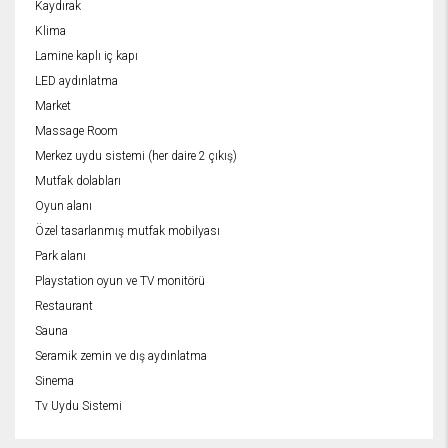
Kaydırak
Klima
Lamine kaplı iç kapı
LED aydınlatma
Market
Massage Room
Merkez uydu sistemi (her daire 2 çıkış)
Mutfak dolabları
Oyun alanı
Özel tasarlanmış mutfak mobilyası
Park alanı
Playstation oyun ve TV monitörü
Restaurant
Sauna
Seramik zemin ve dış aydınlatma
Sinema
Tv Uydu Sistemi