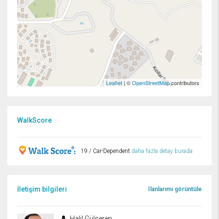
Leaflet
| ©
OpenStreetMap
contributors
WalkScore
19 / Car-Dependent
daha fazla detay burada
İletişim bilgileri
İlanlarımı görüntüle
Halil Gülseren