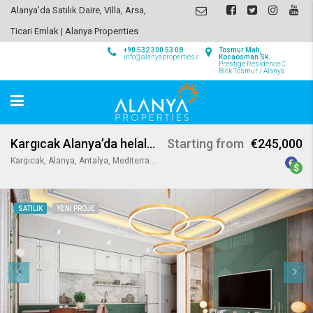
Alanya'da Satılık Daire, Villa, Arsa,
Ticari Emlak | Alanya Properrties
+90 532 300 53 08
Tosmur Mah,
info@alanyaproperties.com
Kocaosman Sk.
Prestige Residence C
Blok Tosmur / Alanya
Kargıcak Alanya’da helal konseptli lüks proje
Starting from
€245,000
Kargıcak, Alanya, Antalya, Mediterranean Region, 07440, Turkey
SATILIK
YENI PROJE