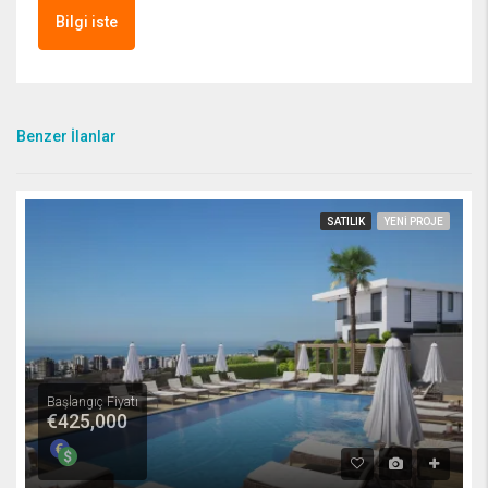
Bilgi iste
Benzer İlanlar
SATILIK
YENI PROJE
Başlangıç Fiyatı
€425,000