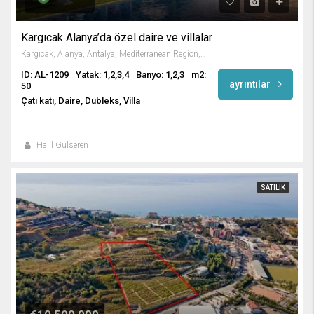
Kargıcak Alanya’da özel daire ve villalar
Kargıcak, Alanya, Antalya, Mediterranean Region, 07440, Turkey
ID: AL-1209
Yatak: 1,2,3,4
Banyo: 1,2,3
m2:
ayrıntılar
50
Çatı katı, Daire, Dubleks, Villa
Halil Gülseren
SATILIK