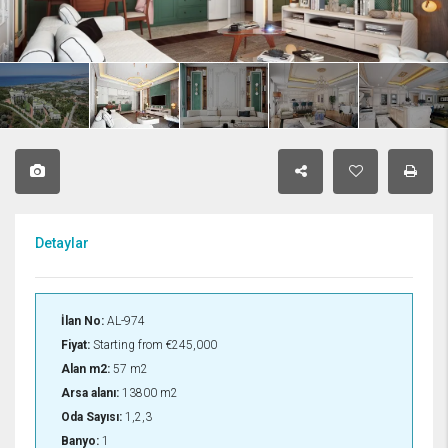
Detaylar
İlan No:
AL-974
Fiyat:
Starting from
€245,000
Alan m2:
57 m2
Arsa alanı:
13800 m2
Oda Sayısı:
1,2,3
Banyo:
1