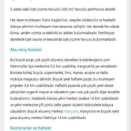
5 yatak odalı özel yüzme havuzlu 334 m2 havuzlu penthouse daireler
Her daire muhteşem Toros Dağları’nın, serpilen Akdeniz’in ve hareketli
Alanya şehrinin muhteşem manzarasına sahiptir. Her dairede her odada
klima, yerden ısıtma ve elektrikli ev aletleri bulunmaktadır. Penthouse
dairelerde özel sauna ve teraslarda özel yüzme havuzu bulunmaktadır.
Alış veriş tesisleri
Bu büyük proje, çok çeşitli alışveriş olanakları bulabileceğiniz şirin
Mahmutlar ilçe merkezine 3,5 km uzaklıkta, Kargıcak’ta yer almaktadır.
Bunlara birkaç büyük süpermarket, fırın, manav, eczane ve hatta
mobilya mağazası dahildir. Büyük yerel haftalık pazar, bu muhteşem
projeden 3,8 km uzaklıktadır. Haftalık pazarda çok çeşitli yerel olarak
yetiştirilen organik meyve ve sebzelerin yanı sıra çok çeşitli diğer lezzetler
bulacaksınız. Kalabalık Alanya şehir merkezi sadece 16 km uzaklıktadır
ve şehir merkezine çift yönlü sefer yapan düzenli otobüslerle kolayca
ulaşılabilir. Büyük alışveriş merkezi
Alanyum
, Alanya’nın en büyük nakit
para alışveriş merkezi Metro’ya 14 km uzaklıktadır.
Restoranlar ve Kafeler