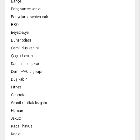
Bahçe
Bahçıvan ve kapıcı
Banyolarda yerden ısıtma
BBQ
Beyaz eşya
Buhar odası
Camlı duş kabini
Çoçuk havuzu
Dahili spot ışıkları
Demir-PVC dış kapı
Duş kabini
Fitnes
Generator
Granit mutfak tezgahı
Hamam
Jakuzi
Kapalı havuz
Kapıcı