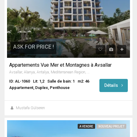
ASK FOR PRICE !
Appartements Vue Mer et Montagnes à Avsallar
Avsallar, Alanya, Antalya, Mediterranean Region, Turkey
ID: AL-1060
Lit: 1,2
Salle de bain: 1
m2: 46
Détails
Appartement, Duplex, Penthouse
Mustafa Gülseren
A VENDRE
NOUVEAU PROJET