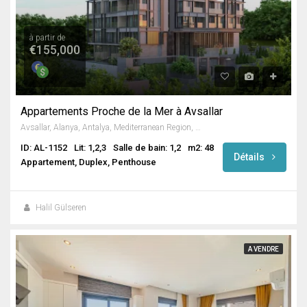
à partir de
€155,000
Appartements Proche de la Mer à Avsallar
Avsallar, Alanya, Antalya, Mediterranean Region, Turkey
ID: AL-1152
Lit: 1,2,3
Salle de bain: 1,2
m2: 48
Détails
Appartement, Duplex, Penthouse
Halil Gülseren
A VENDRE