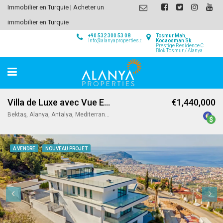
Immobilier en Turquie | Acheter un
immobilier en Turquie
+90 532 300 53 08
Tosmur Mah,
info@alanyaproperties.com
Kocaosman Sk.
Prestige Residence C
Blok Tosmur / Alanya
Villa de Luxe avec Vue Exceptionnelle à Alanya
€1,440,000
Bektaş, Alanya, Antalya, Mediterranean Region, 07400, Turkey
A VENDRE
NOUVEAU PROJET