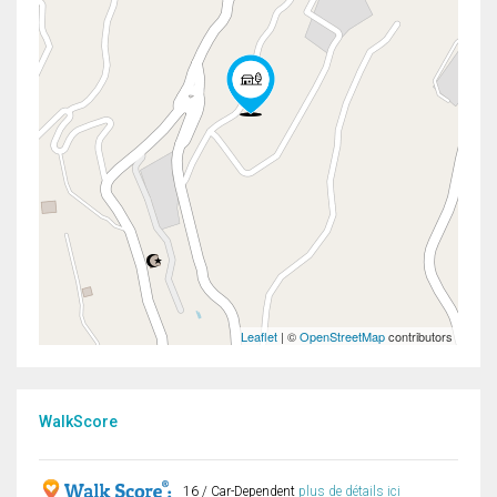
Leaflet
| ©
OpenStreetMap
contributors
WalkScore
16 / Car-Dependent
plus de détails ici