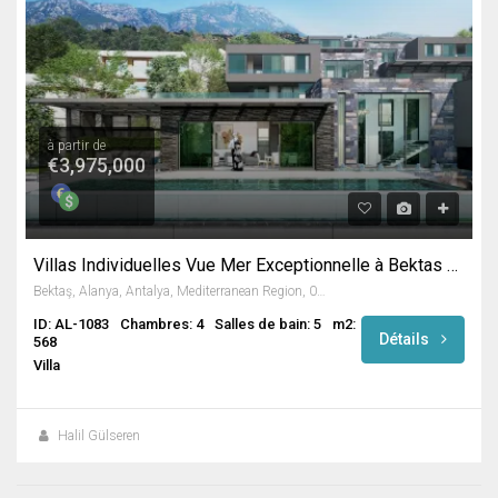
à partir de
€3,975,000
Villas Individuelles Vue Mer Exceptionnelle à Bektas / Alanya
Bektaş, Alanya, Antalya, Mediterranean Region, 07400 ALANYA, Turkey
ID: AL-1083
Chambres: 4
Salles de bain: 5
m2:
Détails
568
Villa
Halil Gülseren