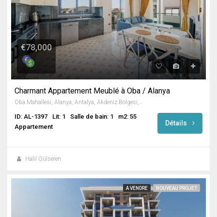
€78,000
Charmant Appartement Meublé à Oba / Alanya
Oba Mahallesi, Alanya, Antalya, Akdeniz Bölgesi, 07460, Türkiye
ID: AL-1397
Lit: 1
Salle de bain: 1
m2: 55
Détails
Appartement
Halil Gülseren
A VENDRE
NOUVEAU PROJET