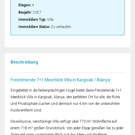
Etagen:
4
Baujahr:
2027
Immobilien Typ:
Villa
Immobilien Status
Zu verkaufen
Beschreibung
Freistehende 7+1 Meerblick Villa in Kargicak / Alanya
Eingebettet in die farbenprächtigen Hügel bietet diese Freistehende 7+1
Meerblick Villa in Kargicak, Alanya, den perfekten Ort für alle, die Ruhe
und Privatsphäre suchen und dennoch nur 4 km von der unberührten
Küste entfernt sind.
Die exklusive, vierstöckige Villa verfügt über 770 m² Wohnfläche auf
einem 718 m² großen Grundstück. Von jeder Etage genießen Sie zu jeder
Tageszeit einen ungestörten Blick auf das Meer und die Berge.