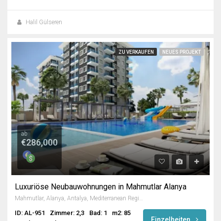
Halil Gülseren
ZU VERKAUFEN
NEUES PROJEKT
ab
€286,000
Luxuriöse Neubauwohnungen in Mahmutlar Alanya
Mahmutlar, Alanya, Antalya, Mediterranean Region, 3263, Turkey
ID: AL-951
Zimmer: 2,3
Bad: 1
m2: 85
Einzelheiten