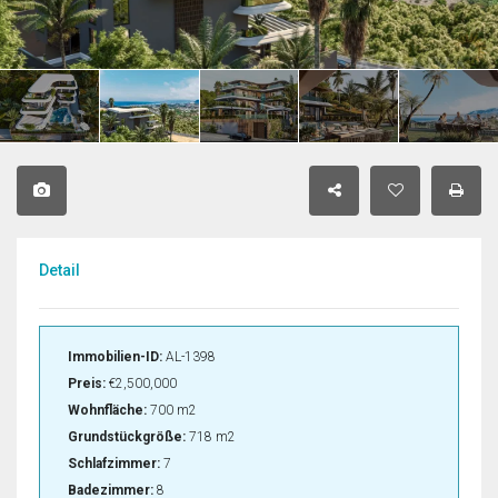
Detail
Immobilien-ID:
AL-1398
Preis:
€2,500,000
Wohnfläche:
700 m2
Grundstückgröße:
718 m2
Schlafzimmer:
7
Badezimmer:
8