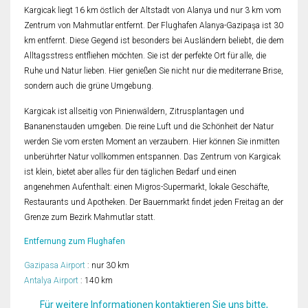
Kargicak liegt 16 km östlich der Altstadt von Alanya und nur 3 km vom
Zentrum von Mahmutlar entfernt. Der Flughafen Alanya-Gazipaşa ist 30
km entfernt. Diese Gegend ist besonders bei Ausländern beliebt, die dem
Alltagsstress entfliehen möchten. Sie ist der perfekte Ort für alle, die
Ruhe und Natur lieben. Hier genießen Sie nicht nur die mediterrane Brise,
sondern auch die grüne Umgebung.
Kargicak ist allseitig von Pinienwäldern, Zitrusplantagen und
Bananenstauden umgeben. Die reine Luft und die Schönheit der Natur
werden Sie vom ersten Moment an verzaubern. Hier können Sie inmitten
unberührter Natur vollkommen entspannen. Das Zentrum von Kargicak
ist klein, bietet aber alles für den täglichen Bedarf und einen
angenehmen Aufenthalt: einen Migros-Supermarkt, lokale Geschäfte,
Restaurants und Apotheken. Der Bauernmarkt findet jeden Freitag an der
Grenze zum Bezirk Mahmutlar statt.
Entfernung zum Flughafen
Gazipasa Airport
: nur 30 km
Antalya Airport
: 140 km
Für weitere Informationen kontaktieren Sie uns bitte,