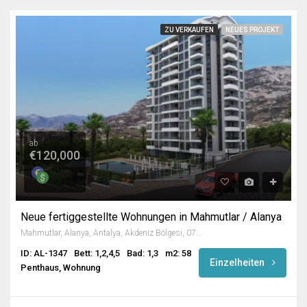
ZU VERKAUFEN
NEUES PROJEKT
ab
€120,000
Neue fertiggestellte Wohnungen in Mahmutlar / Alanya
Mahmutlar, Alanya, Antalya, Akdeniz Bölgesi, 07450, Türkiye
ID: AL-1347
Bett: 1,2,4,5
Bad: 1,3
m2: 58
Einzelheiten
Penthaus, Wohnung