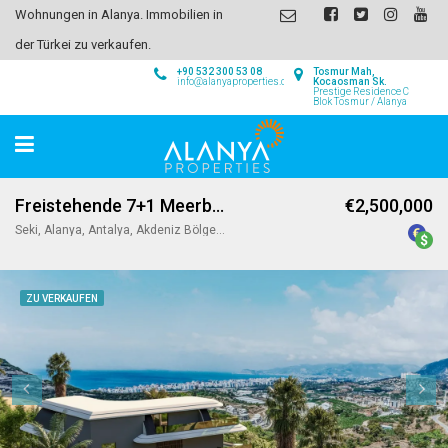
Wohnungen in Alanya. Immobilien in
der Türkei zu verkaufen.
+90 532 300 53 08
Tosmur Mah,
info@alanyaproperties.com
Kocaosman Sk.
Prestige Residence C
Blok Tosmur / Alanya
Freistehende 7+1 Meerblick Villa in Kargicak / Alanya
€2,500,000
Seki, Alanya, Antalya, Akdeniz Bölgesi, 07440, Türkiye
ZU VERKAUFEN