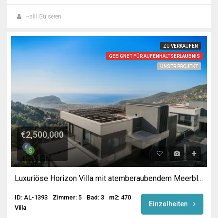
Halil Gülseren
ZU VERKAUFEN
GEEIGNET FÜR AUFENHALTSERLAUBNIS
UNSER PROJEKT
€2,500,000
Luxuriöse Horizon Villa mit atemberaubendem Meerblick in Alanya
ID: AL-1393
Zimmer: 5
Bad: 3
m2: 470
Einzelheiten
Villa