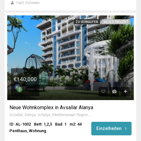
Halil Gülseren
ZU VERKAUFEN
NEUES PROJEKT
ab
€140,000
Neue Wohnkomplex in Avsallar Alanya
Avsallar, Alanya, Antalya, Mediterranean Region, Turkey
ID: AL-1002
Bett: 1,2,3
Bad: 1
m2: 44
Einzelheiten
Penthaus, Wohnung