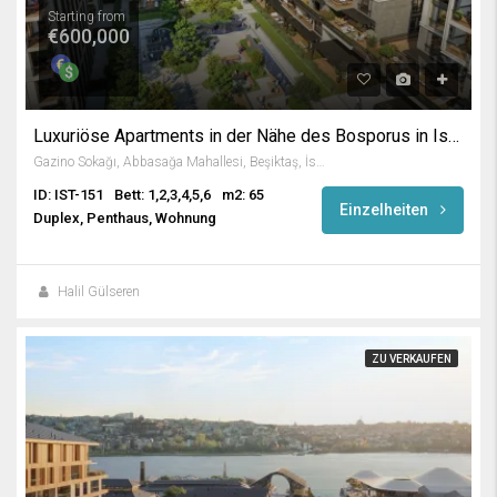
Starting from
€600,000
Luxuriöse Apartments in der Nähe des Bosporus in Istanbul
Gazino Sokağı, Abbasağa Mahallesi, Beşiktaş, İstanbul, Marmara Bölgesi, 34022, Türkiye
ID: IST-151
Bett: 1,2,3,4,5,6
m2: 65
Einzelheiten
Duplex, Penthaus, Wohnung
Halil Gülseren
ZU VERKAUFEN