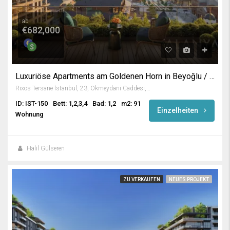
ab
€682,000
Luxuriöse Apartments am Goldenen Horn in Beyoğlu / Istanbul
Rixos Tersane İstanbul, 23, Okmeydani Caddesi, Keçeci Piri, Keçeci Piri Mahallesi, Beyoğlu, İstanbul, Marmara Bölgesi, 34445, Türkiye
ID: IST-150
Bett: 1,2,3,4
Bad: 1,2
m2: 91
Einzelheiten
Wohnung
Halil Gülseren
ZU VERKAUFEN
NEUES PROJEKT