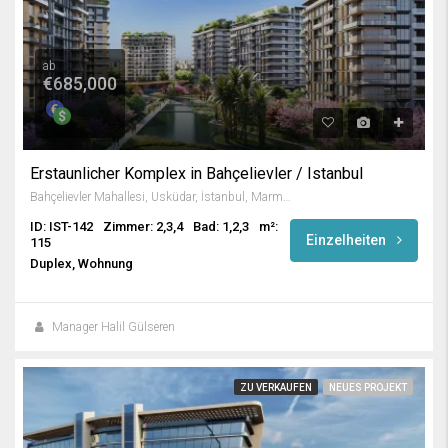
ab
€685,000
Erstaunlicher Komplex in Bahçelievler / Istanbul
Bahçelievler Mahallesi, Üsküdar, İstanbul, Marmara Bölgesi, 34688, Türkiye
ID: IST-142
Zimmer: 2,3,4
Bad: 1,2,3
m²:
Einzelheiten
115
Duplex, Wohnung
Manager Halil Gülseren
ZU VERKAUFEN
NEUES PROJEKT