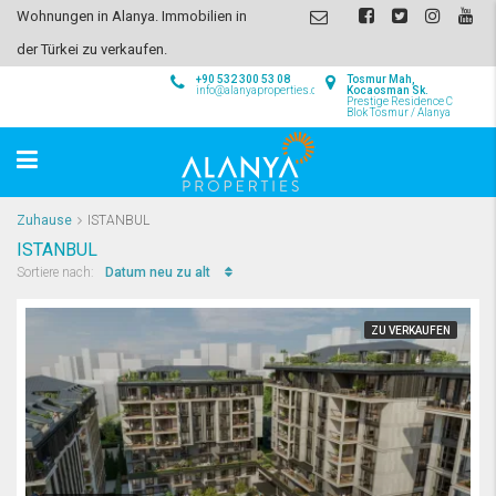
Wohnungen in Alanya. Immobilien in
der Türkei zu verkaufen.
+90 532 300 53 08
Tosmur Mah,
info@alanyaproperties.com
Kocaosman Sk.
Prestige Residence C
Blok Tosmur / Alanya
Zuhause
ISTANBUL
ISTANBUL
Datum neu zu alt
Sortiere nach:
ZU VERKAUFEN