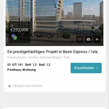
ab
€292,000
Ein prestigeträchtiges Projekt in Basin Express / Istanbul
Küçükçekmece, İstanbul, Marmara Bölgesi, Türkiye
ID: IST-141
Bett: 1,2
Bad: 1,2
Einzelheiten
Penthaus, Wohnung
Manager Halil Gülseren