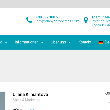
+90 532 300 53 08
Tosmur Ma
info@alanyaproperties.com
Prestige Re
Tosmur / A
nd
Informationen
Uber uns
Kontakt
De
KO
Uliana Klimantova
Sales & Marketing