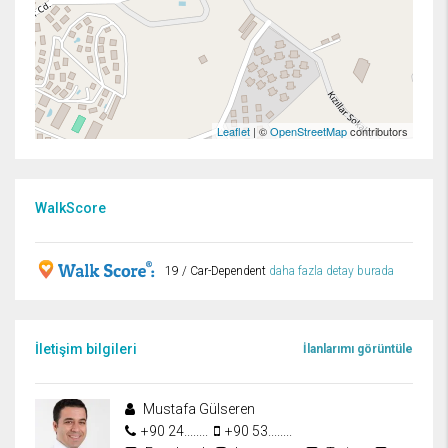
Leaflet
| ©
OpenStreetMap
contributors
WalkScore
19 / Car-Dependent
daha fazla detay burada
İletişim bilgileri
İlanlarımı görüntüle
Mustafa Gülseren
+90 24........
+90 53........