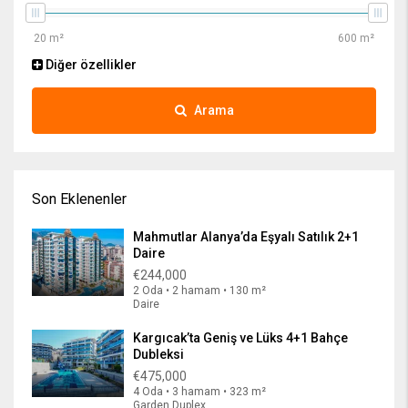
Diğer özellikler
Arama
Son Eklenenler
Mahmutlar Alanya’da Eşyalı Satılık 2+1
Daire
€244,000
2 Oda • 2 hamam • 130 m²
Daire
Kargıcak’ta Geniş ve Lüks 4+1 Bahçe
Dubleksi
€475,000
4 Oda • 3 hamam • 323 m²
Garden Duplex