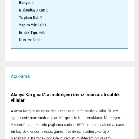
Banyo:
4
Bulunduğu Kat:
2
Toplam Kat:
2
Yapım Yılı:
2021
Emlak Tipi:
Villa
Durum:
Satılık
Açıklama
Alanya Kargıcak’ta muhteşem deniz manzaralı satılık
villalar
Alanya Kargıcakta eşsiz deniz manzaralı sıfır satılık villalar. Bu özel
eşsiz deniz manzaralı villalar Kargıcak’ta bulunmaktadır. Muhteşem
Akdeniz’in altın kumlu plajlarına sadece 600 metre mesafede ve sadece
bir kaç dakika sonra eşsiz güneşin ve denizin tadını çıkartıyor
olacaksınız. Kargıcak doğa ile iç içe olan muhteşem bir yaşam