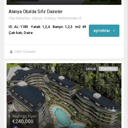
Alanya Oba’da Sıfır Daireler
Oba Mahallesi, Alanya, Antalya, Mediterranean Region, Turkey
ID: AL-1185
Yatak: 1,2,4
Banyo: 1,2,3
m2: 49
ayrıntılar
Çatı katı, Daire
Halil Gülseren
SATILIK
YENI PROJE
Başlangıç Fiyatı
€240,000