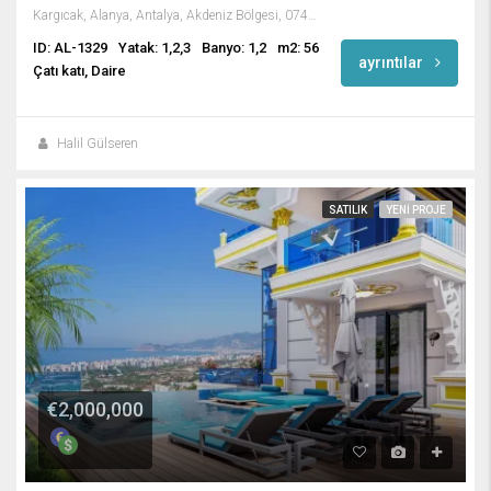
Kargıcak, Alanya, Antalya, Akdeniz Bölgesi, 07435, Türkiye
ID: AL-1329
Yatak: 1,2,3
Banyo: 1,2
m2: 56
ayrıntılar
Çatı katı, Daire
Halil Gülseren
SATILIK
YENI PROJE
€2,000,000