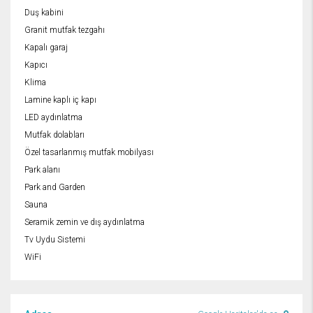
Duş kabini
Granit mutfak tezgahı
Kapalı garaj
Kapıcı
Klima
Lamine kaplı iç kapı
LED aydınlatma
Mutfak dolabları
Özel tasarlanmış mutfak mobilyası
Park alanı
Park and Garden
Sauna
Seramik zemin ve dış aydınlatma
Tv Uydu Sistemi
WiFi