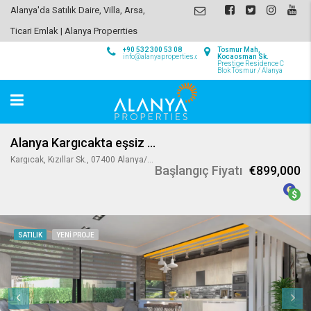
Alanya'da Satılık Daire, Villa, Arsa,
Ticari Emlak | Alanya Properrties
+90 532 300 53 08
Tosmur Mah,
info@alanyaproperties.com
Kocaosman Sk.
Prestige Residence C
Blok Tosmur / Alanya
Alanya Kargıcakta eşsiz deniz manzaralı sıfır satılık villalar
Kargıcak, Kızıllar Sk., 07400 Alanya/Antalya, Turkey
Başlangıç Fiyatı
€899,000
SATILIK
YENI PROJE