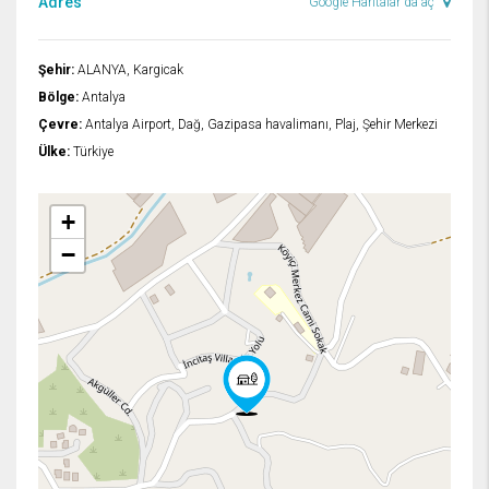
Adres
Google Haritalar'da aç
Şehir:
ALANYA, Kargicak
Bölge:
Antalya
Çevre:
Antalya Airport, Dağ, Gazipasa havalimanı, Plaj, Şehir Merkezi
Ülke:
Türkiye
+
−