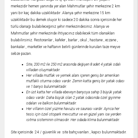
merkezidir hemen yanında yer alan Mahmutlar şehir merkezine 2 km
yani bir kaç dakika uzaklıktadır .Alanya şehir merkezine 15 km
uzaklıktadır bu demek oluyor ki sadece 20 dakika sonra içerisinde her
türlü olanağı bulabileceğiniz şehir merkezindesiniz. Alanya ve
Mahmutlar şehir merkezinde ihtiyacınız olabilecek tüm olanakları
bulabilirsiniz. Restoranlar , kafeler , barlar , okul , hastane , eczane ,
bankalar , marketler ve haftanın belirli günlerinde kurulan taze meyve
sebze pazarı.
Site, 200 m2 ile 250 m2 arasında değişen 8 adet 4 yatak odalı
villadan oluşmaktadır.
Her villada mutfak ve yemek alanı içeren geniş bir amerikan
mutfaklı oturma odası vardır. Zemin katta geniş bir yatak odası
ve 1 banyo bulunmaktadır.
En üst katta her villada ebeveyn banyoya sahip 3 büyük yatak
odası vardır. Daha büyük olan 2 yatak odasında özel giyinme
odaları ve balkon bulunmaktadır.
Her villanın özel yüzme havuzu ve saunası vardır. Ayrıca her
tesis için özel otopark mevcuttur ve en güzel yanı ise yerden
ısıtma sisteminin olmasıdır. Her odada klima bulunmaktadır.
Site içerisinde 24 / güvenlik ve site bahçıvanları , kapıcı bulunmaktadır.