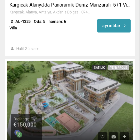
Kargıcak Alanya’da Panoramik Deniz Manzaralı 5+1 Villa
Kargıcak, Alanya, Antalya, Akdeniz Bölgesi, 07435, Türkiye
ID: AL-1325
Oda: 5
hamam: 6
ayrıntılar
Villa
Halil Gülseren
SATILIK
YENI PROJE
Başlangıç Fiyatı
€150,000