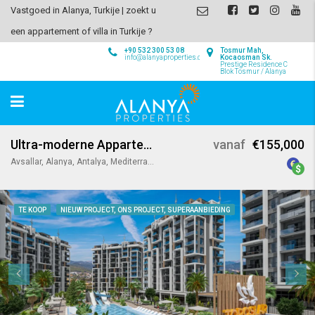
Vastgoed in Alanya, Turkije | zoekt u
een appartement of villa in Turkije ?
+90 532 300 53 08
Tosmur Mah,
info@alanyaproperties.com
Kocaosman Sk.
Prestige Residence C
Blok Tosmur / Alanya
Ultra-moderne Appartementen in Emerald Grand Deluxe
vanaf
€155,000
Avsallar, Alanya, Antalya, Mediterranean Region, Turkey
TE KOOP
NIEUW PROJECT, ONS PROJECT, SUPERAANBIEDING