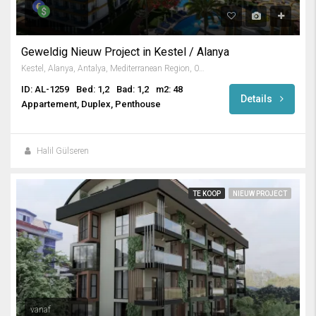
Geweldig Nieuw Project in Kestel / Alanya
Kestel, Alanya, Antalya, Mediterranean Region, 07425, Turkey
ID: AL-1259
Bed: 1,2
Bad: 1,2
m2: 48
Details
Appartement, Duplex, Penthouse
Halil Gülseren
TE KOOP
NIEUW PROJECT
vanaf