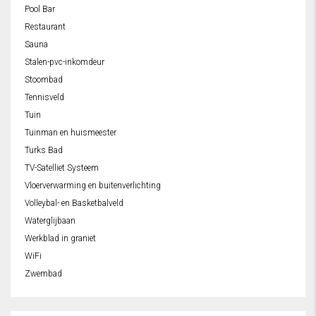
Pool Bar
Restaurant
Sauna
Stalen-pvc-inkomdeur
Stoombad
Tennisveld
Tuin
Tuinman en huismeester
Turks Bad
TV-Satelliet Systeem
Vloerverwarming en buitenverlichting
Volleybal- en Basketbalveld
Waterglijbaan
Werkblad in graniet
WiFi
Zwembad