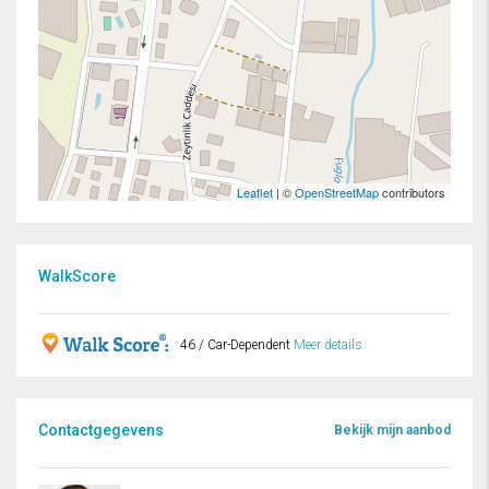
Leaflet
| ©
OpenStreetMap
contributors
WalkScore
46 / Car-Dependent
Meer details
Contactgegevens
Bekijk mijn aanbod