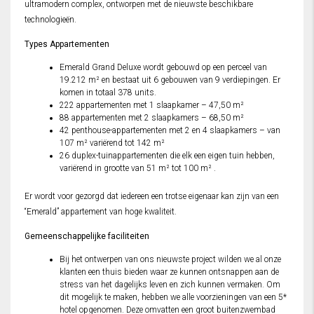
ultramodern complex, ontworpen met de nieuwste beschikbare
technologieën.
Types Appartementen
Emerald Grand Deluxe wordt gebouwd op een perceel van
19.212 m² en bestaat uit 6 gebouwen van 9 verdiepingen. Er
komen in totaal 378 units.
222 appartementen met 1 slaapkamer – 47,50 m²
88 appartementen met 2 slaapkamers – 68,50 m²
42 penthouse-appartementen met 2 en 4 slaapkamers – van
107 m² variërend tot 142 m²
26 duplex-tuinappartementen die elk een eigen tuin hebben,
variërend in grootte van 51 m² tot 100 m² .
Er wordt voor gezorgd dat iedereen een trotse eigenaar kan zijn van een
“Emerald” appartement van hoge kwaliteit.
Gemeenschappelijke faciliteiten
Bij het ontwerpen van ons nieuwste project wilden we al onze
klanten een thuis bieden waar ze kunnen ontsnappen aan de
stress van het dagelijks leven en zich kunnen vermaken. Om
dit mogelijk te maken, hebben we alle voorzieningen van een 5*
hotel opgenomen. Deze omvatten een groot buitenzwembad