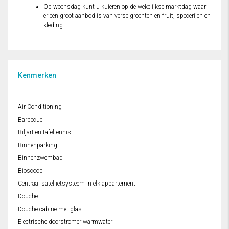
Op woensdag kunt u kuieren op de wekelijkse marktdag waar
er een groot aanbod is van verse groenten en fruit, specerijen en
kleding.
Kenmerken
Air Conditioning
Barbecue
Biljart en tafeltennis
Binnenparking
Binnenzwembad
Bioscoop
Centraal satellietsysteem in elk appartement
Douche
Douche cabine met glas
Electrische doorstromer warmwater