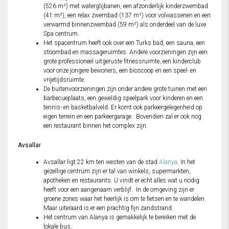
(526 m²) met waterglijbanen, een afzonderlijk kinderzwembad
(41 m²), een relax zwembad (137 m²) voor volwassenen en een
verwarmd binnenzwembad (59 m²) als onderdeel van de luxe
Spa centrum.
Het spacentrum heeft ook over een Turks bad, een sauna, een
stoombad en massageruimtes. Andere voorzieningen zijn een
grote professioneel uitgeruste fitnessruimte, een kinderclub
voor onze jongere bewoners, een bioscoop en een speel- en
vrijetijdsruimte.
De buitenvoorzieningen zijn onder andere grote tuinen met een
barbecueplaats, een geweldig speelpark voor kinderen en een
tennis- en basketbalveld. Er komt ook parkeergelegenheid op
eigen terrein en een parkeergarage. Bovendien zal er ook nog
een restaurant binnen het complex zijn.
Avsallar
Avsallar ligt 22 km ten westen van de stad
Alanya
. In het
gezellige centrum zijn er tal van winkels, supermarkten,
apotheken en restaurants. U vindt er echt alles wat u nodig
heeft voor een aangenaam verblijf. In de omgeving zijn er
groene zones waar het heerlijk is om te fietsen en te wandelen.
Maar uiteraard is er een prachtig fijn zandstrand.
Het centrum van Alanya is gemakkelijk te bereiken met de
lokale bus.