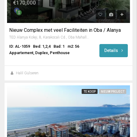
€170,000
Nieuw Complex met veel Faciliteiten in Oba / Alanya
TED Alanya Koleji, 8, Karakocalı Cd., Oba Mahallesi, Alanya, Antalya, Mediterranean Region, 07460, Turkey
ID: AL-1059
Bed: 1,2,4
Bad: 1
m2: 56
Details
Appartement, Duplex, Penthouse
Halil Gülseren
TE KOOP
NIEUW PROJECT