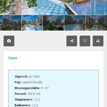
Detail
Object ID:
AL-1000
Prijs:
vanaf
€155,000
Woonoppervlakte:
51 m²
Perceel:
19212 m2
Slaapkamers:
1,2,3
Badkamers:
1,2,3