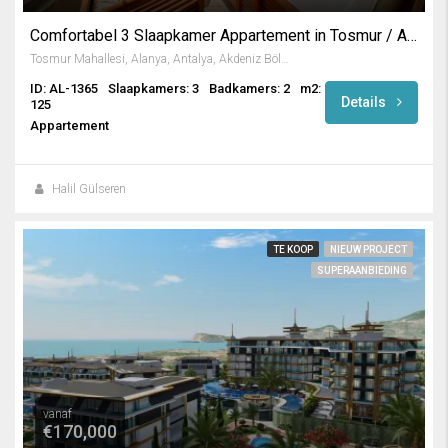
Comfortabel 3 Slaapkamer Appartement in Tosmur / Alanya
Tosmur Mahallesi, Alanya, Antalya, Akdeniz Bölgesi, Türkiye
ID: AL-1365
Slaapkamers: 3
Badkamers: 2
m2:
Details
125
Appartement
Halil Gülseren
TE KOOP
NIEUW PROJECT
SUPERAANBIEDING
vanaf
€170,000