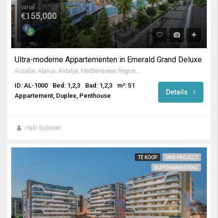
vanaf
€155,000
Ultra-moderne Appartementen in Emerald Grand Deluxe
Avsallar, Alanya, Antalya, Mediterranean Region, Turkey
ID: AL-1000
Bed: 1,2,3
Bad: 1,2,3
m²: 51
Details
Appartement, Duplex, Penthouse
Halil Gülseren
TE KOOP
ONS PROJECT
SUPERAANBIEDING