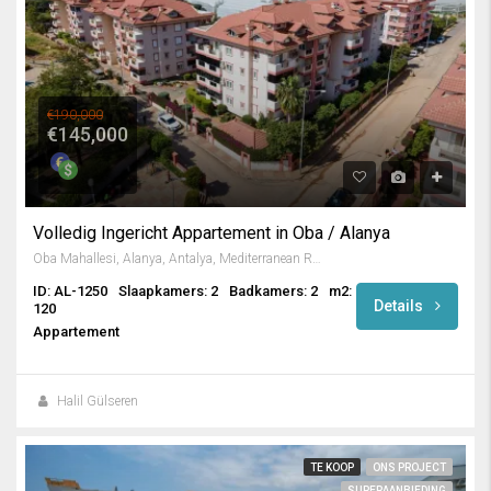
€190,000
€145,000
Volledig Ingericht Appartement in Oba / Alanya
Oba Mahallesi, Alanya, Antalya, Mediterranean Region, 07469, Turkey
ID: AL-1250
Slaapkamers: 2
Badkamers: 2
m2:
Details
120
Appartement
Halil Gülseren
TE KOOP
ONS PROJECT
SUPERAANBIEDING