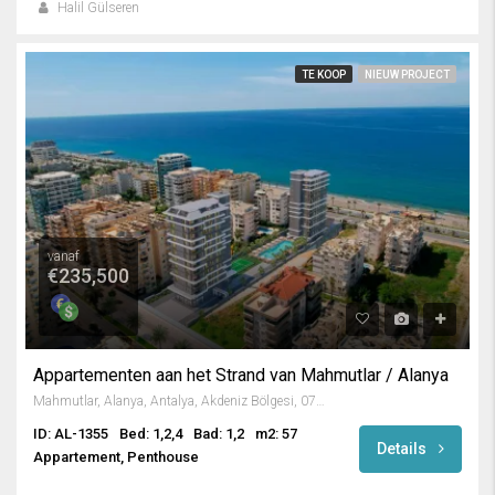
Halil Gülseren
TE KOOP
NIEUW PROJECT
vanaf
€235,500
Appartementen aan het Strand van Mahmutlar / Alanya
Mahmutlar, Alanya, Antalya, Akdeniz Bölgesi, 07450, Türkiye
ID: AL-1355
Bed: 1,2,4
Bad: 1,2
m2: 57
Details
Appartement, Penthouse