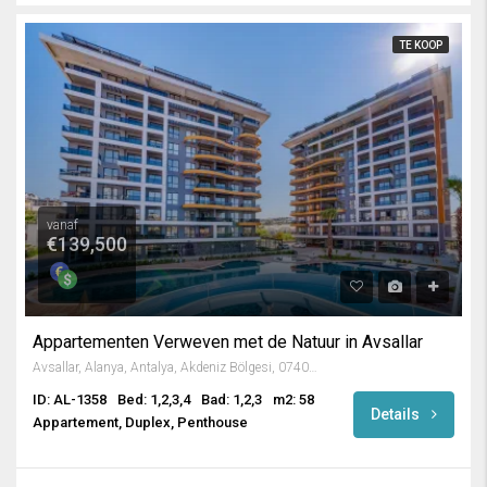
TE KOOP
vanaf
€139,500
Appartementen Verweven met de Natuur in Avsallar
Avsallar, Alanya, Antalya, Akdeniz Bölgesi, 07407, Türkiye
ID: AL-1358
Bed: 1,2,3,4
Bad: 1,2,3
m2: 58
Details
Appartement, Duplex, Penthouse