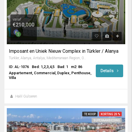
vanaf
€210,000
Imposant en Uniek Nieuw Complex in Türkler / Alanya
Türkler, Alanya, Antalya, Mediterranean Region, 07410, Turkey
ID: AL-1076
Bed: 1,2,3,4,5
Bad: 1
m2: 86
Details
Appartement, Commercial, Duplex, Penthouse,
Villa
Halil Gülseren
TE KOOP
KORTING 20 %
SUPERAANBIEDING