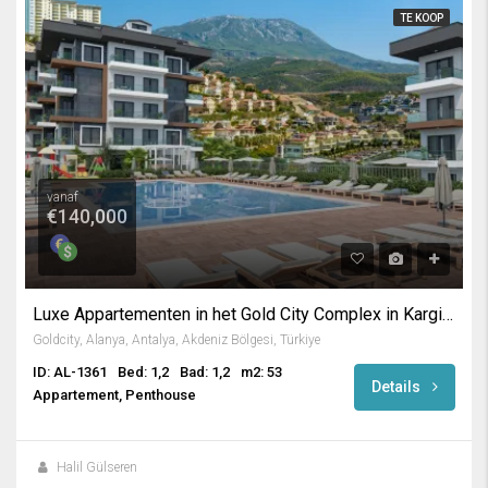
TE KOOP
vanaf
€140,000
Luxe Appartementen in het Gold City Complex in Kargicak / Alanya
Goldcity, Alanya, Antalya, Akdeniz Bölgesi, Türkiye
ID: AL-1361
Bed: 1,2
Bad: 1,2
m2: 53
Details
Appartement, Penthouse
Halil Gülseren