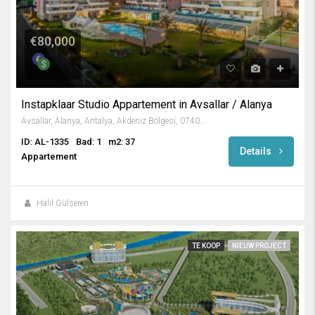
€80,000
Instapklaar Studio Appartement in Avsallar / Alanya
Avsallar, Alanya, Antalya, Akdeniz Bölgesi, 07407, Türkiye
ID: AL-1335
Bad: 1
m2: 37
Details
Appartement
Halil Gülseren
TE KOOP
NIEUW PROJECT