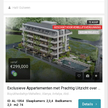
Halil Gülseren
TE KOOP
GESCHIKT VOOR VERBLIJFSVERGUNNING
NIEUW PROJECT
vanaf
€299,000
Exclusieve Appartementen met Prachtig Uitzicht over Alanya
Büyükhasbahçe Mahallesi, Alanya, Antalya, Akdeniz Bölgesi, Türkiye
ID: AL-1354
Slaapkamers: 2,3,4
Badkamers:
Details
2,3
m2: 74