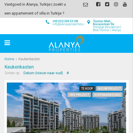
Vastgoed in Alanya, Turkije | zoekt u
een appartement of villa in Turkije ?
+90 532 300 53 08
Tosmur Mah,
info@alanyaproperties.com
Kocaosman Sk.
Prestige Residence C
Blok Tosmur / Alanya
Home
Keukenkasten
Keukenkasten
Datum (nieuw naar oud)
Sorteer op:
TE KOOP
NIEUW PROJECT
ONS PROJECT
SUPERAANBIEDING