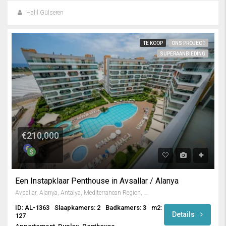
Halil Gülseren
TE KOOP
ONS PROJECT
SUPERAANBIEDING
€210,000
Een Instapklaar Penthouse in Avsallar / Alanya
Avsallar, Alanya, Antalya, Mediterranean Region, Turkey
ID: AL-1363
Slaapkamers: 2
Badkamers: 3
m2:
Details
127