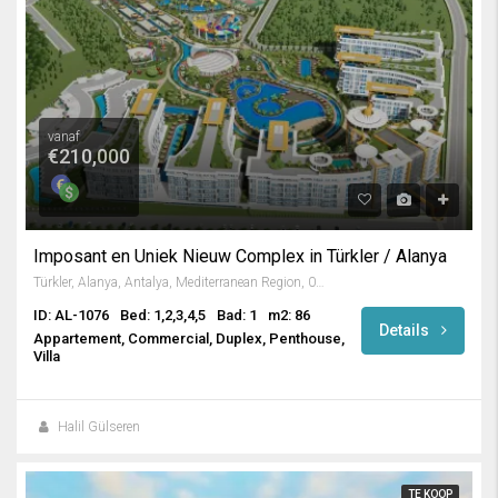
vanaf
€210,000
Imposant en Uniek Nieuw Complex in Türkler / Alanya
Türkler, Alanya, Antalya, Mediterranean Region, 07410, Turkey
ID: AL-1076
Bed: 1,2,3,4,5
Bad: 1
m2: 86
Details
Appartement, Commercial, Duplex, Penthouse,
Villa
Halil Gülseren
TE KOOP