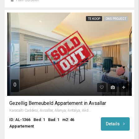
TE KOOP
ONS PROJECT
0
Gezellig Bemeubeld Appartement in Avsallar
Karacalti Caddesi, Avsallar, Alanya, Antalya, Akdeniz Bölgesi, 07407, Türkiye
ID: AL-1366
Bed: 1
Bad: 1
m2: 46
Details
Appartement