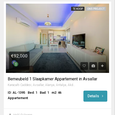
TE KOOP
ONS PROJECT
€92,000
Bemeubeld 1 Slaapkamer Appartement in Avsallar
Karacalti Caddesi, Avsallar, Alanya, Antalya, Akdeniz Bölgesi, 07407, Türkiye
ID: AL-1395
Bed: 1
Bad: 1
m2: 46
Details
Appartement
Halil Gülseren