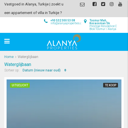
Vastgoed in Alanya, Turkije | zoekt u
een appartement of villa in Turkije ?
+90 532 300 53 08
Tosmur Mah,
info@alanyaproperties.com
Kocaosman Sk.
Prestige Residence C
Blok Tosmur / Alanya
Home
Waterglijbaan
Waterglijbaan
Datum (nieuw naar oud)
Sorteer op:
UITGELICHT
TE KOOP