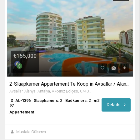
€155,000
2-Slaapkamer Appartement Te Koop in Avsallar / Alanya
Avsallar, Alanya, Antalya, Akdeniz Bölgesi, 07407, Türkiye
ID: AL-1396
Slaapkamers: 2
Badkamers: 2
m2:
Details
97
Appartement
Mustafa Gülseren