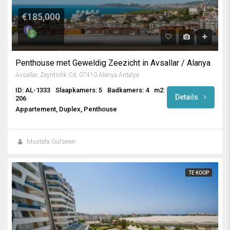
€185,000
Penthouse met Geweldig Zeezicht in Avsallar / Alanya
Avsallar, Zeyntinlik Cd, 07410 Alanya Antalya
ID: AL-1333
Slaapkamers: 5
Badkamers: 4
m2:
Details
206
Appartement, Duplex, Penthouse
Mustafa Gülseren
TE KOOP