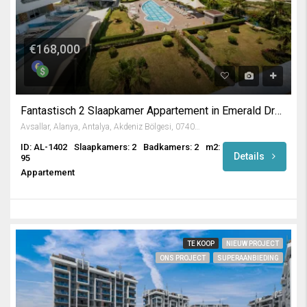
€168,000
Fantastisch 2 Slaapkamer Appartement in Emerald Dreams / Avsallar
Avsallar, Alanya, Antalya, Akdeniz Bölgesi, 07407, Türkiye
ID: AL-1402
Slaapkamers: 2
Badkamers: 2
m2:
Details
95
Appartement
TE KOOP
NIEUW PROJECT
ONS PROJECT
SUPERAANBIEDING