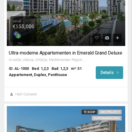
vanaf
€155,000
Ultra-moderne Appartementen in Emerald Grand Deluxe
Avsallar, Alanya, Antalya, Mediterranean Region, Turkey
ID: AL-1000
Bed: 1,2,3
Bad: 1,2,3
m²: 51
Details
Appartement, Duplex, Penthouse
Halil Gülseren
TE KOOP
ONS PROJECT
SUPERAANBIEDING