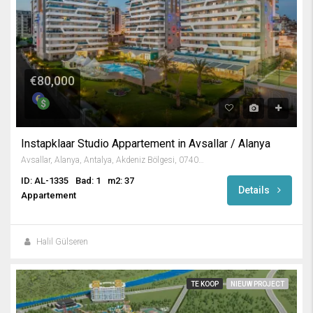
€80,000
Instapklaar Studio Appartement in Avsallar / Alanya
Avsallar, Alanya, Antalya, Akdeniz Bölgesi, 07407, Türkiye
ID: AL-1335
Bad: 1
m2: 37
Details
Appartement
Halil Gülseren
TE KOOP
NIEUW PROJECT