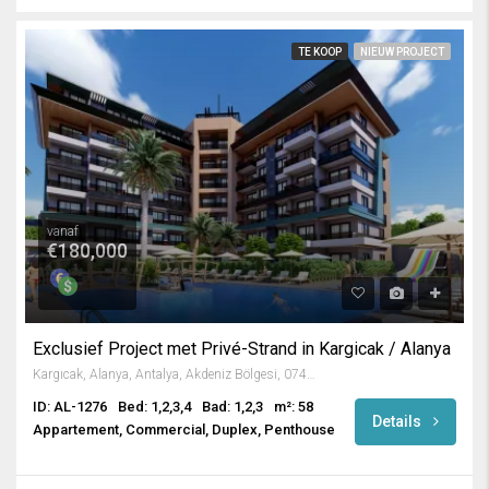
TE KOOP
NIEUW PROJECT
vanaf
€180,000
Exclusief Project met Privé-Strand in Kargicak / Alanya
Kargıcak, Alanya, Antalya, Akdeniz Bölgesi, 07435, Türkiye
ID: AL-1276
Bed: 1,2,3,4
Bad: 1,2,3
m²: 58
Details
Appartement, Commercial, Duplex, Penthouse