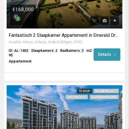
€168,000
Fantastisch 2 Slaapkamer Appartement in Emerald Dreams / Avsallar
Avsallar, Alanya, Antalya, Akdeniz Bölgesi, 07407, Türkiye
ID: AL-1402
Slaapkamers: 2
Badkamers: 2
m2:
Details
95
Appartement
TE KOOP
NIEUW PROJECT
ONS PROJECT
SUPERAANBIEDING