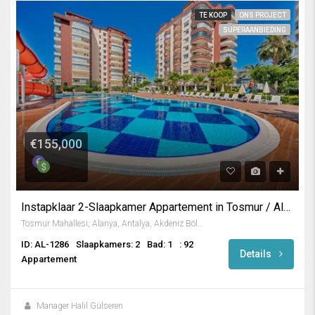
TE KOOP
ONS PROJECT
SUPERAANBIEDING
€155,000
Instapklaar 2-Slaapkamer Appartement in Tosmur / Alanya
Tosmur Mahallesi, Alanya, Antalya, Akdeniz Bölgesi, Türkiye
ID: AL-1286
Slaapkamers: 2
Bad: 1
: 92
Details
Appartement
Manager Halil Gülseren