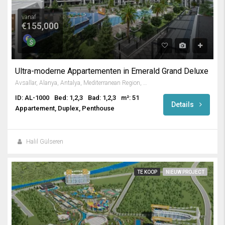
vanaf
€155,000
Ultra-moderne Appartementen in Emerald Grand Deluxe
Avsallar, Alanya, Antalya, Mediterranean Region, Turkey
ID: AL-1000
Bed: 1,2,3
Bad: 1,2,3
m²: 51
Details
Appartement, Duplex, Penthouse
Halil Gülseren
TE KOOP
NIEUW PROJECT