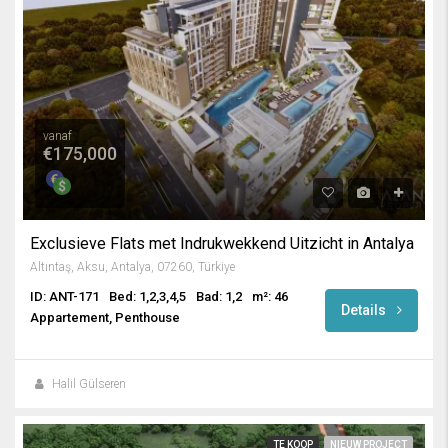
vanaf
€175,000
Exclusieve Flats met Indrukwekkend Uitzicht in Antalya
Altıntaş, Aksu, Antalya, 07260, Türkiye
ID: ANT-171
Bed: 1,2,3,4,5
Bad: 1,2
m²: 46
Details
Appartement, Penthouse
Halil Gülseren
TE KOOP
NIEUW PROJECT