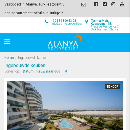
Vastgoed in Alanya, Turkije | zoekt u
een appartement of villa in Turkije ?
+90 532 300 53 08
Tosmur Mah,
info@alanyaproperties.com
Kocaosman Sk.
Prestige Residence C
Blok Tosmur / Alanya
Home
Ingebouwde keuken
Ingebouwde keuken
Datum (nieuw naar oud)
Sorteer op:
TE KOOP