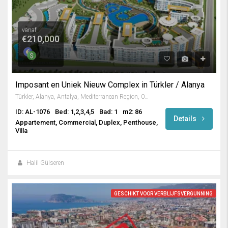
vanaf
€210,000
Imposant en Uniek Nieuw Complex in Türkler / Alanya
Türkler, Alanya, Antalya, Mediterranean Region, 07410, Turkey
ID: AL-1076
Bed: 1,2,3,4,5
Bad: 1
m2: 86
Details
Appartement, Commercial, Duplex, Penthouse,
Villa
Halil Gülseren
GESCHIKT VOOR VERBLIJFSVERGUNNING