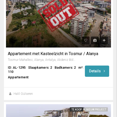
Appartement met Kasteelzicht in Tosmur / Alanya
Tosmur Mahallesi, Alanya, Antalya, Akdeniz Bölgesi, Türkiye
ID: AL-1295
Slaapkamers: 2
Badkamers: 2
m²:
Details
110
Appartement
Halil Gülseren
TE KOOP
NIEUW PROJECT