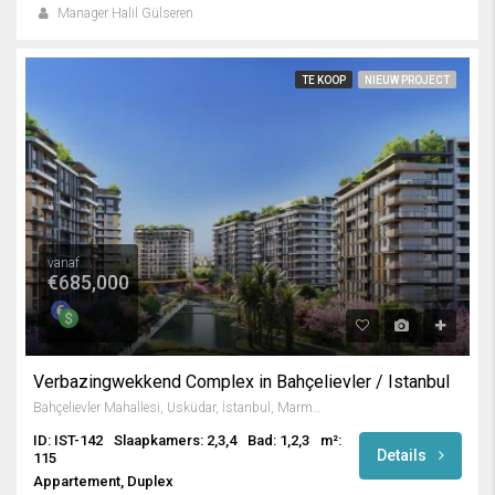
Manager Halil Gülseren
TE KOOP
NIEUW PROJECT
vanaf
€685,000
Verbazingwekkend Complex in Bahçelievler / Istanbul
Bahçelievler Mahallesi, Üsküdar, İstanbul, Marmara Bölgesi, 34688, Türkiye
ID: IST-142
Slaapkamers: 2,3,4
Bad: 1,2,3
m²:
Details
115
Appartement, Duplex