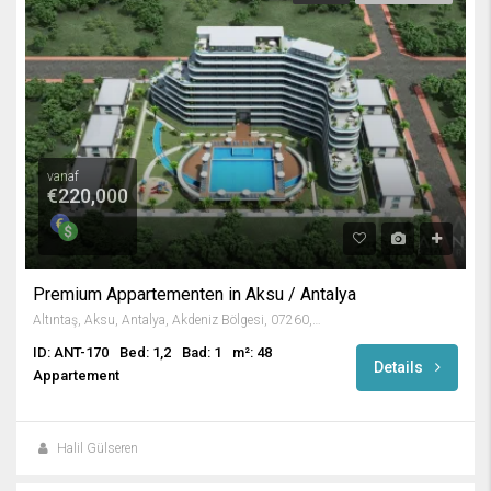
vanaf
€220,000
Premium Appartementen in Aksu / Antalya
Altıntaş, Aksu, Antalya, Akdeniz Bölgesi, 07260, Türkiye
ID: ANT-170
Bed: 1,2
Bad: 1
m²: 48
Details
Appartement
Halil Gülseren