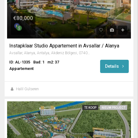
€80,000
Instapklaar Studio Appartement in Avsallar / Alanya
Avsallar, Alanya, Antalya, Akdeniz Bölgesi, 07407, Türkiye
ID: AL-1335
Bad: 1
m2: 37
Details
Appartement
Halil Gülseren
TE KOOP
NIEUW PROJECT