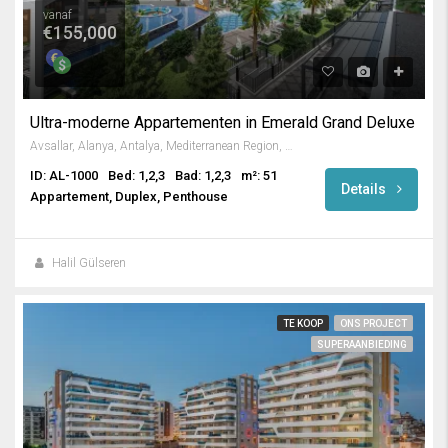
vanaf
€155,000
Ultra-moderne Appartementen in Emerald Grand Deluxe
Avsallar, Alanya, Antalya, Mediterranean Region, Turkey
ID: AL-1000
Bed: 1,2,3
Bad: 1,2,3
m²: 51
Details
Appartement, Duplex, Penthouse
Halil Gülseren
TE KOOP
ONS PROJECT
SUPERAANBIEDING