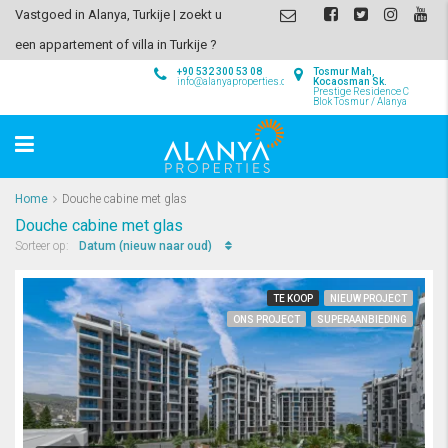
Vastgoed in Alanya, Turkije | zoekt u
een appartement of villa in Turkije ?
+90 532 300 53 08
Tosmur Mah,
info@alanyaproperties.com
Kocaosman Sk.
Prestige Residence C
Blok Tosmur / Alanya
Home
Douche cabine met glas
Douche cabine met glas
Datum (nieuw naar oud)
Sorteer op:
TE KOOP
NIEUW PROJECT
ONS PROJECT
SUPERAANBIEDING