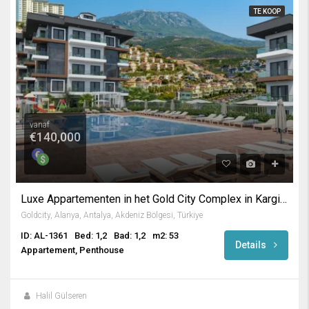
TE KOOP
vanaf
€140,000
Luxe Appartementen in het Gold City Complex in Kargicak / Alanya
Goldcity, Alanya, Antalya, Akdeniz Bölgesi, Türkiye
ID: AL-1361
Bed: 1,2
Bad: 1,2
m2: 53
Details
Appartement, Penthouse
Halil Gülseren