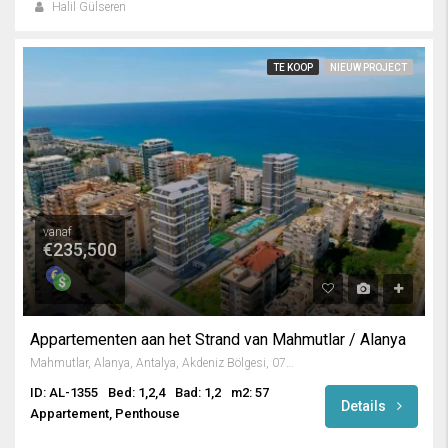
Halil Gülseren
TE KOOP
NIEUW PROJECT
vanaf
€235,500
Appartementen aan het Strand van Mahmutlar / Alanya
Mahmutlar, Alanya, Antalya, Akdeniz Bölgesi, 07450, Türkiye
ID: AL-1355
Bed: 1,2,4
Bad: 1,2
m2: 57
Details
Appartement, Penthouse