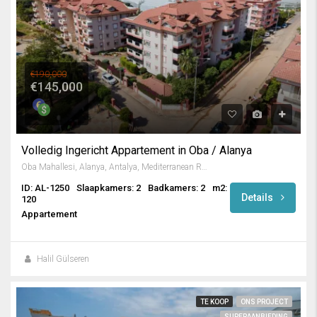
€190,000
€145,000
Volledig Ingericht Appartement in Oba / Alanya
Oba Mahallesi, Alanya, Antalya, Mediterranean Region, 07469, Turkey
ID: AL-1250
Slaapkamers: 2
Badkamers: 2
m2:
Details
120
Appartement
Halil Gülseren
TE KOOP
ONS PROJECT
SUPERAANBIEDING