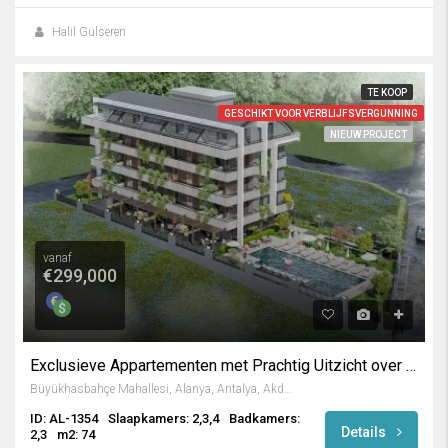
Halil Gülseren
TE KOOP
GESCHIKT VOOR VERBLIJFSVERGUNNING
NIEUW PROJECT
vanaf
€299,000
Exclusieve Appartementen met Prachtig Uitzicht over Alanya
Büyükhasbahçe Mahallesi, Alanya, Antalya, Akdeniz Bölgesi, Türkiye
ID: AL-1354
Slaapkamers: 2,3,4
Badkamers:
Details
2,3
m2: 74