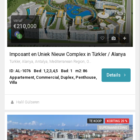
vanaf
€210,000
Imposant en Uniek Nieuw Complex in Türkler / Alanya
Türkler, Alanya, Antalya, Mediterranean Region, 07410, Turkey
ID: AL-1076
Bed: 1,2,3,4,5
Bad: 1
m2: 86
Details
Appartement, Commercial, Duplex, Penthouse,
Villa
Halil Gülseren
TE KOOP
KORTING 20 %
SUPERAANBIEDING