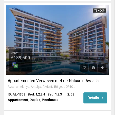
TE KOOP
vanaf
€139,500
Appartementen Verweven met de Natuur in Avsallar
Avsallar, Alanya, Antalya, Akdeniz Bölgesi, 07407, Türkiye
ID: AL-1358
Bed: 1,2,3,4
Bad: 1,2,3
m2: 58
Details
Appartement, Duplex, Penthouse