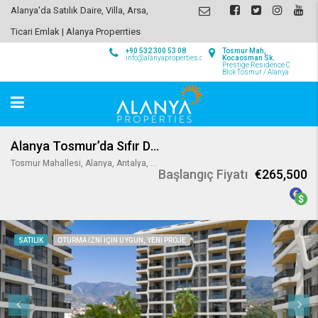
Alanya'da Satılık Daire, Villa, Arsa,
Ticari Emlak | Alanya Properrties
+90 532 300 53 08
Tosmur Mah,
info@alanyaproperties.com
Kocaosman Sk.
Prestige Residence C
Blok Tosmur / Alanya
Alanya Tosmur’da Sıfır Daireler
Tosmur Mahallesi, Alanya, Antalya, Mediterranean Region, 07425, Turkey
Başlangıç Fiyatı
€265,500
SATILIK
OTURMA IZNI IÇIN UYGUN, YENI PROJE