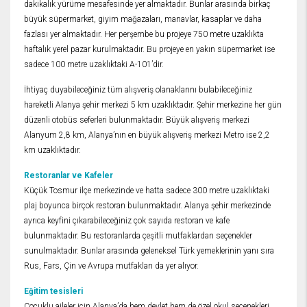
dakikalık yürüme mesafesinde yer almaktadır. Bunlar arasında birkaç
büyük süpermarket, giyim mağazaları, manavlar, kasaplar ve daha
fazlası yer almaktadır. Her perşembe bu projeye 750 metre uzaklıkta
haftalık yerel pazar kurulmaktadır. Bu projeye en yakın süpermarket ise
sadece 100 metre uzaklıktaki A-101’dir.
İhtiyaç duyabileceğiniz tüm alışveriş olanaklarını bulabileceğiniz
hareketli Alanya şehir merkezi 5 km uzaklıktadır. Şehir merkezine her gün
düzenli otobüs seferleri bulunmaktadır. Büyük alışveriş merkezi
Alanyum 2,8 km, Alanya’nın en büyük alışveriş merkezi Metro ise 2,2
km uzaklıktadır.
Restoranlar ve Kafeler
Küçük Tosmur ilçe merkezinde ve hatta sadece 300 metre uzaklıktaki
plaj boyunca birçok restoran bulunmaktadır. Alanya şehir merkezinde
ayrıca keyfini çıkarabileceğiniz çok sayıda restoran ve kafe
bulunmaktadır. Bu restoranlarda çeşitli mutfaklardan seçenekler
sunulmaktadır. Bunlar arasında geleneksel Türk yemeklerinin yanı sıra
Rus, Fars, Çin ve Avrupa mutfakları da yer alıyor.
Eğitim tesisleri
Çocuklu aileler için Alanya’da hem devlet hem de özel okul seçenekleri