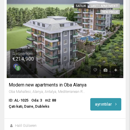
SATILIK
LAST 1 APARTMENT!
YENI PROJE
Starting from
€214,900
Modern new apartments in Oba Alanya
Oba Mahallesi, Alanya, Antalya, Mediterranean Region, Turkey
ID: AL-1025
Oda: 3
m2: 88
ayrıntılar
Çatı katı, Daire, Dubleks
Halil Gülseren