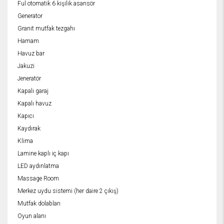
Ful otomatik 6 kişilik asansör
Generator
Granit mutfak tezgahı
Hamam
Havuz bar
Jakuzi
Jeneratör
Kapalı garaj
Kapalı havuz
Kapıcı
Kaydırak
Klima
Lamine kaplı iç kapı
LED aydınlatma
Massage Room
Merkez uydu sistemi (her daire 2 çıkış)
Mutfak dolabları
Oyun alanı