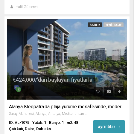
Halil Gülseren
SATILIK
YENI PROJE
€424,000/'dan başlayan fiyatlarla
Alanya Kleopatra’da plaja yürüme mesafesinde, modern daireler
Saray Mahallesi, Alanya, Antalya, Mediterranean Region, 07400, Turkey
ID: AL-1075
Yatak: 1
Banyo: 1
m2: 48
ayrıntılar
Çatı katı, Daire, Dubleks