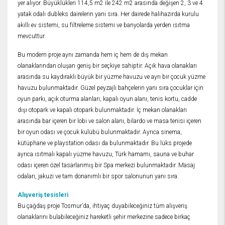
yer alıyor. Büyüklükleri 114,5 m2 ile 242 m2 arasında değişen 2, 3 ve 4
yatak odalı dubleks dairelerin yanı sıra. Her dairede halihazırda kurulu
akıllı ev sistemi, su filtreleme sistemi ve banyolarda yerden ısıtma
mevcuttur.
Bu modern proje aynı zamanda hem iç hem de dış mekan
olanaklarından oluşan geniş bir seçkiye sahiptir. Açık hava olanakları
arasında su kaydıraklı büyük bir yüzme havuzu ve ayrı bir çocuk yüzme
havuzu bulunmaktadır. Güzel peyzajlı bahçelerin yanı sıra çocuklar için
oyun parkı, açık oturma alanları, kapalı oyun alanı, tenis kortu, cadde
dışı otopark ve kapalı otopark bulunmaktadır. İç mekan olanakları
arasında bar içeren bir lobi ve salon alanı, bilardo ve masa tenisi içeren
bir oyun odası ve çocuk kulübü bulunmaktadır. Ayrıca sinema,
kütüphane ve playstation odası da bulunmaktadır. Bu lüks projede
ayrıca ısıtmalı kapalı yüzme havuzu, Türk hamamı, sauna ve buhar
odası içeren özel tasarlanmış bir Spa merkezi bulunmaktadır. Masaj
odaları, jakuzi ve tam donanımlı bir spor salonunun yanı sıra.
Alışveriş tesisleri
Bu çağdaş proje Tosmur’da, ihtiyaç duyabileceğiniz tüm alışveriş
olanaklarını bulabileceğiniz hareketli şehir merkezine sadece birkaç