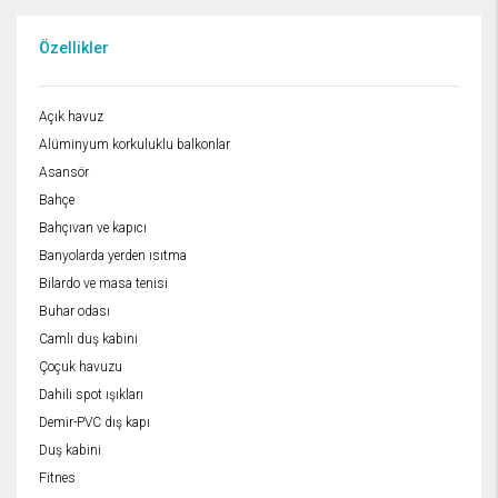
Özellikler
Açık havuz
Alüminyum korkuluklu balkonlar
Asansör
Bahçe
Bahçıvan ve kapıcı
Banyolarda yerden ısıtma
Bilardo ve masa tenisi
Buhar odası
Camlı duş kabini
Çoçuk havuzu
Dahili spot ışıkları
Demir-PVC dış kapı
Duş kabini
Fitnes