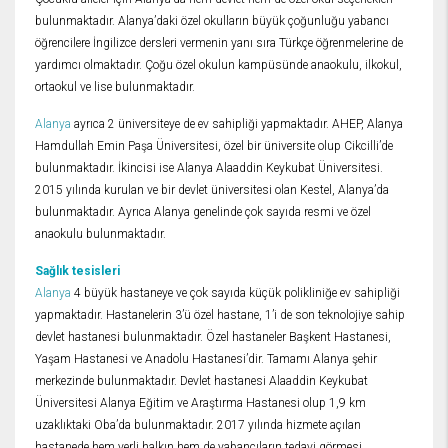
bulunmaktadır. Alanya’daki özel okulların büyük çoğunluğu yabancı
öğrencilere İngilizce dersleri vermenin yanı sıra Türkçe öğrenmelerine de
yardımcı olmaktadır. Çoğu özel okulun kampüsünde anaokulu, ilkokul,
ortaokul ve lise bulunmaktadır.
Alanya
ayrıca 2 üniversiteye de ev sahipliği yapmaktadır. AHEP, Alanya
Hamdullah Emin Paşa Üniversitesi, özel bir üniversite olup Cikcilli’de
bulunmaktadır. İkincisi ise Alanya Alaaddin Keykubat Üniversitesi.
2015 yılında kurulan ve bir devlet üniversitesi olan Kestel, Alanya’da
bulunmaktadır. Ayrıca Alanya genelinde çok sayıda resmi ve özel
anaokulu bulunmaktadır.
Sağlık tesisleri
Alanya
4 büyük hastaneye ve çok sayıda küçük polikliniğe ev sahipliği
yapmaktadır. Hastanelerin 3’ü özel hastane, 1’i de son teknolojiye sahip
devlet hastanesi bulunmaktadır. Özel hastaneler Başkent Hastanesi,
Yaşam Hastanesi ve Anadolu Hastanesi’dir. Tamamı Alanya şehir
merkezinde bulunmaktadır. Devlet hastanesi Alaaddin Keykubat
Üniversitesi Alanya Eğitim ve Araştırma Hastanesi olup 1,9 km
uzaklıktaki Oba’da bulunmaktadır. 2017 yılında hizmete açılan
hastanede hem yerli halkın hem de yabancıların tedavi görmesi