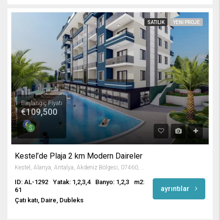
SATILIK
YENI PROJE
Başlangıç Fiyatı
€109,500
Kestel’de Plaja 2 km Modern Daireler
Kestel, Alanya, Antalya, Akdeniz Bölgesi, 07460, Türkiye
ID: AL-1292
Yatak: 1,2,3,4
Banyo: 1,2,3
m2:
ayrıntılar
61
Çatı katı, Daire, Dubleks