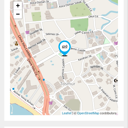
+
−
Leaflet
| ©
OpenStreetMap
contributors