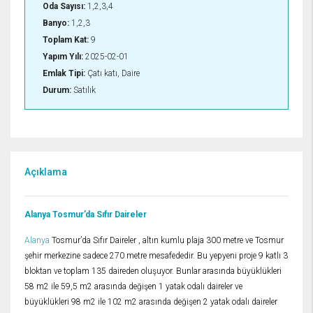
Oda Sayısı:
1,2,3,4
Banyo:
1,2,3
Toplam Kat:
9
Yapım Yılı:
2025-02-01
Emlak Tipi:
Çatı katı, Daire
Durum:
Satılık
Açıklama
Alanya Tosmur’da Sıfır Daireler
Alanya
Tosmur’da Sıfır Daireler , altın kumlu plaja 300 metre ve Tosmur
şehir merkezine sadece 270 metre mesafededir. Bu yepyeni proje 9 katlı 3
bloktan ve toplam 135 daireden oluşuyor. Bunlar arasında büyüklükleri
58 m2 ile 59,5 m2 arasında değişen 1 yatak odalı daireler ve
büyüklükleri 98 m2 ile 102 m2 arasında değişen 2 yatak odalı daireler