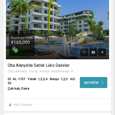
Başlangıç Fiyatı
€160,000
Oba Alanya’da Satılık Lüks Daireler
Oba Mahallesi, Alanya, Antalya, Mediterranean Region, Turkey
ID: AL-1137
Yatak: 1,2,3,4
Banyo: 1,2,3
m2:
ayrıntılar
52
Çatı katı, Daire
Halil Gülseren