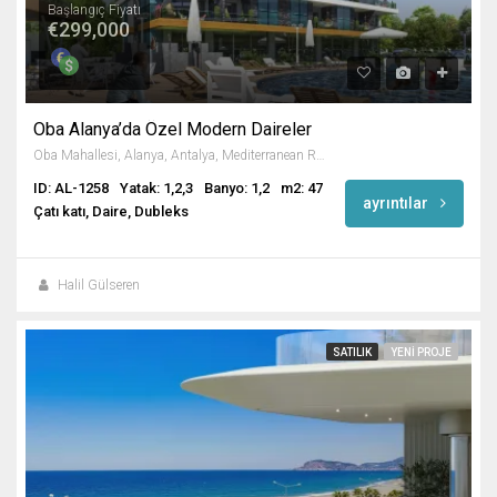
Başlangıç Fiyatı
€299,000
Oba Alanya’da Özel Modern Daireler
Oba Mahallesi, Alanya, Antalya, Mediterranean Region, 07469, Turkey
ID: AL-1258
Yatak: 1,2,3
Banyo: 1,2
m2: 47
ayrıntılar
Çatı katı, Daire, Dubleks
Halil Gülseren
SATILIK
YENI PROJE