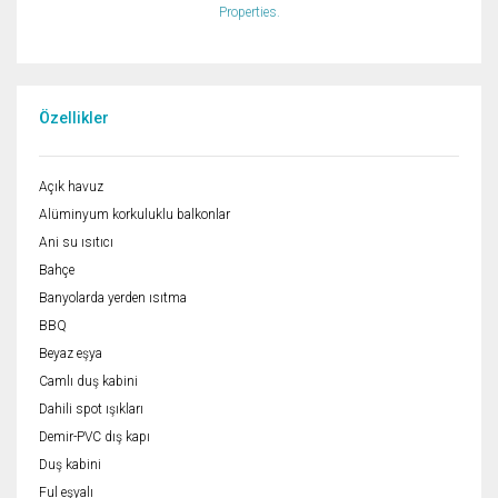
Properties.
Özellikler
Açık havuz
Alüminyum korkuluklu balkonlar
Ani su ısıtıcı
Bahçe
Banyolarda yerden ısıtma
BBQ
Beyaz eşya
Camlı duş kabini
Dahili spot ışıkları
Demir-PVC dış kapı
Duş kabini
Ful eşyalı