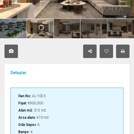
Detaylar
İlan No:
AL-1023
Fiyat:
€900,000
Alan m2:
315 m2
Arsa alanı:
470 m2
Oda Sayısı:
6
Banyo:
4