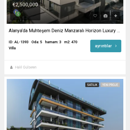
€2,500,000
Alanya’da Muhteşem Deniz Manzaralı Horizon Luxury Villa
ID: AL-1393
Oda: 5
hamam: 3
m2: 470
ayrıntılar
Villa
Halil Gülseren
SATILIK
YENI PROJE