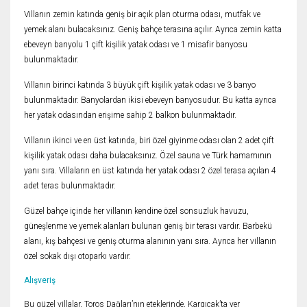
Villanın zemin katında geniş bir açık plan oturma odası, mutfak ve
yemek alanı bulacaksınız. Geniş bahçe terasına açılır. Ayrıca zemin katta
ebeveyn banyolu 1 çift kişilik yatak odası ve 1 misafir banyosu
bulunmaktadır.
Villanın birinci katında 3 büyük çift kişilik yatak odası ve 3 banyo
bulunmaktadır. Banyolardan ikisi ebeveyn banyosudur. Bu katta ayrıca
her yatak odasından erişime sahip 2 balkon bulunmaktadır.
Villanın ikinci ve en üst katında, biri özel giyinme odası olan 2 adet çift
kişilik yatak odası daha bulacaksınız. Özel sauna ve Türk hamamının
yanı sıra. Villaların en üst katında her yatak odası 2 özel terasa açılan 4
adet teras bulunmaktadır.
Güzel bahçe içinde her villanın kendine özel sonsuzluk havuzu,
güneşlenme ve yemek alanları bulunan geniş bir terası vardır. Barbekü
alanı, kış bahçesi ve geniş oturma alanının yanı sıra. Ayrıca her villanın
özel sokak dışı otoparkı vardır.
Alışveriş
Bu güzel villalar, Toros Dağları’nın eteklerinde, Kargıcak’ta yer