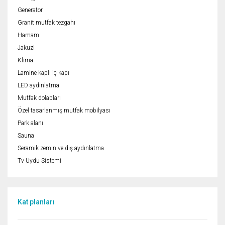
Generator
Granit mutfak tezgahı
Hamam
Jakuzi
Klima
Lamine kaplı iç kapı
LED aydınlatma
Mutfak dolabları
Özel tasarlanmış mutfak mobilyası
Park alanı
Sauna
Seramik zemin ve dış aydınlatma
Tv Uydu Sistemi
Kat planları