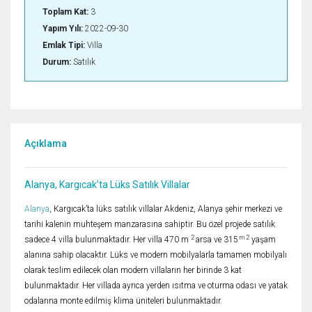
Toplam Kat:
3
Yapım Yılı:
2022-09-30
Emlak Tipi:
Villa
Durum:
Satılık
Açıklama
Alanya, Kargıcak’ta Lüks Satılık Villalar
Alanya
, Kargıcak’ta lüks satılık villalar Akdeniz, Alanya şehir merkezi ve
tarihi kalenin muhteşem manzarasına sahiptir. Bu özel projede satılık
2
m 2
sadece 4 villa bulunmaktadır. Her villa 470 m
arsa ve 315
yaşam
alanına sahip olacaktır. Lüks ve modern mobilyalarla tamamen mobilyalı
olarak teslim edilecek olan modern villaların her birinde 3 kat
bulunmaktadır. Her villada ayrıca yerden ısıtma ve oturma odası ve yatak
odalarına monte edilmiş klima üniteleri bulunmaktadır.