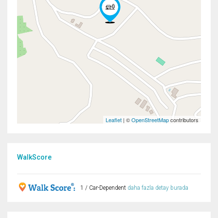
Leaflet
| ©
OpenStreetMap
contributors
WalkScore
1 / Car-Dependent
daha fazla detay burada