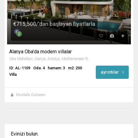
€715,500/'dan başlayan fiyatlarla
Alanya Oba’da modern villalar
Oba Mahallesi, Alanya, Antalya, Mediterranean Region, Turkey
ID: AL-1109
Oda: 4
hamam: 3
m2: 200
ayrıntılar
Villa
Mustafa Gülseren
Evinizi bulun.