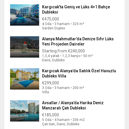
Kargıcak’ta Geniş ve Lüks 4+1 Bahçe
Dubleksi
€475,000
4 Oda • 3 hamam • 323 m²
Garden Duplex
Alanya Mahmutlar’da Denize Sıfır Lüks
Yeni Projeden Daireler
Starting From
€240,000
1,3,4 yatak • 1,2,3 banyo • 50 m²
Daire, Dubleks
Kargıcak Alanya’da Satılık Özel Havuzlu
Dubleks Villa
€299,000
3 Oda • 3 hamam • 200 m²
Villa
Avsallar / Alanya’da Harika Deniz
Manzaralı Çatı Dubleksi
€185,000
5 Oda • 4 hamam • 206 m2
Çatı katı, Daire, Dubleks