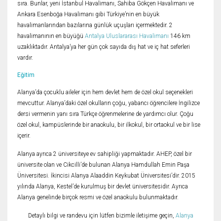
sıra. Bunlar, yeni İstanbul Havalimanı, Sahiba Gökçen Havalimanı ve
Ankara Esenboğa Havalimanı gibi Türkiye’nin en büyük
havalimanlarından bazılarına günlük uçuşları içermektedir. 2
havalimanının en büyüğü
Antalya Uluslararası Havalimanı
146 km
uzaklıktadır. Antalya’ya her gün çok sayıda dış hat ve iç hat seferleri
vardır.
Eğitim
Alanya’da çocuklu aileler için hem devlet hem de özel okul seçenekleri
mevcuttur. Alanya’daki özel okulların çoğu, yabancı öğrencilere İngilizce
dersi vermenin yanı sıra Türkçe öğrenmelerine de yardımcı olur. Çoğu
özel okul, kampüslerinde bir anaokulu, bir ilkokul, bir ortaokul ve bir lise
içerir.
Alanya ayrıca 2 üniversiteye ev sahipliği yapmaktadır. AHEP, özel bir
üniversite olan ve Cikcilli’de bulunan Alanya Hamdullah Emin Paşa
Üniversitesi. İkincisi Alanya Alaaddin Keykubat Üniversitesi’dir. 2015
yılında Alanya, Kestel’de kurulmuş bir devlet üniversitesidir. Ayrıca
Alanya genelinde birçok resmi ve özel anaokulu bulunmaktadır.
Detaylı bilgi ve randevu için lütfen bizimle iletişime geçin,
Alanya