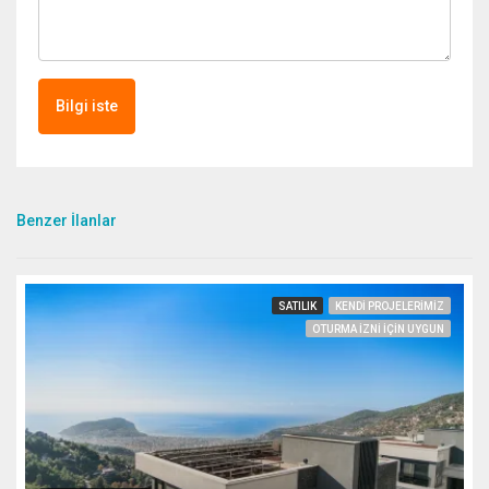
Bilgi iste
Benzer İlanlar
SATILIK
KENDI PROJELERIMIZ
OTURMA IZNI IÇIN UYGUN