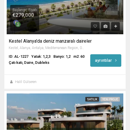
Başlangıç Fiyatı
€279,000
Kestel Alanya’da deniz manzaralı daireler
Kestel, Alanya, Antalya, Mediterranean Region, 07425, Turkey
ID: AL-1227
Yatak: 1,2,3
Banyo: 1,2
m2: 60
ayrıntılar
Çatı katı, Daire, Dubleks
Halil Gülseren
SATILIK
YENI PROJE