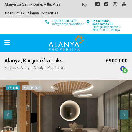
Alanya'da Satılık Daire, Villa, Arsa,
Ticari Emlak | Alanya Properrties
+90 532 300 53 08
Tosmur Mah,
info@alanyaproperties.com
Kocaosman Sk.
Prestige Residence C
Blok Tosmur / Alanya
Alanya, Kargıcak’ta Lüks Satılık Villalar
€900,000
Kargıcak, Alanya, Antalya, Mediterranean Region, 07440, Turkey
SATILIK
YENI PROJE