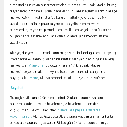
almaktadır. En yakın süpermarket olan Migros 5 km uzaklıktadır. İhtiyaç
duyabileceğiniz tüm alışveriş olanaklarını bulabileceğiniz Mahmutlar ilçe
merkezi 6,5 km, Mahmutlar’da kurulan haftalık yerel pazar ise 6 km
uzaklıktadır. Haftalık pazarda yerel olarak yetiştirilen meyve ve
sebzelerden, ev yapımı peynirlerden, reçellerden ve çok daha fazlasından
oluşan harika seçenekler bulacaksınız. Alanya şehir merkezi 18 km
uzaklıktadır.
Alanya, dünyaca ünlü markaların mağazaları bulunduğu çeşitli alışveriş
imkanlarına ev sahipliği yapan bir kenttir. Alanya’nın en büyük alışveriş
merkezi olan
Alanyum
, bu güzel villalara 17 km uzaklıkta, şehir
merkezinde yer almaktadır. Ayrıca toptan ve perakende satışının en
büyüğü olan
Metro
, Alanya şehrinde villalara 16,3 km mesafededir.
Seyahat
Bu seçkin villalara sürüş mesafesinde 2 uluslararası havaalanı
bulunmaktadır. En yakın havalimanı, 2 havalimanından daha
küçüğü olan, 29 km uzaklıktaki
Alanya Gazipaşa Uluslararası
Havalimanı’dır.
Alanya Gazipaşa Uluslararası Havalimanı’na her hafta
birkaç uluslararası uçuş vardır. Birkaç günlük iç hat uçuşlarının yanı