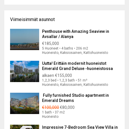
Viimeisimmät asunnot
Penthouse with Amazing Seaview in
Avsallar / Alanya
€185,000
5 Huoneet • 4 baths • 206 m2
Huoneisto, Kaksiosainen, Kattohuoneisto
Uutta! Erittäin modernit huoneistot
Emerald Grand Deluxe -huoneistossa
alkaen
€155,000
1,2,3 bed • 1,2,3 bath • 51 m²
Huoneisto, Kaksiosainen, Kattohuoneisto
Fully furnished Studio apartment in
Emerald Dreams
€100,000
€80,000
1 bath • 37 m2
Huoneisto
Impressive 7-Bedroom Sea View Villa in