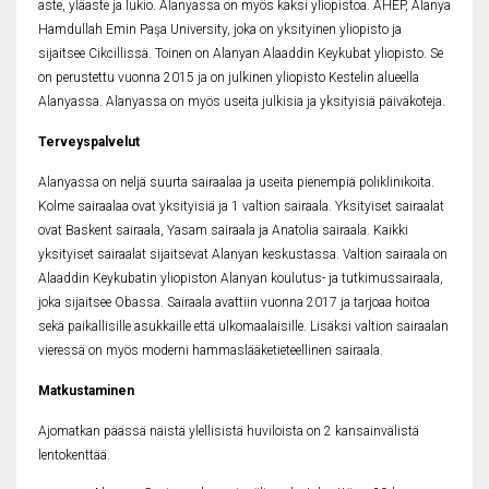
aste, yläaste ja lukio. Alanyassa on myös kaksi yliopistoa. AHEP, Alanya
Hamdullah Emin Paşa University, joka on yksityinen yliopisto ja
sijaitsee Cikcillissä. Toinen on Alanyan Alaaddin Keykubat yliopisto. Se
on perustettu vuonna 2015 ja on julkinen yliopisto Kestelin alueella
Alanyassa. Alanyassa on myös useita julkisia ja yksityisiä päiväkoteja.
Terveyspalvelut
Alanyassa on neljä suurta sairaalaa ja useita pienempiä poliklinikoita.
Kolme sairaalaa ovat yksityisiä ja 1 valtion sairaala. Yksityiset sairaalat
ovat Baskent sairaala, Yasam sairaala ja Anatolia sairaala. Kaikki
yksityiset sairaalat sijaitsevat Alanyan keskustassa. Valtion sairaala on
Alaaddin Keykubatin yliopiston Alanyan koulutus- ja tutkimussairaala,
joka sijaitsee Obassa. Sairaala avattiin vuonna 2017 ja tarjoaa hoitoa
sekä paikallisille asukkaille että ulkomaalaisille. Lisäksi valtion sairaalan
vieressä on myös moderni hammaslääketieteellinen sairaala.
Matkustaminen
Ajomatkan päässä näistä ylellisistä huviloista on 2 kansainvälistä
lentokenttää.