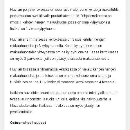
Huvilan pohjakerroksessa on suuri avoin olohuone, keittiö ja ruokailutila,
josta avautuu ovet tilavalle puutarhaterassille. Pohjakerroksessa on
myös 1 kahden hengen makuuhuone, jossa on oma kylpyhuone ja
lisäksi on
1 vieraskylpyhuone.
Huvilan ensimmäisessä kerroksessa on 3 isoa kahden hengen
makuuhuonetta ja 3 kylpyhuonetta. Kaksi kylpyhuoneista on
makuuhuoneiden yhteydessä omina kylpyhuoneina. Tässä kerroksessa
on myös 2 parveketta, joille on pääsy jokaisesta makuuhuoneesta.
Huvilan toisessa ja ylimmässä kerroksessa on vielä 2 kahden hengen
makuuhuonetta, joista toisessa on oma pukuhuone, oma sauna ja
turkkilainen sauna. Huviloiden ylimmässä kerroksessa on 4 terassia.
Kaikkien huviloiden kauniissa puutarhassa on oma infinity-allas, suuri
terassi auringonotto- ja ruokailutiloilla, grillipaikka, talvipuutarha ja
tilava oleskelualue. Kaikissa huviloissa on myös yksityinen
pysäköintialue.
Ostosmahdollisuudet