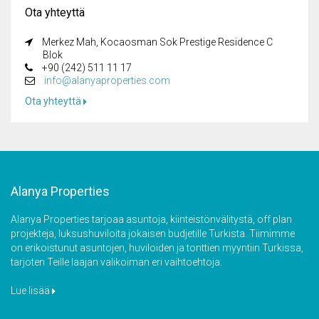
Ota yhteyttä
Merkez Mah, Kocaosman Sok Prestige Residence C
Blok
+90 (242) 511 11 17
info@alanyaproperties.com
Ota yhteyttä
Alanya Properties
Alanya Properties tarjoaa asuntoja, kiinteistönvälitystä, off plan
projekteja, luksushuviloita jokaisen budjetille Turkista. Tiimimme
on erikoistunut asuntojen, huviloiden ja tonttien myyntiin Turkissa,
tarjoten Teille laajan valikoiman eri vaihtoehtoja.
Lue lisää