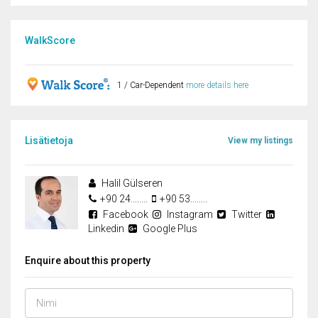
WalkScore
1 / Car-Dependent
more details here
Lisätietoja
View my listings
Halil Gülseren
+90 24........
+90 53........
Facebook
Instagram
Twitter
Linkedin
Google Plus
Enquire about this property