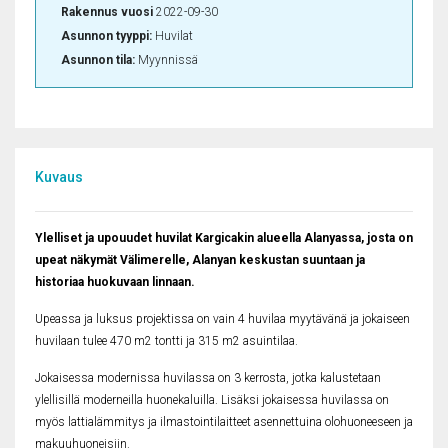
Rakennus vuosi
2022-09-30
Asunnon tyyppi:
Huvilat
Asunnon tila:
Myynnissä
Kuvaus
Ylelliset ja upouudet huvilat Kargicakin alueella Alanyassa, josta on
upeat näkymät Välimerelle, Alanyan keskustan suuntaan ​​ja
historiaa huokuvaan linnaan.
Upeassa ja luksus projektissa on vain 4 huvilaa myytävänä ja j
okaiseen
huvilaan tulee 470 m2 tontti ja 315 m2 asuintilaa.
Jokaisessa modernissa huvilassa on 3 kerrosta, jotka kalustetaan
ylellisillä moderneilla huonekaluilla. Lisäksi jokaisessa huvilassa on
myös lattialämmitys ja ilmastointilaitteet asennettuina olohuoneeseen ja
makuuhuoneisiin.