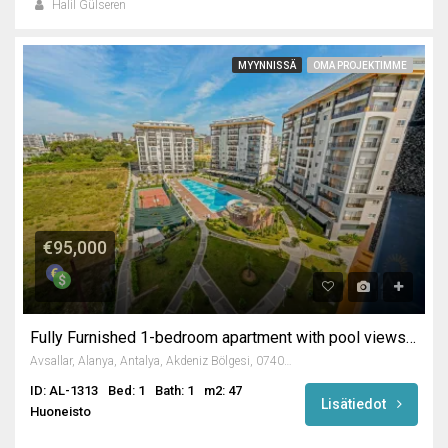
Halil Gülseren
MYYNNISSÄ
OMA PROJEKTIMME
€95,000
Fully Furnished 1-bedroom apartment with pool views in Emerald Paradise
Avsallar, Alanya, Antalya, Akdeniz Bölgesi, 07407, Türkiye
ID: AL-1313
Bed: 1
Bath: 1
m2: 47
Lisätiedot
Huoneisto