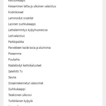
Keittiönkaapit
Keraaminen lattia ja ulkoinen valaistus
Kodinkoneet
Laminoidut sisätilat
Lasinen suihkukaappi
Lattialämmitys kylpyhuoneissa
Led-valaistus
Parkkipaikka
Parvekkeen kaide lasia ja alumiinia
Poreamme
Puutarha
Räätälöidyt keittiökalusteet
Satelliitti Tv
Sauna
Sisäänrakennetut valaisimet
Suihkukaappi
Teräksinen ulko-ovi
Turkkilainen kylpylä