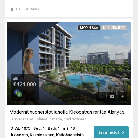
Halil Gülseren
MYYNNISSÄ
UUSI PROJEKTI
alkaen
€424,000
Modernit huoneistot lähellä Kleopatran rantaa Alanyassa
Saray Mahallesi, Alanya, Antalya, Mediterranean Region, 07400, Turkey
ID: AL-1075
Bed: 1
Bath: 1
m2: 48
Lisätiedot
Huoneisto, Kaksiosainen, Kattohuoneisto