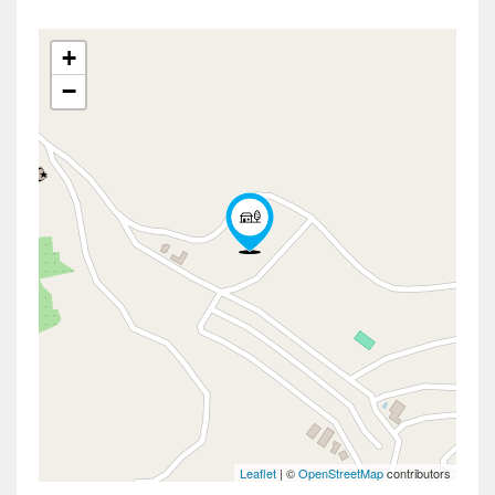
+
−
Leaflet
| ©
OpenStreetMap
contributors