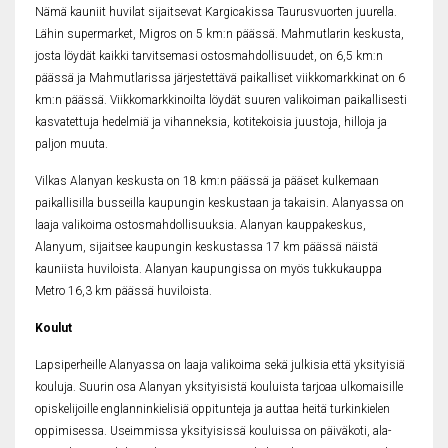
Nämä kauniit huvilat sijaitsevat Kargicakissa Taurusvuorten juurella.
Lähin supermarket, Migros on 5 km:n päässä. Mahmutlarin keskusta,
josta löydät kaikki tarvitsemasi ostosmahdollisuudet, on 6,5 km:n
päässä ja Mahmutlarissa järjestettävä paikalliset viikkomarkkinat on 6
km:n päässä. Viikkomarkkinoilta löydät suuren valikoiman paikallisesti
kasvatettuja hedelmiä ja vihanneksia, kotitekoisia juustoja, hilloja ja
paljon muuta.
Vilkas Alanyan keskusta on 18 km:n päässä ja pääset kulkemaan
paikallisilla busseilla kaupungin keskustaan ja takaisin. Alanyassa on
laaja valikoima ostosmahdollisuuksia. Alanyan kauppakeskus,
Alanyum, sijaitsee kaupungin keskustassa 17 km päässä näistä
kauniista huviloista. Alanyan kaupungissa on myös tukkukauppa
Metro 16,3 km päässä huviloista.
Koulut
Lapsiperheille Alanyassa on laaja valikoima sekä julkisia että yksityisiä
kouluja. Suurin osa Alanyan yksityisistä kouluista tarjoaa ulkomaisille
opiskelijoille englanninkielisiä oppitunteja ja auttaa heitä turkinkielen
oppimisessa. Useimmissa yksityisissä kouluissa on päiväkoti, ala-