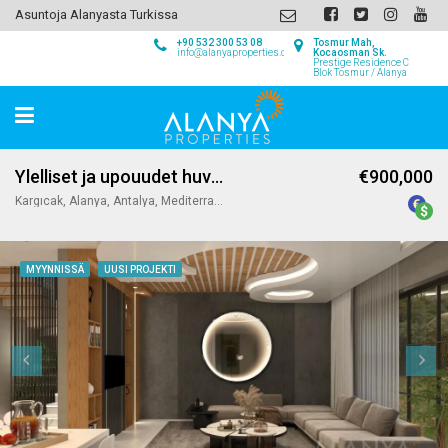
Asuntoja Alanyasta Turkissa
+90 532 300 53 08
Tosmur Mah,
info@alanyaproperties.com
Kocaosman Sk.
Prestige Residence C
Blok Tosmur / Alanya
Ylelliset ja upouudet huvilat myytävänä, Kargicak Alanya
€900,000
Kargıcak, Alanya, Antalya, Mediterranean Region, 07440, Turkey
MYYNNISSÄ
UUSI PROJEKTI