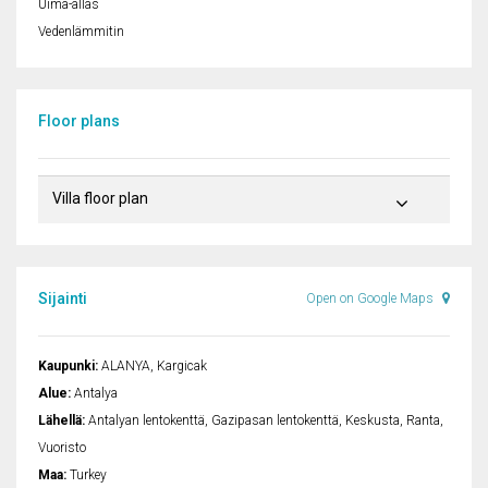
Uima-allas
Vedenlämmitin
Floor plans
Villa floor plan
Sijainti
Open on Google Maps
Kaupunki:
ALANYA, Kargicak
Alue:
Antalya
Lähellä:
Antalyan lentokenttä, Gazipasan lentokenttä, Keskusta, Ranta,
Vuoristo
Maa:
Turkey