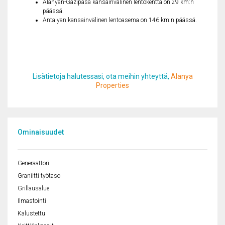
Alanyan-Gazipasa kansainvälinen lentokenttä on 29 km:n
päässä.
Antalyan kansainvälinen lentoasema on 146 km:n päässä.
Lisätietoja halutessasi, ota meihin yhteyttä,
Alanya
Properties
Ominaisuudet
Generaattori
Graniitti työtaso
Grillausalue
Ilmastointi
Kalustettu