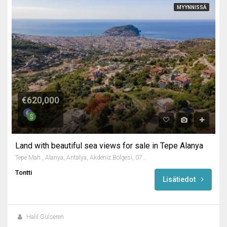
MYYNNISSÄ
€620,000
Land with beautiful sea views for sale in Tepe Alanya
Tepe Mah., Alanya, Antalya, Akdeniz Bölgesi, 07400, Türkiye
Tontti
Lisätiedot
Halil Gülseren