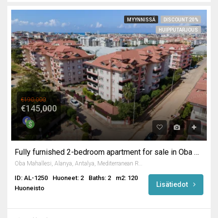
MYYNNISSÄ
DISCOUNT 20%
HUIPPUTARJOUS
€190,000
€145,000
Fully furnished 2-bedroom apartment for sale in Oba Alanya
Oba Mahallesi, Alanya, Antalya, Mediterranean Region, 07469, Turkey
ID: AL-1250
Huoneet: 2
Baths: 2
m2: 120
Lisätiedot
Huoneisto