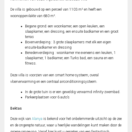
De villa is gebouwd op een perceel van 1103 m² en heeft een
woonoppervlakte van 680 m².
Begane grond: een woonkamer, een open keuken, een
slaapkamer, een dressing, een ensuite badkamer en een groot
terras
Bovenverdieping : 3 grote slaapkamers met elk een eigen
ensuite-badkamer en dressing
Benedenverdieping : woonkamer me eveneens een keuken, 1
slaapkamer, 1 badkamer, een Turks bad, een sauna en een
fitness.
Deze villa is voorzien van een smart home-systeem, overal
vloerverwarming en een centraal airconditioningsysteem.
In de grote tuin is er een geweldig verwarmd infinity-zwembad.
Parkeerplaatsen voor 6 auto’s
Bektas
Deze wijk van
Alanya
is bekend voor het onbelemmerde uitzicht op de zee
en de ongerepte natuur, waar u heerlijke wandelingen kunt maken door de
groene omgeving. Vanaf hier kunt u genieten van een fantastisch