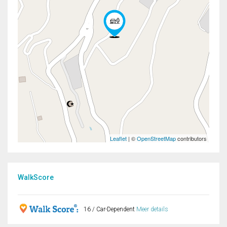
Leaflet
| ©
OpenStreetMap
contributors
WalkScore
16 / Car-Dependent
Meer details