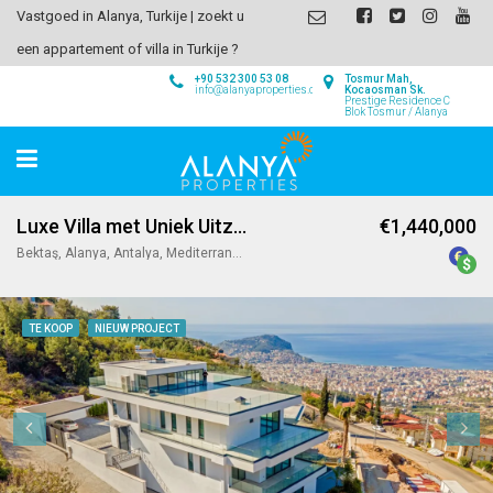
Vastgoed in Alanya, Turkije | zoekt u
een appartement of villa in Turkije ?
+90 532 300 53 08
Tosmur Mah,
info@alanyaproperties.com
Kocaosman Sk.
Prestige Residence C
Blok Tosmur / Alanya
Luxe Villa met Uniek Uitzicht in Alanya
€1,440,000
Bektaş, Alanya, Antalya, Mediterranean Region, 07400, Turkey
TE KOOP
NIEUW PROJECT