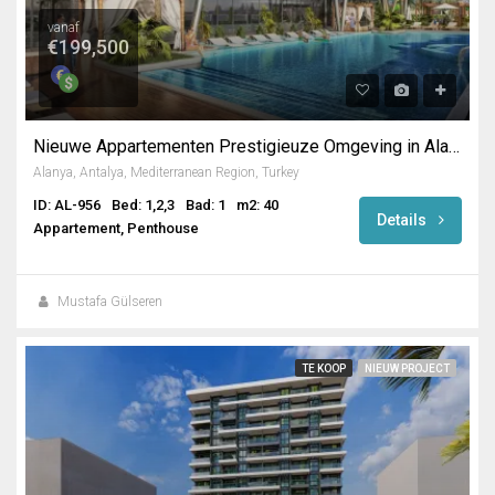
vanaf
€199,500
Nieuwe Appartementen Prestigieuze Omgeving in Alanya
Alanya, Antalya, Mediterranean Region, Turkey
ID: AL-956
Bed: 1,2,3
Bad: 1
m2: 40
Details
Appartement, Penthouse
Mustafa Gülseren
TE KOOP
NIEUW PROJECT