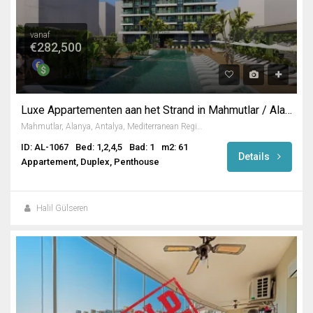
vanaf
€282,500
Luxe Appartementen aan het Strand in Mahmutlar / Alanya
Mahmutlar, Alanya, Antalya, Mediterranean Region, 07450, Turkey
ID: AL-1067
Bed: 1,2,4,5
Bad: 1
m2: 61
Details
Appartement, Duplex, Penthouse
Halil Gülseren