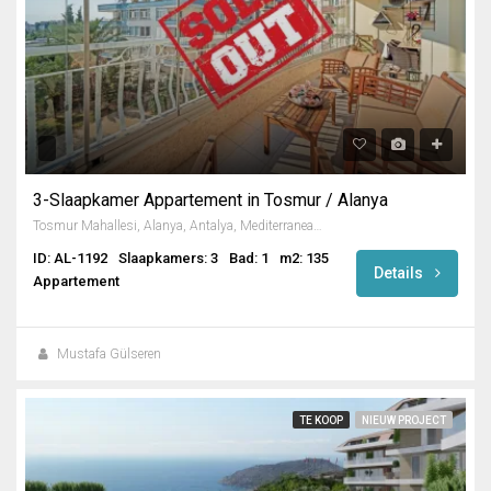
3-Slaapkamer Appartement in Tosmur / Alanya
Tosmur Mahallesi, Alanya, Antalya, Mediterranean Region, 07425, Turkey
ID: AL-1192
Slaapkamers: 3
Bad: 1
m2: 135
Details
Appartement
Mustafa Gülseren
TE KOOP
NIEUW PROJECT