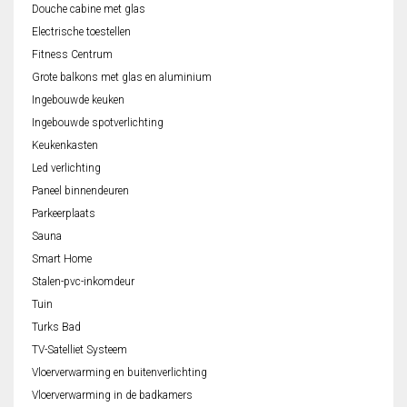
Douche cabine met glas
Electrische toestellen
Fitness Centrum
Grote balkons met glas en aluminium
Ingebouwde keuken
Ingebouwde spotverlichting
Keukenkasten
Led verlichting
Paneel binnendeuren
Parkeerplaats
Sauna
Smart Home
Stalen-pvc-inkomdeur
Tuin
Turks Bad
TV-Satelliet Systeem
Vloerverwarming en buitenverlichting
Vloerverwarming in de badkamers