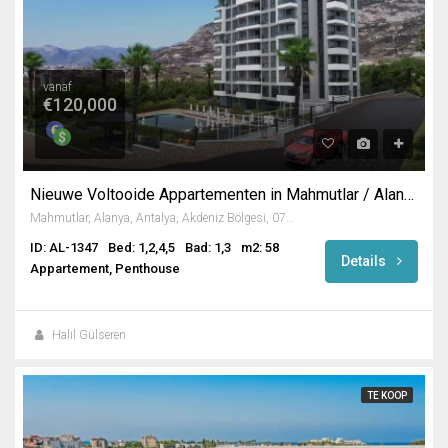
vanaf
€120,000
Nieuwe Voltooide Appartementen in Mahmutlar / Alanya
Mahmutlar, Alanya, Antalya, Akdeniz Bölgesi, 07450, Türkiye
ID: AL-1347
Bed: 1,2,4,5
Bad: 1,3
m2: 58
Details
Appartement, Penthouse
Halil Gülseren
TE KOOP