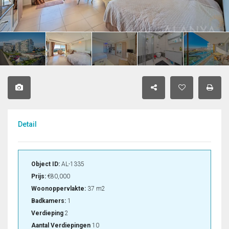
Detail
Object ID:
AL-1335
Prijs:
€80,000
Woonoppervlakte:
37 m2
Badkamers:
1
Verdieping
2
Aantal Verdiepingen
10