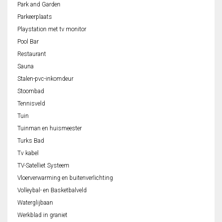
Park and Garden
Parkeerplaats
Playstation met tv monitor
Pool Bar
Restaurant
Sauna
Stalen-pvc-inkomdeur
Stoombad
Tennisveld
Tuin
Tuinman en huismeester
Turks Bad
Tv kabel
TV-Satelliet Systeem
Vloerverwarming en buitenverlichting
Volleybal- en Basketbalveld
Waterglijbaan
Werkblad in graniet