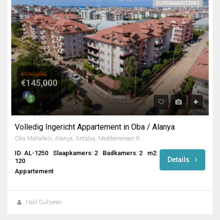
SUPERAANBIEDING
€190,000
€145,000
Volledig Ingericht Appartement in Oba / Alanya
Oba Mahallesi, Alanya, Antalya, Mediterranean Region, 07469, Turkey
ID: AL-1250
Slaapkamers: 2
Badkamers: 2
m2:
Details
120
Appartement
Halil Gülseren