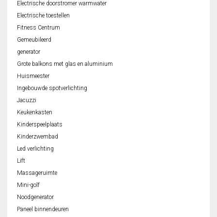
Electrische doorstromer warmwater
Electrische toestellen
Fitness Centrum
Gemeubileerd
generator
Grote balkons met glas en aluminium
Huismeester
Ingebouwde spotverlichting
Jacuzzi
Keukenkasten
Kinderspeelplaats
Kinderzwembad
Led verlichting
Lift
Massageruimte
Mini-golf
Noodgenerator
Paneel binnendeuren