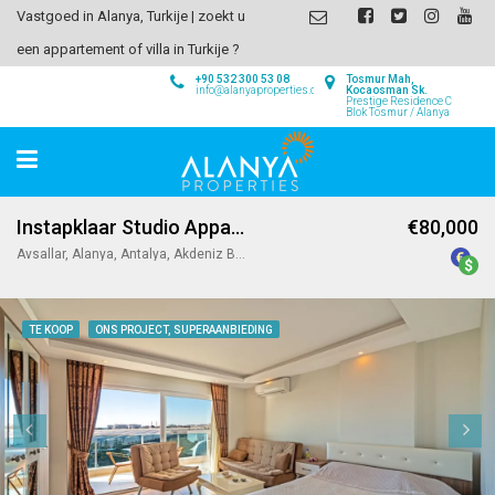
Vastgoed in Alanya, Turkije | zoekt u
een appartement of villa in Turkije ?
+90 532 300 53 08
Tosmur Mah,
info@alanyaproperties.com
Kocaosman Sk.
Prestige Residence C
Blok Tosmur / Alanya
Instapklaar Studio Appartement in Avsallar / Alanya
€80,000
Avsallar, Alanya, Antalya, Akdeniz Bölgesi, 07407, Türkiye
TE KOOP
ONS PROJECT, SUPERAANBIEDING