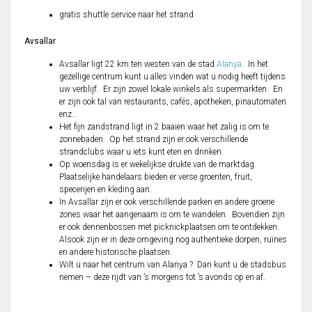
gratis shuttle service naar het strand
Avsallar
Avsallar ligt 22 km ten westen van de stad
Alanya
. In het
gezellige centrum kunt u alles vinden wat u nodig heeft tijdens
uw verblijf. Er zijn zowel lokale winkels als supermarkten. En
er zijn ook tal van restaurants, cafés, apotheken, pinautomaten
enz..
Het fijn zandstrand ligt in 2 baaien waar het zalig is om te
zonnebaden. Op het strand zijn er ook verschillende
strandclubs waar u iets kunt eten en drinken.
Op woensdag is er wekelijkse drukte van de marktdag.
Plaatselijke handelaars bieden er verse groenten, fruit,
specerijen en kleding aan.
In Avsallar zijn er ook verschillende parken en andere groene
zones waar het aangenaam is om te wandelen. Bovendien zijn
er ook dennenbossen met picknickplaatsen om te ontdekken.
Alsook zijn er in deze omgeving nog authentieke dorpen, ruïnes
en andere historische plaatsen.
Wilt u naar het centrum van Alanya ? Dan kunt u de stadsbus
nemen – deze rijdt van ’s morgens tot ’s avonds op en af.