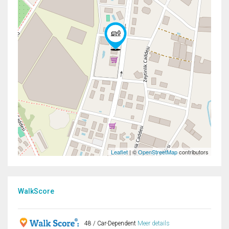
Leaflet
| ©
OpenStreetMap
contributors
WalkScore
48 / Car-Dependent
Meer details