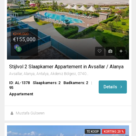
€206,000
€155,000
Stijlvol 2 Slaapkamer Appartement in Avsallar / Alanya
Avsallar, Alanya, Antalya, Akdeniz Bölgesi, 07407, Türkiye
ID: AL-1378
Slaapkamers: 2
Badkamers: 2
:
Details
95
Appartement
Mustafa Gülseren
TE KOOP
KORTING 20 %