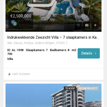
€2,500,000
Indrukwekkende Zeezicht Villa – 7 slaapkamers in Kargicak / Alanya
Seki, Alanya, Antalya, Akdeniz Bölgesi, 07440, Türkiye
ID: AL-1398
Slaapkamers: 7
Badkamers: 8
m2:
Details
700
Villa
Halil Gülseren
TE KOOP
NIEUW PROJECT