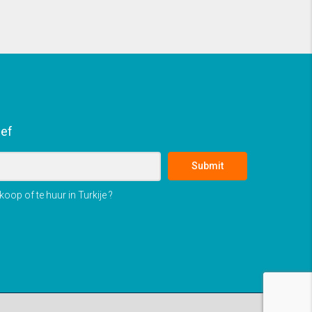
ief
Submit
oop of te huur in Turkije ?