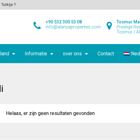
 Turkije ?
+90 532 300 53 08
Tosmur Ma
info@alanyaproperties.com
Prestige Re
Tosmur / A
land
Informatie
over ons
Contact
Ned
i
Helaas, er zijn geen resultaten gevonden