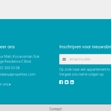
eer ons
Inschrijven voor nieuwsbr
r Mah, Kocaosman Sok
ige Residence C Blok
32 300 53 08
Op zoek naar een appartement te k
@alanyaproperties.com
Vergeet ons niet te volgen op
er ons
Contact