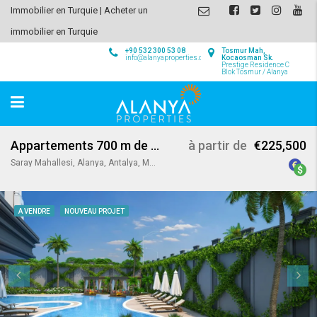
Immobilier en Turquie | Acheter un
immobilier en Turquie
+90 532 300 53 08
Tosmur Mah,
info@alanyaproperties.com
Kocaosman Sk.
Prestige Residence C
Blok Tosmur / Alanya
Appartements 700 m de la Plage de Cléopâtre
à partir de
€225,500
Saray Mahallesi, Alanya, Antalya, Mediterranean Region, 07400, Turkey
A VENDRE
NOUVEAU PROJET