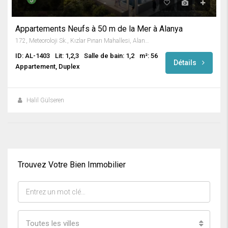
Appartements Neufs à 50 m de la Mer à Alanya
172, Meteoroloji Sk., Kızlar Pınarı Mahallesi, Alanya, Antalya, Akdeniz Bölgesi, 07400, Türkiye
ID: AL-1403
Lit: 1,2,3
Salle de bain: 1,2
m²: 56
Détails
Appartement, Duplex
Halil Gülseren
Trouvez Votre Bien Immobilier
Toutes les villes