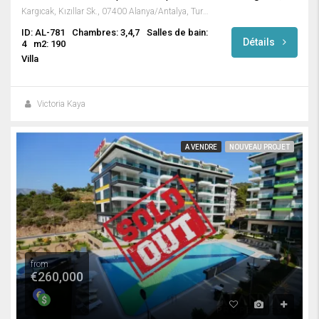
Kargıcak, Kızıllar Sk., 07400 Alanya/Antalya, Turkey
ID: AL-781
Chambres: 3,4,7
Salles de bain:
Détails
4
m2: 190
Villa
Victoria Kaya
A VENDRE
NOUVEAU PROJET
from
€260,000