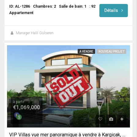
ID: AL-1286
Chambres: 2
Salle de bain: 1
: 92
Détails
Appartement
Manager Halil Gülseren
A VENDRE
NOUVEAU PROJET
à partir
€1,069,000
VIP Villas vue mer panoramique à vendre à Kargicak, Alanya