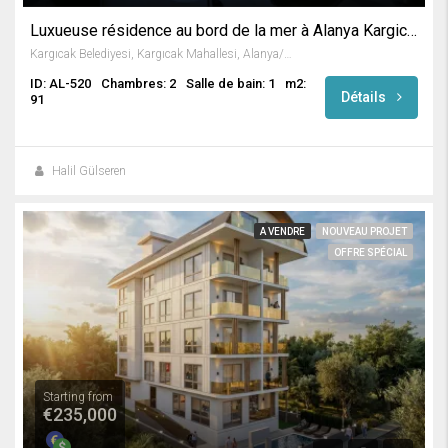
Luxueuse résidence au bord de la mer à Alanya Kargicak
Kargıcak Belediyesi, Kargıcak Mahallesi, Alanya/Antalya, Turkey
ID: AL-520
Chambres: 2
Salle de bain: 1
m2:
Détails
91
Halil Gülseren
A VENDRE
NOUVEAU PROJET
OFFRE SPÉCIAL
Starting from
€235,000