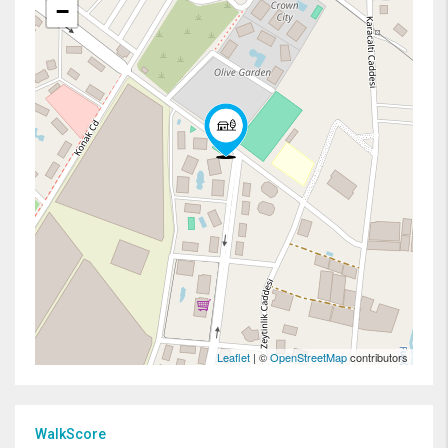
−
Leaflet
| ©
OpenStreetMap
contributors
WalkScore