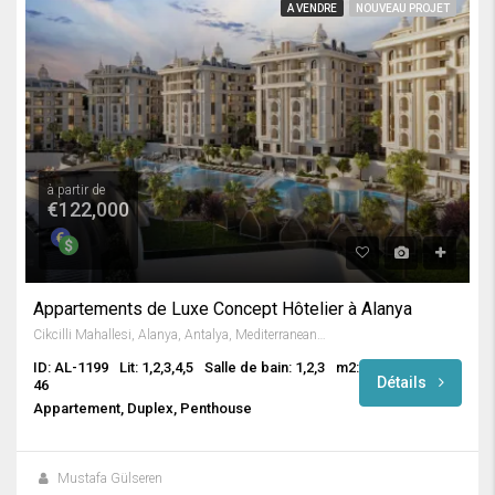
A VENDRE
NOUVEAU PROJET
à partir de
€122,000
Appartements de Luxe Concept Hôtelier à Alanya
Cikcilli Mahallesi, Alanya, Antalya, Mediterranean Region, Turkey
ID: AL-1199
Lit: 1,2,3,4,5
Salle de bain: 1,2,3
m2:
Détails
46
Appartement, Duplex, Penthouse
Mustafa Gülseren