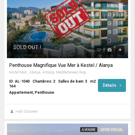
SOLD OUT !
Penthouse Magnifique Vue Mer à Kestel / Alanya
Kestel Mah., Alanya, Antalya, Mediterranean Region, 07425, Turkey
ID: AL-1040
Chambres: 2
Salles de bain: 3
m2:
Détails
164
Appartement, Penthouse
Halil Gülseren
A VENDRE
OFFRE SPÉCIAL