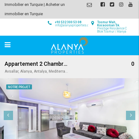
Immobilier en Turquie | Acheter un
immobilier en Turquie
+90 532 300 53 08
Tosmur Mah,
info@alanyaproperties.com
Kocaosman Sk.
Prestige Residence C
Blok Tosmur / Alanya
Appartement 2 Chambres à Avsallar / Alanya
0
Avsallar, Alanya, Antalya, Mediterranean Region, Turkey
NOTRE PROJET