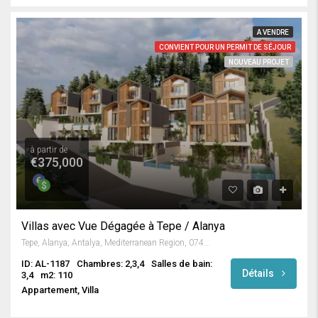
A VENDRE
CONVIENT POUR UN PERMIT DE SÉJOUR
NOUVEAU PROJET
à partir de
€375,000
Villas avec Vue Dégagée à Tepe / Alanya
Tepe, Alanya, Antalya, Mediterranean Region, 07400, Turkey
ID: AL-1187
Chambres: 2,3,4
Salles de bain:
Détails
3,4
m2: 110
Appartement, Villa